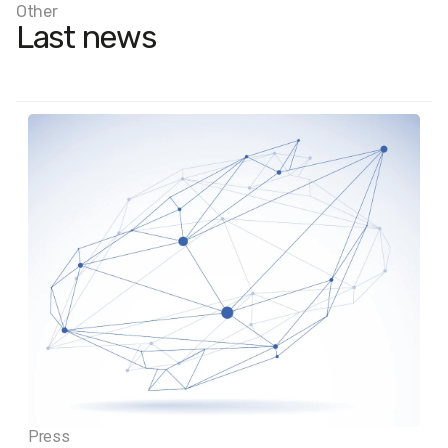
Other
Last news
Press