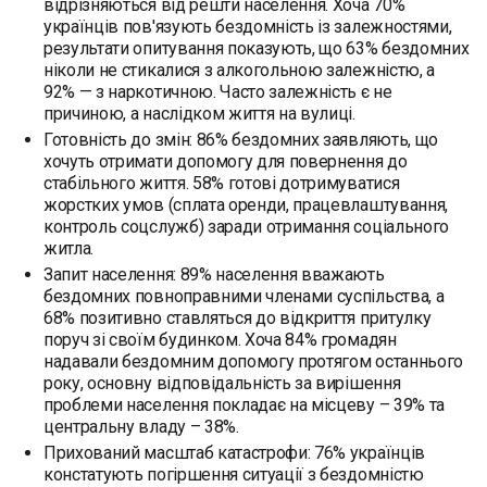
відрізняються від решти населення. Хоча 70%
українців пов'язують бездомність із залежностями,
результати опитування показують, що 63% бездомних
ніколи не стикалися з алкогольною залежністю, а
92% — з наркотичною. Часто залежність є не
причиною, а наслідком життя на вулиці.
Готовність до змін: 86% бездомних заявляють, що
хочуть отримати допомогу для повернення до
стабільного життя. 58% готові дотримуватися
жорстких умов (сплата оренди, працевлаштування,
контроль соцслужб) заради отримання соціального
житла.
Запит населення: 89% населення вважають
бездомних повноправними членами суспільства, а
68% позитивно ставляться до відкриття притулку
поруч зі своїм будинком. Хоча 84% громадян
надавали бездомним допомогу протягом останнього
року, основну відповідальність за вирішення
проблеми населення покладає на місцеву – 39% та
центральну владу – 38%.
Прихований масштаб катастрофи: 76% українців
констатують погіршення ситуації з бездомністю