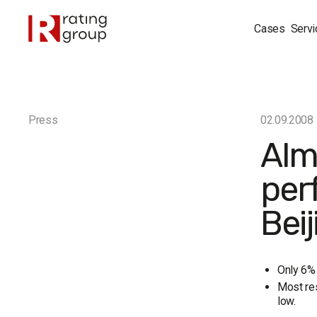
Cases
Servi
Press
02.09.2008
Alm
per
Beij
Only 6% 
Most res
low.