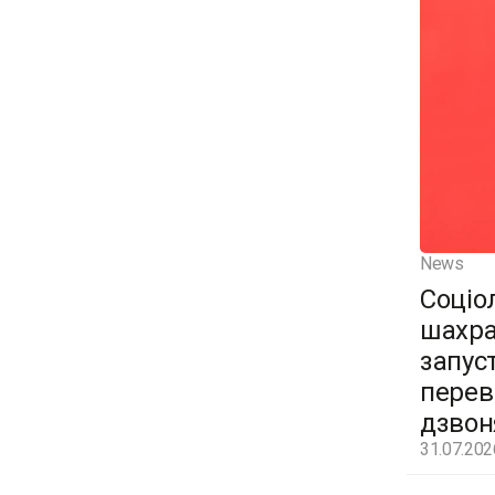
News
Соціо
шахра
запус
перев
дзвон
31.07.202