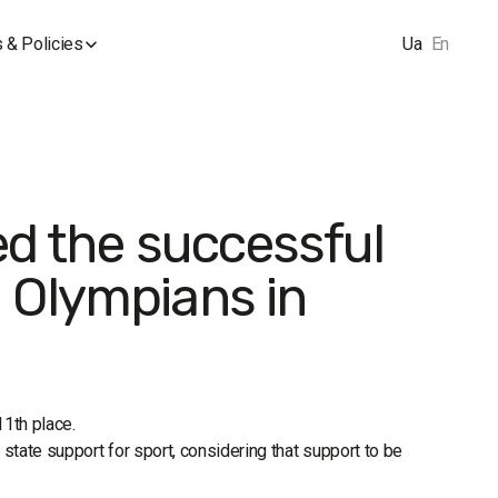
 & Policies
Ua
En
led the successful
 Olympians in
11th place.
tate support for sport, considering that support to be