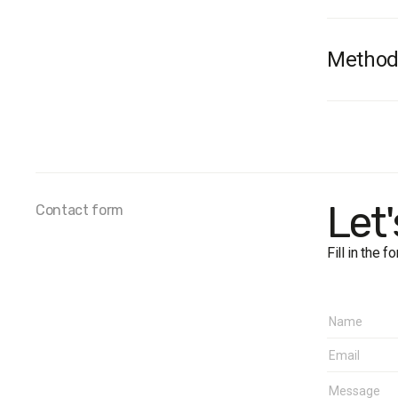
Method
Fieldwo
Sample 
Age
: 18+
Regions
Cherkasy
Let
Dniprope
Contact form
Margin o
Fill in the 