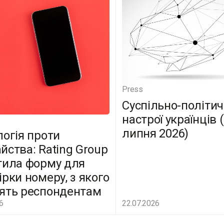
Press
Суспільно-політич
настрої українців 
липня 2026)
логія проти
йства: Rating Group
тила форму для
ірки номеру, з якого
ять респондентам
6
22.07.2026