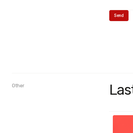
Las
Other