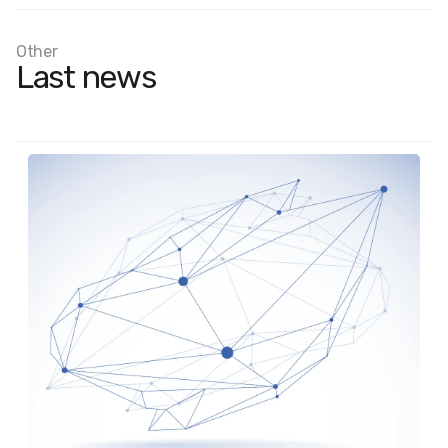
Other
Last news