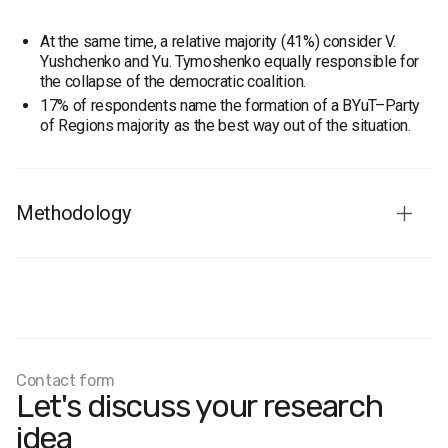
At the same time, a relative majority (41%) consider V.
Yushchenko and Yu. Tymoshenko equally responsible for
the collapse of the democratic coalition.
17% of respondents name the formation of a BYuT–Party
of Regions majority as the best way out of the situation.
Methodology
Fieldwork dates:
12–17 September 2008.
Sample size:
2,000.
Age
: 18+.
Regions
: Lviv, Ternopil, Ivano-Frankivsk, Rivne, Volyn,
Zakarpattia, and Chernivtsi oblasts.
Contact form
Margin of error:
up to 2.4%.
Let's discuss your research
idea