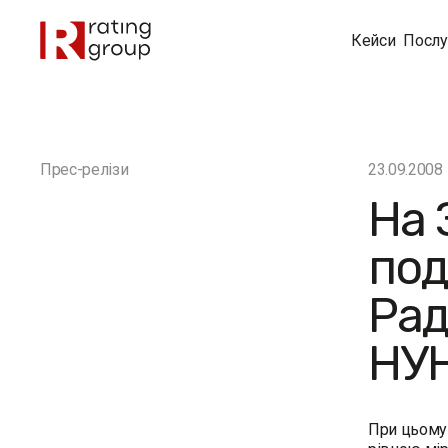
Кейси
Послу
Прес-релізи
23.09.2008
На 
под
Рад
НУ
При цьому 