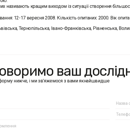
рою.
их називають кращим виходом із ситуації створення більшост
вання: 12-17 вересня 2008. Кількість опитаних: 2000. Вік опита
ьвівська, Тернопільська, Івано-Франківська, Рівне­нська, Воли
оворимо ваш дослід
 форму нижче, і ми зв’яжемося з вами якнайшвидше