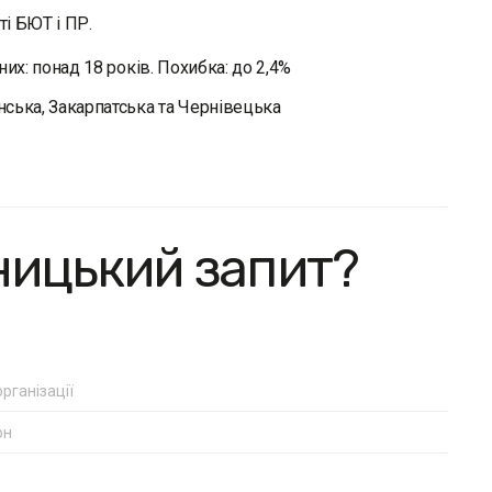
і БЮТ і ПР.
них: понад 18 років. Похибка: до 2,4%
нська, Закар­патська та Чернівецька
ницький запит?