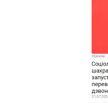
Новини
Соціо
шахра
запус
перев
дзвон
31.07.202