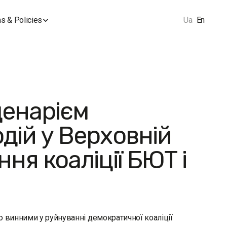
s & Policies
Ua
En
ценарієм
дій у Верховній
ня коаліції БЮТ і
 винними у руйнуванні демократичної коаліції