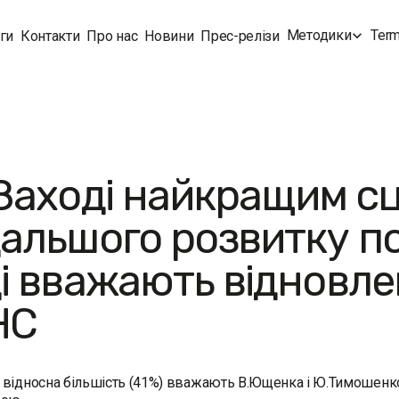
Методики
Term
ги
Контакти
Про нас
Новини
Прес-релізи
Заході найкращим с
альшого розвитку по
і вважають відновлен
НС
відносна більшість (41%) вважають В.Ющенка і Ю.Тимошенко