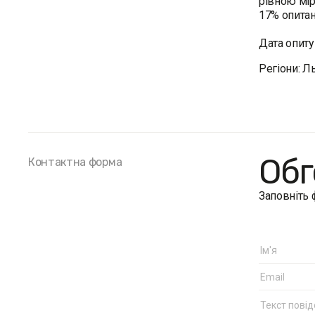
рівною мі
17% опитан
Дата опиту
Регіони: Л
Обг
Контактна форма
Заповніть