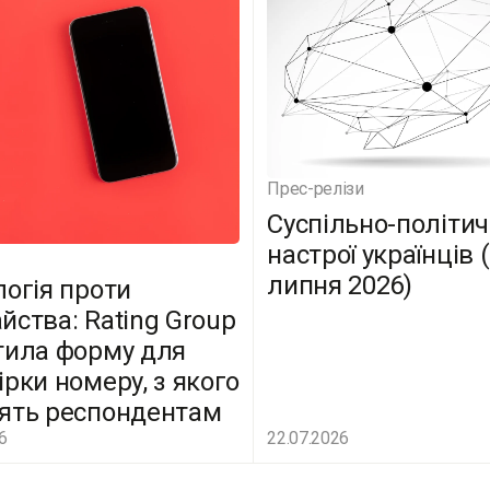
Прес-релізи
Суспільно-політич
настрої українців 
липня 2026)
логія проти
йства: Rating Group
тила форму для
ірки номеру, з якого
ять респондентам
6
22.07.2026