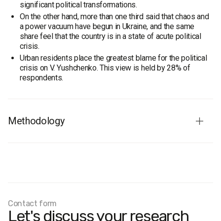
significant political transformations.
On the other hand, more than one third said that chaos and
a power vacuum have begun in Ukraine, and the same
share feel that the country is in a state of acute political
crisis.
Urban residents place the greatest blame for the political
crisis on V. Yushchenko. This view is held by 28% of
respondents.
Methodology
Fieldwork dates:
13–26 June 2008.
Sample size:
600.
Age:
18+.
Regions
: the city of Ivano-Frankivsk.
Margin of error:
up to 3%.
Contact form
Let's discuss your research