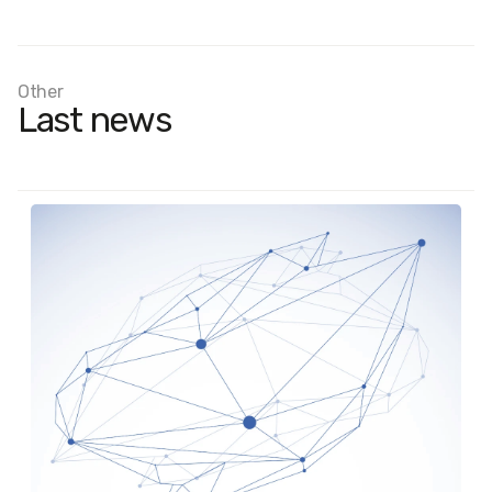
Other
Last news