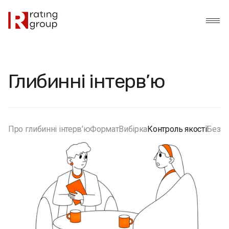
Глибинні інтерв’ю
Про глибинні інтерв’ю
Формат
Вибірка
Контроль якості
Безпе