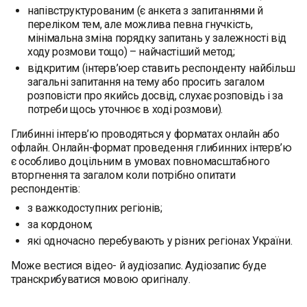
напівструктурованим (є анкета з запитаннями й
переліком тем, але можлива певна гнучкість,
мінімальна зміна порядку запитань у залежності від
ходу розмови тощо) – найчастіший метод;
відкритим (інтерв’юер ставить респонденту найбільш
загальні запитання на тему або просить загалом
розповісти про якийсь досвід, слухає розповідь і за
потреби щось уточнює в ході розмови).
Глибинні інтерв’ю проводяться у форматах онлайн або
офлайн. Онлайн-формат проведення глибинних інтерв’ю
є особливо доцільним в умовах повномасштабного
вторгнення та загалом коли потрібно опитати
респондентів:
з важкодоступних регіонів;
за кордоном;
які одночасно перебувають у різних регіонах України.
Може вестися відео- й аудіозапис. Аудіозапис буде
транскрибуватися мовою оригіналу.