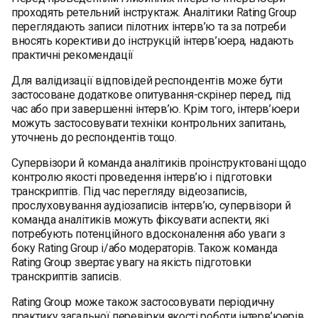
проходять ретельний інструктаж. Аналітики Rating Group
переглядають записи пілотних інтерв’ю та за потреби
вносять корективи до інструкцій інтерв’юера, надають
практичні рекомендації
Для валідизації відповідей респондентів може бути
застосоване додаткове опитування-скрінер перед, під
час або при завершенні інтерв’ю. Крім того, інтерв’юери
можуть застосовувати техніки контрольних запитань,
уточнень до респондентів тощо.
Супервізори й команда аналітиків проінструктовані щодо
контролю якості проведення інтерв’ю і підготовки
транскриптів. Під час перегляду відеозаписів,
прослуховування аудіозаписів інтерв’ю, супервізори й
команда аналітиків можуть фіксувати аспекти, які
потребують потенційного вдосконалення або уваги з
боку Rating Group і/або модераторів. Також команда
Rating Group звертає увагу на якість підготовки
транскриптів записів.
Rating Group може також застосовувати періодичну
практику загальної перевірки якості роботи інтерв’юерів.