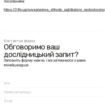
посиланням:
https://24tv.ua/poyasnennya_shhodo_publikatsiyi_nedostovirn
Контактна форма
Обговоримо ваш
дослідницький запит?
Заповніть форму нижче, і ми зв’яжемося з вами
якнайшвидше