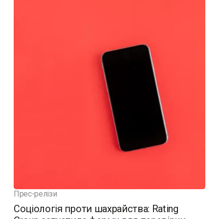
Прес-релізи
Соціологія проти шахрайства: Rating