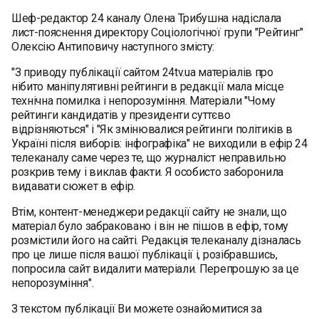
Шеф-редактор 24 каналу Олена Трибушна надіслала
лист-пояснення директору Соціологічної групи "Рейтинг"
Олексію Антиповичу наступного змісту:
"З приводу публікації сайтом 24tv.ua матеріалів про
нібито маніпулятивні рейтинги в редакції мала місце
технічна помилка і непорозуміння. Матеріали "Чому
рейтинги кандидатів у президенти суттєво
відрізняються" і "Як змінювалися рейтинги політиків в
Україні після виборів: інфографіка" не виходили в ефір 24
телеканалу саме через те, що журналіст неправильно
розкрив тему і виклав факти. Я особисто заборонила
видавати сюжет в ефір.
Втім, контент-менеджери редакції сайту не знали, що
матеріал було забраковано і він не пішов в ефір, тому
розмістили його на сайті. Редакція телеканалу дізналась
про це лише після вашої публікації і, розібравшись,
попросила сайт видалити матеріали. Перепрошую за це
непорозуміння".
З текстом публікації Ви можете ознайомитися за