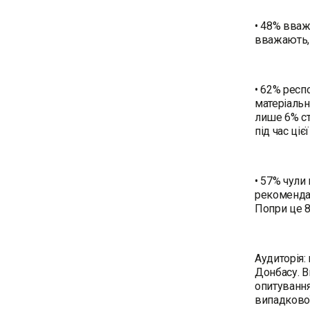
• 48% вваж
вважають, 
• 62% респ
матеріальн
лише 6% ст
під час ціє
• 57% чули
рекомендац
Попри це 
Аудиторія:
Донбасу. В
опитування
випадкової