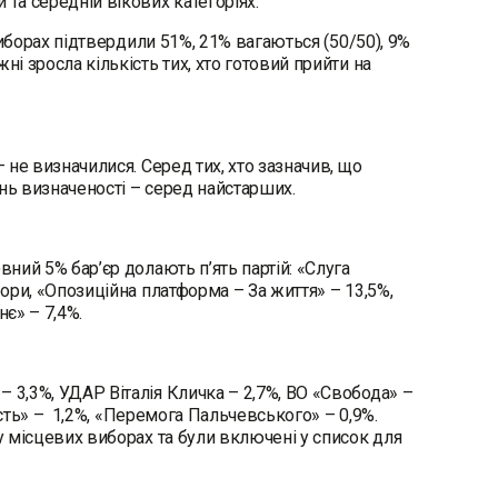
та середній вікових категоріях.
 виборах підтвердили 51%, 21% вагаються (50/50), 9%
і зросла кількість тих, хто готовий прийти на
 не визначилися. Серед тих, хто зазначив, що
ень визначеності – серед найстарших.
вний 5% бар’єр долають п’ять партій: «Слуга
бори, «Опозиційна платформа – За життя» – 13,5%,
нє» – 7,4%.
 3,3%, УДАР Віталія Кличка – 2,7%, ВО «Свобода» –
честь» – 1,2%, «Перемога Пальчевського» – 0,9%.
у місцевих виборах та були включені у список для