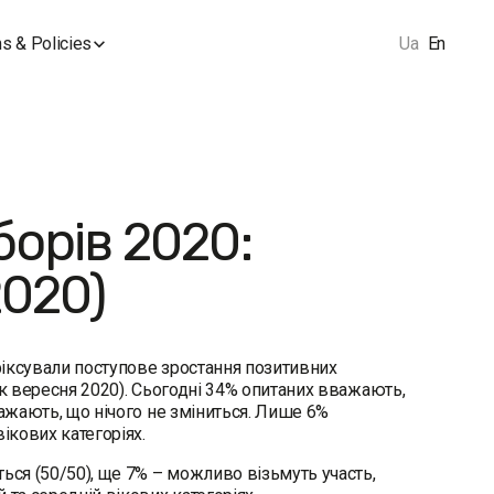
s & Policies
Ua
En
орів 2020:
2020)
фіксували поступове зростання позитивних
ок вересня 2020). Сьогодні 34% опитаних вважають,
важають, що нічого не зміниться. Лише 6%
ікових категоріях.
ься (50/50), ще 7% – можливо візьмуть участь,