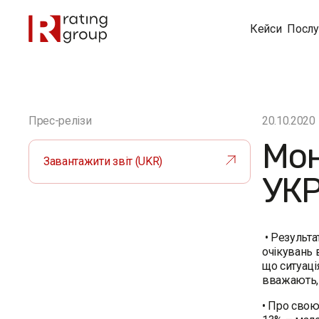
Кейси
Послу
Прес-релізи
20.10.2020
Мон
Завантажити звіт (UKR)
УКР
• Результа
очікувань 
що ситуаці
вважають, 
• Про свою