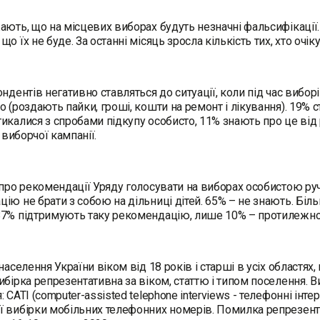
ають, що на місцевих виборах будуть незначні фальсифікації.
що їх не буде. За останні місяць зросла кількість тих, хто очі
ондентів негативно ставляться до ситуації, коли під час вибор
о (роздають пайки, гроші, кошти на ремонт і лікування). 19% 
икалися з спробами підкупу особисто, 11% знають про це від 
ї виборчої кампанії.
 про рекомендації Уряду голосувати на виборах особистою ру
ію не брати з собою на дільниці дітей. 65% – не знають. Більш
87% підтримують таку рекомендацію, лише 10% – протилежно
 населення України віком від 18 років і старші в усіх областя
ибірка репрезентативна за віком, статтю і типом поселення. В
: CATI (computer-assisted telephone interviews - телефонні інт
 вибірки мобільних телефонних номерів. Помилка репрезента