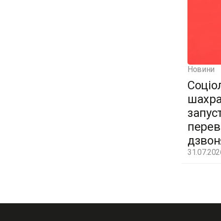
Новини
Соціо
шахра
запус
перев
дзвон
31.07.202