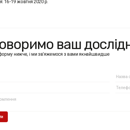
: 16-19 жовтня 2020 р.
оворимо ваш дослід
 форму нижче, і ми зв’яжемося з вами якнайшвидше