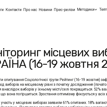
Методики
Term
ги
Контакти
Про нас
Новини
Прес-релізи
іторинг місцевих виб
АЇНА (16-19 жовтня 
ти опитування Соціологічної групи Рейтинг (16-19 жовтня) за
від виборів на місцевому рівні з початку дослідження (почат
я внаслідок виборів у їхньому місті/селі покращиться. 52% в
що вона погіршиться. Зростання оптимізму фіксується у всіх в
 участь у місцевих виборах заявили 61% опитаних. 18% вагают