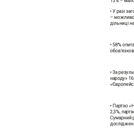
13% – мало
• У разі з
– можливо 
дільниці на
• 58% опит
обов’язков
• За резул
народу» 16
«Європейсь
• Партію «
2,3%, парт
Сумарний р
дослідженн