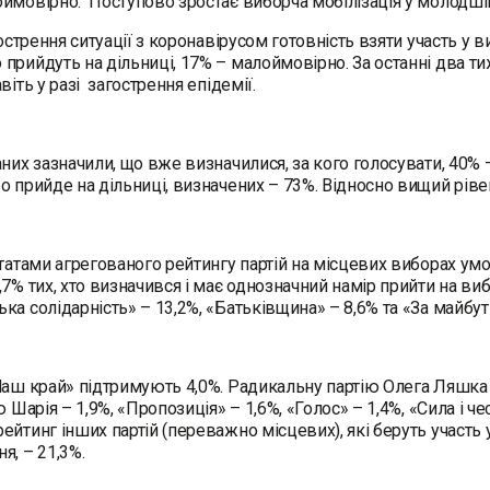
ймовірно. Поступово зростає виборча мобілізація у молодшій 
агострення ситуації з коронавірусом готовність взяти участь у
прийдуть на дільниці, 17% – малоймовірно. За останні два тижн
віть у разі загострення епідемії.
аних зазначили, що вже визначилися, за кого голосувати, 40% –
о прийде на дільниці, визначених – 73%. Відносно вищий рів
ьтатами агрегованого рейтингу партій на місцевих виборах умо
,7% тих, хто визначився і має однозначний намір прийти на ви
ка солідарність» – 13,2%, «Батьківщина» – 8,6% та «За майбут
Наш край» підтримують 4,0%. Радикальну партію Олега Ляшка –
ію Шарія – 1,9%, «Пропозиція» – 1,6%, «Голос» – 1,4%, «Сила і 
ейтинг інших партій (переважно місцевих), які беруть участь 
я, – 21,3%.