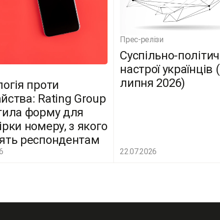
Прес-релізи
Суспільно-політич
настрої українців 
липня 2026)
логія проти
йства: Rating Group
тила форму для
ірки номеру, з якого
ять респондентам
6
22.07.2026