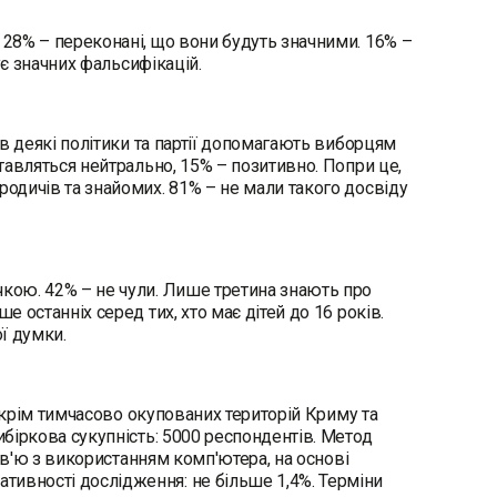
 28% – переконані, що вони будуть значними. 16% –
кує значних фальсифікацій.
ів деякі політики та партії допомагають виборцям
ставляться нейтрально, 15% – позитивно. Попри це,
родичів та знайомих. 81% – не мали такого досвіду
чкою. 42% – не чули. Лише третина знають про
е останніх серед тих, хто має дітей до 16 років.
ї думки.
х, крім тимчасово окупованих територій Криму та
ибіркова сукупність: 5000 респондентів. Метод
ерв'ю з використанням комп'ютера, на основі
тивності дослідження: не більше 1,4%. Терміни