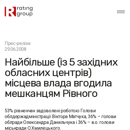
Прес-релізи
29.06.2008
Найбільше (із 5 західних
обласних центрів)
місцева влада вгодила
мешканцям Рівного
53% рівненчан задоволені роботою Голови
облдержадміністрації Віктора Матчука, 36% – голови
облради Олександра Данильчука і 36% – в.о. голови
міськради О.Хмилецького.