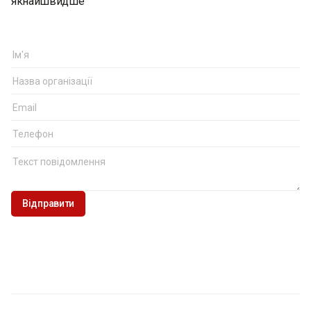
якнайшвидше