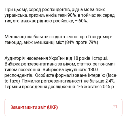
При цьому, серед респондентів, рідна мова яких
українська, прихильників тези 90%, в той час як серед
тих, хто вважає рідною російську, – 60%.
Мешканці сіл більше згодні з тезою про Голодомор-
геноцид, аніж мешканці міст (84% проти 79%).
Аудиторія: населення України від 18 років і старші.
Вибірка репрезентативна за віком, статтю, регіонами і
типом поселення. Вибіркова сукупність: 1800
респондентів. Особисте формалізоване інтерв’ю (face-
to-face). Помилка репрезентативності: не більше 2,4%.
Терміни проведення дослідження: 1-6 жовтня 2015 р
Завантажити звіт (UKR)