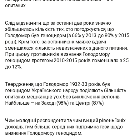
опитаних.
Слід відзначити, що за останні два роки значно
збільшилась кількість тих, хто погоджується, що
Голодомор був геноцидом (з 66% у 2013 до 80% у 2015
році). Крім того, за останній рік майже вдвічі
зменшилася кількість невизначених з даного питання.
При цьому противників визнання Голодомору
геноцидом протягом 2010-2015 років поменшало з 25
до 12%.
Твердження, що Голодомор 1932-33 років був
геноцидом Українського народу поділяють більшість
опитаних мешканців усіх без виключення регіонів.
Найбільше – на Заході (98%) та Центрі (87%).
Чим молодші респонденти та чим вищий рівень їхніх
доходів, тим більше серед них підтримка тези щодо
визнання Голодомору геноцидом.