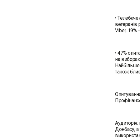
• Телебаче
ветеранів 
Viber, 19% 
• 47% опит
на виборах
Найбільше 
також близ
Опитування
Профінанс
Аудиторія:
Донбасу, а
використан