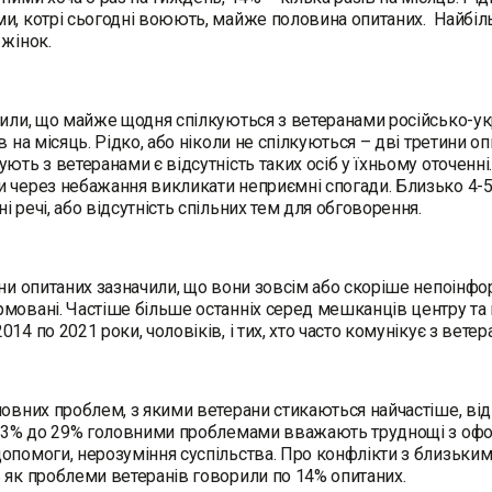
и, котрі сьогодні воюють, майже половина опитаних. Найбіл
 жінок.
чили, що майже щодня спілкуються з ветеранами російсько-укр
ів на місяць. Рідко, або ніколи не спілкуються – дві третини
ують з ветеранами є відсутність таких осіб у їхньому оточенні
 через небажання викликати неприємні спогади. Близько 4-5%
і речі, або відсутність спільних тем для обговорення.
ини опитаних зазначили, що вони зовсім або скоріше непоінфо
мовані. Частіше більше останніх серед мешканців центру та пі
14 по 2021 роки, чоловіків, і тих, хто часто комунікує з вете
ловних проблем, з якими ветерани стикаються найчастіше, від
д 23% до 29% головними проблемами вважають труднощі з оф
опомоги, нерозуміння суспільства. Про конфлікти з близьким
 як проблеми ветеранів говорили по 14% опитаних.