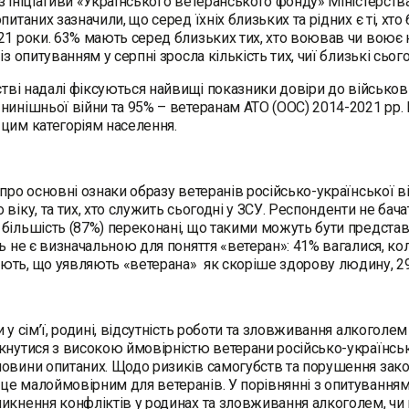
з ініціативи «Українського ветеранського фонду» Міністерства
питаних зазначили, що серед їхніх близьких та рідних є ті, хто 
21 роки. 63% мають серед близьких тих, хто воював чи воює н
 із опитуванням у серпні зросла кількість тих, чиї близькі сь
ьстві надалі фіксуються найвищі показники довіри до військо
нинішньої війни та 95% – ветеранам АТО (ООС) 2014-2021 рр. 
цим категоріям населення.
 про основні ознаки образу ветеранів російсько-української в
віку, та тих, хто служить сьогодні у ЗСУ. Респонденти не бачат
більшість (87%) переконані, що такими можуть бути представн
ть не є визначальною для поняття «ветеран»: 41% вагалися, ко
ть, що уявляють «ветерана» як скоріше здорову людину, 29
и у сім’ї, родині, відсутність роботи та зловживання алкоголе
кнутися з високою ймовірністю ветерани російсько-українськ
овини опитаних. Щодо ризиків самогубств та порушення зако
е малоймовірним для ветеранів. У порівнянні з опитуванням у
икнення конфліктів у родинах та зловживання алкоголем, чи