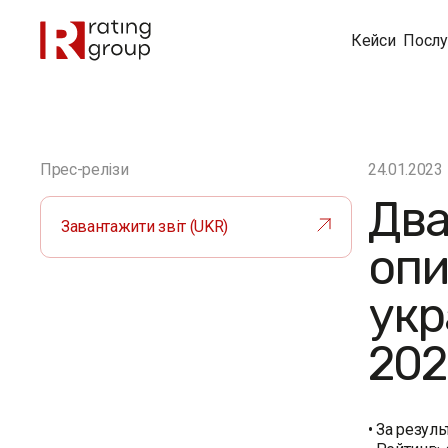
Кейси
Послу
Прес-релізи
24.01.2023
Два
Завантажити звіт (UKR)
опи
укр
202
• За резул