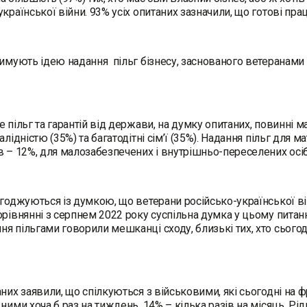
української війни. 93% усіх опитаних зазначили, що готові п
римують ідею надання пільг бізнесу, заснованого ветеранами 
е пільг та гарантій від держави, на думку опитаних, повинні м
алідністю (35%) та багатодітні сім’ї (35%). Надання пільг для
в – 12%, для малозабезпечених і внутрішньо-переселених осі
огоджуються із думкою, що ветерани російсько-української 
орівнянні з серпнем 2022 року суспільна думка у цьому питан
я пільгами говорили мешканці сходу, близькі тих, хто сьогодн
.
аних заявили, що спілкуються з військовими, які сьогодні на
 ними хоча б раз на тиждень, 14% – кілька разів на місяць. Рі