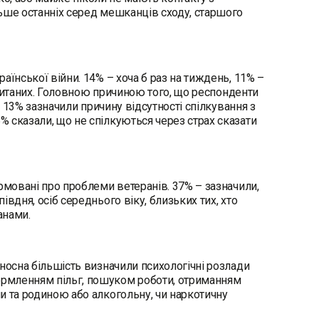
ьше останніх серед мешканців сходу, старшого
аїнської війни. 14% – хоча б раз на тиждень, 11% –
 опитаних. Головною причиною того, що респонденти
. 13% зазначили причину відсутності спілкування з
 сказали, що не спілкуються через страх сказати
рмовані про проблеми ветеранів. 37% – зазначили,
вдня, осіб середнього віку, близьких тих, хто
ранами.
носна більшість визначили психологічні розлади
ормленням пільг, пошуком роботи, отриманням
и та родиною або алкогольну, чи наркотичну