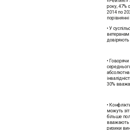
«Рейтинг» 
року, 47% о
2014 по 20
порівнянні
• У суспіл
ветеранам 
довіряють 
• Говорячи
середнього 
абсолютна 
інвалідніс
30% вважаю
• Конфлікт
можуть зіт
більше пол
вважають ц
ризики вин