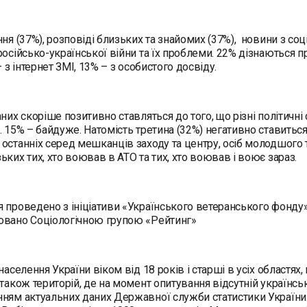
ння (37%), розповіді близьких та знайомих (37%), новини з с
російсько-української війни та їх проблеми. 22% дізнаються п
– з інтернет ЗМІ, 13% – з особистого досвіду.
аних скоріше позитивно ставляться до того, що різні політич
. 15% – байдуже. Натомість третина (32%) негативно ставиться
останніх серед мешканців заходу та центру, осіб молодшого т
ьких тих, хто воював в АТО та тих, хто воював і воює зараз.
 проведено з ініціативи «Українського ветеранського фонду» 
овано Соціологічною групою «Рейтинг»
 населення України віком від 18 років і старші в усіх областя
 також територій, де на момент опитування відсутній українсь
ням актуальних даних Державної служби статистики України. 