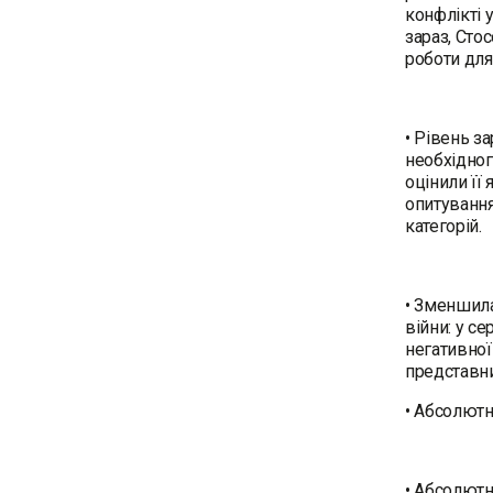
конфлікті 
зараз, Сто
роботи для
• Рівень з
необхідног
оцінили її
опитування
категорій.
• Зменшила
війни: у се
негативної
представни
• Абсолютн
• Абсолютна