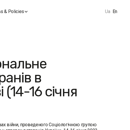
s & Policies
Ua
En
ональне
ранів в
 (14-16 січня
вах війни, проведеного Соціологічною групою