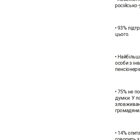
російсько-
• 93% підт
цього.
• Найбільш
особи з інв
пенсіонері
• 75% не п
думки. У п
зловживанн
громадяни
• 14% опит
говорить з