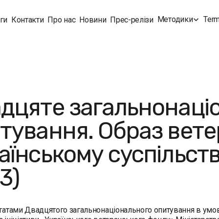
Методики
Term
ги
Контакти
Про нас
Новини
Прес-релізи
дцяте загальнонаці
тування. Образ вете
аїнському суспільстві
3)
ьтатами Двадцятого загальнонаціонального опитування в умо