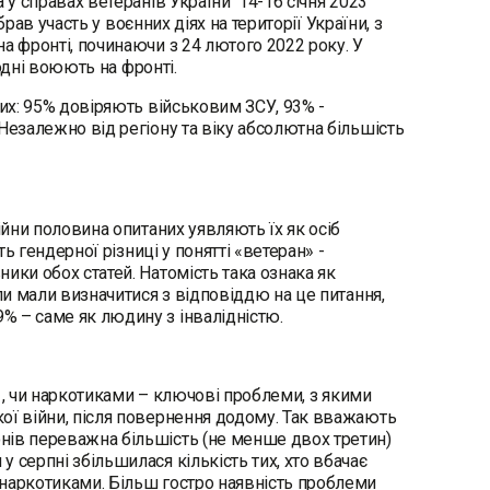
 у справах ветеранів України 14-16 січня 2023
брав участь у воєнних діях на території України, з
а фронті, починаючи з 24 лютого 2022 року. У
огодні воюють на фронті.
вих: 95% довіряють військовим ЗСУ, 93% -
Незалежно від регіону та віку абсолютна більшість
ійни половина опитаних уявляють їх як осіб
ь гендерної різниці у понятті «ветеран» -
ики обох статей. Натомість така ознака як
ли мали визначитися з відповіддю на це питання,
% – саме як людину з інвалідністю.
м , чи наркотиками – ключові проблеми, з якими
ої війни, після повернення додому. Так вважають
нів переважна більшість (не менше двох третин)
 серпні збільшилася кількість тих, хто вбачає
 наркотиками. Більш гостро наявність проблеми