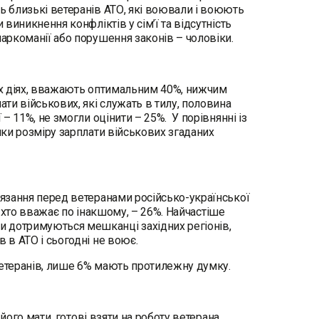
ь близькі ветеранів АТО, які воювали і воюють
 виникнення конфліктів у сім’ї та відсутність
наркоманії або порушення законів – чоловіки.
вих діях, вважають оптимальним 40%, нижчим
ати військових, які служать в тилу, половина
 – 11%, не змогли оцінити – 25%. У порівнянні із
нки розміру зарплати військових згаданих
’язання перед ветеранами російсько-української
х, хто вважає по інакшому, – 26%. Найчастіше
и дотримуються мешканці західних регіонів,
в в АТО і сьогодні не воює.
ветеранів, лише 6% мають протилежну думку.
 його мати, готові взяти на роботу ветерана