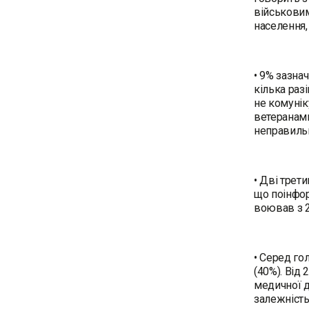
військовим
населення,
• 9% зазна
кілька раз
не комунік
ветеранами
неправильн
• Дві трет
що поінфор
воював з 20
• Серед го
(40%). Ві
медичної д
залежність