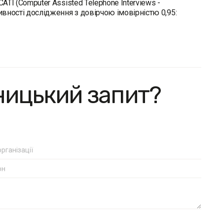
ATI (Computer Assisted Telephone Interviews -
вності дослідження з довірчою імовірністю 0,95:
ницький запит?