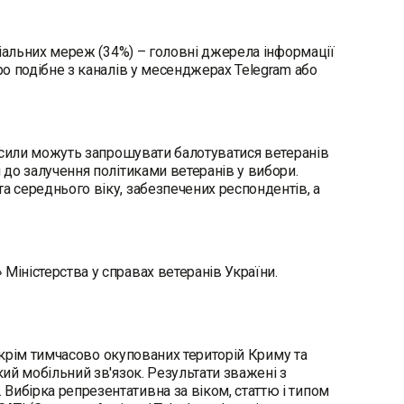
оціальних мереж (34%) – головні джерела інформації
ро подібне з каналів у месенджерах Telegram або
ні сили можуть запрошувати балотуватися ветеранів
 до залучення політиками ветеранів у вибори.
а середнього віку, забезпечених респондентів, а
Міністерства у справах ветеранів України.
х, крім тимчасово окупованих територій Криму та
кий мобільний зв'язок. Результати зважені з
Вибірка репрезентативна за віком, статтю і типом