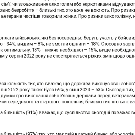
у сім’ї, чи зловживання алкоголем або наркотиками відчувают
совно безробіття – близькі тих, хто вже не воюють. Про ризики
 ветеранів частіше говорили жінки. Про ризики алкоголізму, 
арплати військових, які безпосередньо беруть участь у бойо
о - 34%, вищим – 8%, не змогли оцінити – 18%. Стосовно зарпл
 як оптимальну, 13% - нижче необхідної – 15%, вище необхідної
м у серпні 2022 року не спостерігається різких змін щодо оці
ся кількість тих, хто вважає, що держава виконує свої зобов
рпні 2022 року таких було 69%, у січні 2023 – 53%. Сьогодні ти
 думки про виконання зобов’язань держави перед ветеранам
ки середнього та старшого покоління, близькі тих, хто воюва
а більшість (91%) вважає, що суспільство сьогодні поважає 
 більшість (97%) тих, хто має свій власний бізнес, або ж хотів