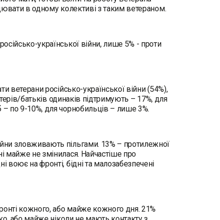
рацювати в одному колективі з таким ветераном.
російсько-української війни, лише 5% - проти
ати ветерани російсько-української війни (54%),
 матерів/батьків одинаків підтримують – 17%, для
б – по 9-10%, для чорнобильців – лише 3%.
війни зловживають пільгами. 13% – протилежної
ні майже не змінилася. Найчастіше про
і воює на фронті, бідні та малозабезпечені
 фронті кожного, або майже кожного дня. 21%
дко, або майже ніколи не мають контакту з