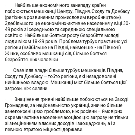
· Найбільше економічного занепаду країни
побоюються мешканці Центру, Півдня, Сходу та Донбасу
(регіони з розвиненим промисловим виробництвом).
Здебільшого це економічно-активне населення у віці 30-
49 років зі середньою та середньою спеціальною
освітою. Найбільше бояться росту безробіття молоді
люди віком 18-29 років. Проблема турбує практично усі
регіони (найбільше на Півдні, найменше - на Півночі).
Жінки, особливо мешканці сіл, більше бояться
безробіття, ніж чоловіки.
· Свавілля влади більше турбує мешканців Півдня,
Сходу та Донбасу – тобто регіони, які незадоволені
нинішньою владою. Мешканці міст більше бояться цієї
загрози, ніж селяни.
· Знецінення гривні найбільше побоюються на Заході.
Громадяни, за національністю українці, значно більше
занепокоєні цією проблемою, ніж росіяни – ймовірно
окрема частина населення асоціює цю загрозу не тільки
зі знеціненням власних доходів і заощаджень, а і з
певною втратою міцності держави.