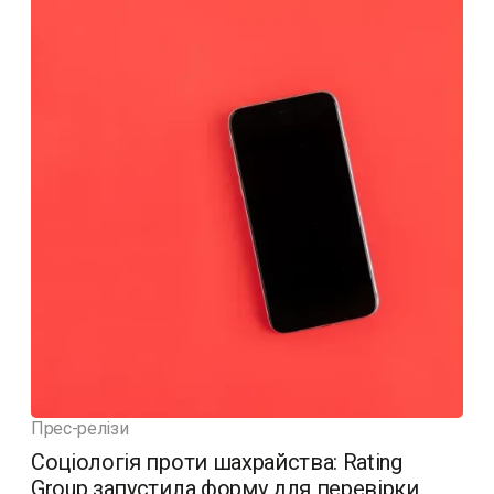
Прес-релізи
Соціологія проти шахрайства: Rating
Group запустила форму для перевірки