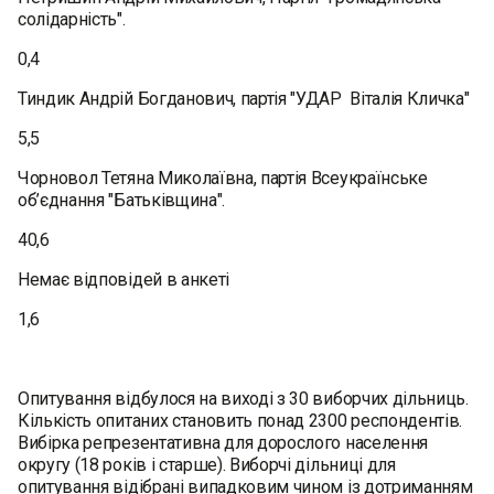
солідарність".
0,4
Тиндик Андрій Богданович, партія "УДАР Віталія Кличка"
5,5
Чорновол Тетяна Миколаївна, партія Всеукраїнське
об’єднання "Батьківщина".
40,6
Немає відповідей в анкеті
1,6
Опитування відбулося на виході з 30 виборчих дільниць.
Кількість опитаних становить понад 2300 респондентів.
Вибірка репрезентативна для дорослого населення
округу (18 років і старше). Виборчі дільниці для
опитування відібрані випадковим чином із дотриманням