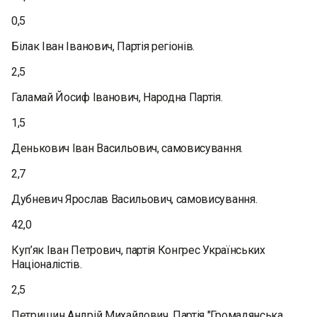
0,5
Білак Іван Іванович, Партія регіонів.
2,5
Галамай Йосиф Іванович, Народна Партія.
1,5
Денькович Іван Васильович, самовисування.
2,7
Дубневич Ярослав Васильович, самовисування.
42,0
Куп’як Іван Петрович, партія Конгрес Українських
Націоналістів.
2,5
Петришин Андрій Михайлович, Партія "Громадянська