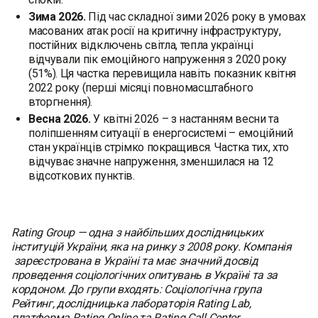
Зима 2026.
Під час складної зими 2026 року в умовах
масованих атак росії на критичну інфраструктуру,
постійних відключень світла, тепла українці
відчували пік емоційного напруження з 2020 року
(51%). Ця частка перевищила навіть показник квітня
2022 року (перші місяці повномасштабного
вторгнення).
Весна 2026.
У квітні 2026 – з настанням весни та
поліпшенням ситуації в енергосистемі – емоційний
стан українців стрімко покращився. Частка тих, хто
відчуває значне напруження, зменшилася на 12
відсоткових пунктів.
Rating Group — одна з найбільших дослідницьких
інституцій України, яка на ринку з 2008 року. Компанія
зареєстрована в Україні та має значний досвід
проведення соціологічних опитувань в Україні та за
кордоном. До групи входять: Соціологічна група
Рейтинг, дослідницька лабораторія Rating Lab,
платформа Rating Online та Rating Call Center.