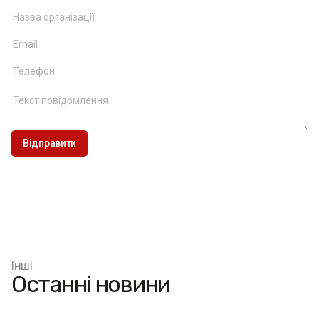
більше 3,1% з довірчою ймовірністю 0,95)
Примітка: інколи суми відсотків у деяких графіках
можуть арифметично не дорівнювати 100% через
округлення чисел (зокрема й дрібних)
Інші
Останні новини