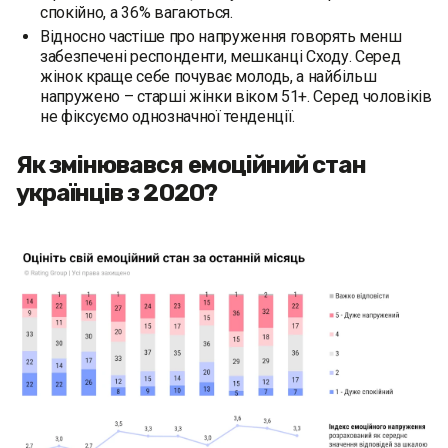
спокійно, а 36% вагаються.
Відносно частіше про напруження говорять менш
забезпечені респонденти, мешканці Сходу. Серед
жінок краще себе почуває молодь, а найбільш
напружено – старші жінки віком 51+. Серед чоловіків
не фіксуємо однозначної тенденції.
Як змінювався емоційний стан
українців з 2020?