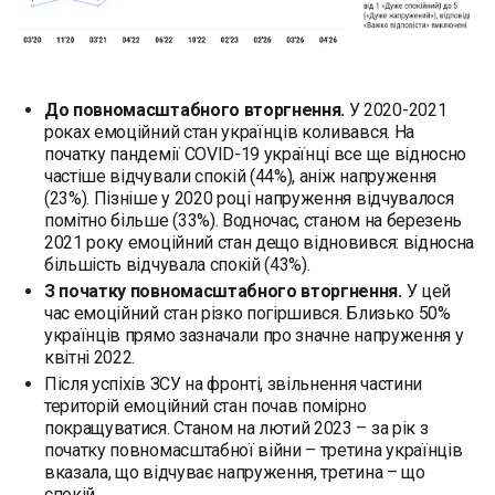
До повномасштабного вторгнення.
У 2020-2021
роках емоційний стан українців коливався. На
початку пандемії COVID-19 українці все ще відносно
частіше відчували спокій (44%), аніж напруження
(23%). Пізніше у 2020 році напруження відчувалося
помітно більше (33%). Водночас, станом на березень
2021 року емоційний стан дещо відновився: відносна
більшість відчувала спокій (43%).
З початку повномасштабного вторгнення.
У цей
час
емоційний стан різко погіршився. Близько 50%
українців прямо зазначали про значне напруження у
квітні 2022.
Після успіхів ЗСУ на фронті, звільнення частини
територій емоційний стан почав помірно
покращуватися. Станом на лютий 2023 – за рік з
початку повномасштабної війни – третина українців
вказала, що відчуває напруження, третина – що
спокій.