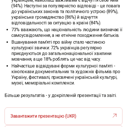
українцем, найбільш важливим є відчуття себе ним
(94%). Наступні за популярністю відповіді - це повага
до українських законів та політичного устрою (89%),
українське громадянство (86%) й відчуття
відповідальності за ситуацію в країні (84%).
73% вважають, що національність людини визначає її
самоусвідомлення, а не етнічне походження батьків.
Вшанування пам’яті про війну стало частиною
культурної звички: 72% українців регулярно
приєднуються до загальнонаціональної хвилини
мовчання, а ще 18% роблять це час від часу.
Найчастіше відвідувані форми культурної пам’яті -
кінопокази документальних та художніх фільмів про
Україну, фестивалі, присвячені українській культурі,
музеї, меморіальні комплекси.
Більше результатів - у докріпленій презентації та звіті.
Завантажити презентацію (UKR)