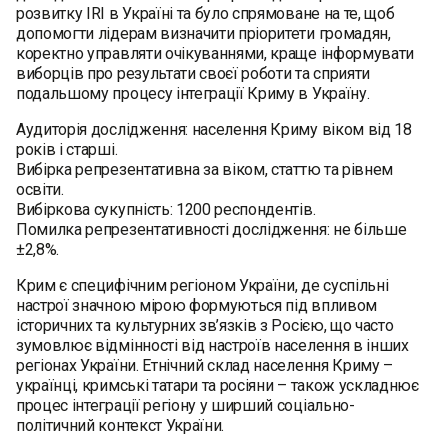
розвитку IRI в Україні та було спрямоване на те, щоб
допомогти лідерам визначити пріоритети громадян,
коректно управляти очікуваннями, краще інформувати
виборців про результати своєї роботи та сприяти
подальшому процесу інтеграції Криму в Україну.
Аудиторія дослідження: населення Криму віком від 18
років і старші.
Вибірка репрезентативна за віком, статтю та рівнем
освіти.
Вибіркова сукупність: 1200 респондентів.
Помилка репрезентативності дослідження: не більше
±2,8%.
Крим є специфічним регіоном України, де суспільні
настрої значною мірою формуються під впливом
історичних та культурних зв’язків з Росією, що часто
зумовлює відмінності від настроїв населення в інших
регіонах України. Етнічний склад населення Криму –
українці, кримські татари та росіяни – також ускладнює
процес інтеграції регіону у ширший соціально-
політичний контекст України.