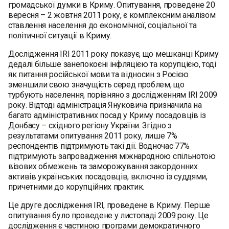
громадської думки в Криму. Опитування, проведене 20
вересня – 2 жовтня 2011 року, є комплексним аналізом
ставлення населення до економічної, соціальної та
політичної ситуації в Криму.
Дослідження IRI 2011 року показує, що мешканці Криму
дедалі більше занепокоєні інфляцією та корупцією, тоді
як питання російської мови та відносин з Росією
зменшили свою значущість серед проблем, що
турбують населення, порівняно з дослідженням IRI 2009
року. Відтоді адміністрація Януковича призначила на
багато адміністративних посад у Криму посадовців із
Донбасу – східного регіону України. Згідно з
результатами опитування 2011 року, лише 7%
респондентів підтримують такі дії. Водночас 77%
підтримують запровадження міжнародною спільнотою
візових обмежень та заморожування закордонних
активів українських посадовців, включно із суддями,
причетними до корупційних практик.
Це друге дослідження IRI, проведене в Криму. Перше
опитування було проведене у листопаді 2009 року. Це
дослідження є частиною програми демократичного