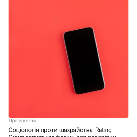
Прес-релізи
Соціологія проти шахрайства: Rating