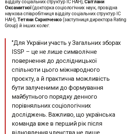
відділу соціальних структур ІС НАН),
Світлани
Оксамитної
(докторка соціологічних наук, провідна
наукова співробітниця відділу соціальних структур ІС
НАН),
Тетяни Скрипченко
(заступниця директора Rating
Group) й інших колег.
"Для України участь у Загальних зборах
ISSP – це не лише символічне
повернення до дослідницької
спільноти цього міжнародного
проєкту, а й практична можливість
бути залученими до формування
майбутнього порядку денного
порівняльних соціологічних
досліджень. Важливо, що українська
команда вже в перший рік після
відновлення членства не лише