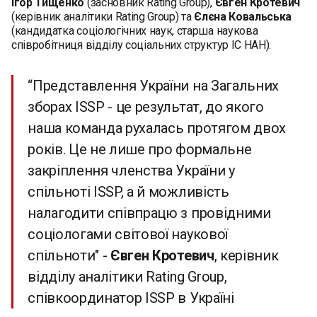
Ігор Тищенко
(засновник Rating Group),
Євген Кротевич
(керівник аналітики Rating Group) та
Єлєна Ковальська
(кандидатка соціологічних наук, старша наукова
співробітниця відділу соціальних структур ІС НАН).
“Представлення України на Загальних
зборах ISSP - це результат, до якого
наша команда рухалась протягом двох
років. Це не лише про формальне
закріплення членства України у
спільноті ISSP, а й можливість
налагодити співпрацю з провідними
соціологами світової наукової
спільноти" -
Євген Кротевич
, керівник
відділу аналітики Rating Group,
співкоординатор ISSP в Україні