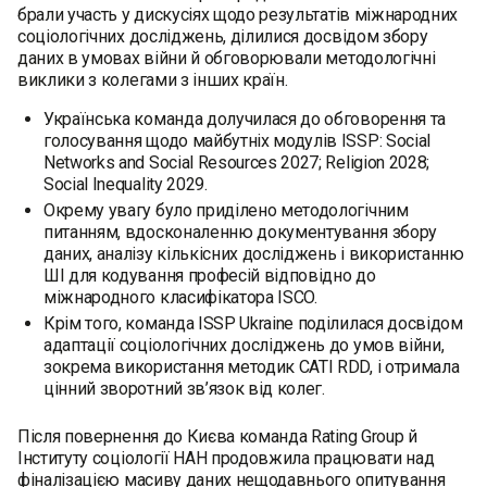
брали участь у дискусіях щодо результатів міжнародних
соціологічних досліджень, ділилися досвідом збору
даних в умовах війни й обговорювали методологічні
виклики з колегами з інших країн.
Українська команда долучилася до обговорення та
голосування щодо майбутніх модулів ISSP: Social
Networks and Social Resources 2027; Religion 2028;
Social Inequality 2029.
Окрему увагу було приділено методологічним
питанням, вдосконаленню документування збору
даних, аналізу кількісних досліджень і використанню
ШІ для кодування професій відповідно до
міжнародного класифікатора ISCO.
Крім того, команда ISSP Ukraine поділилася досвідом
адаптації соціологічних досліджень до умов війни,
зокрема використання методик CATI RDD, і отримала
цінний зворотний зв’язок від колег.
Після повернення до Києва команда Rating Group й
Інституту соціології НАН продовжила працювати над
фіналізацією масиву даних нещодавнього опитування