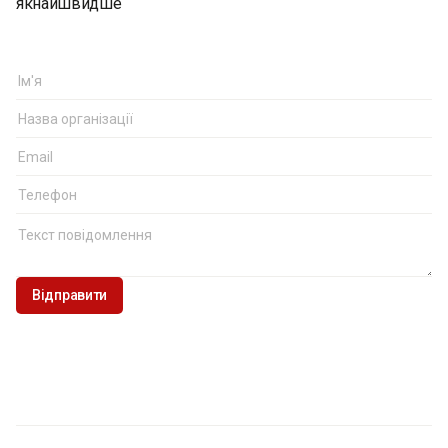
якнайшвидше