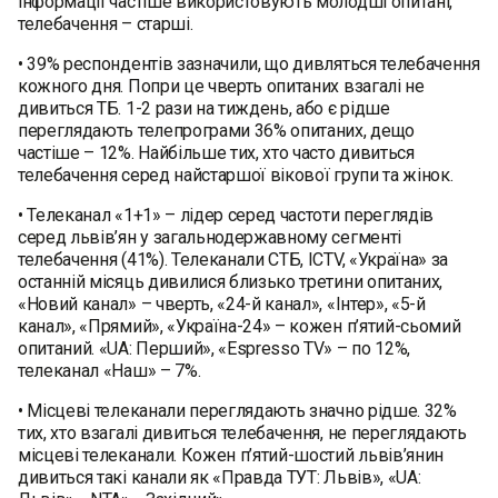
інформації частіше використовують молодші опитані,
телебачення – старші.
• 39% респондентів зазначили, що дивляться телебачення
кожного дня. Попри це чверть опитаних взагалі не
дивиться ТБ. 1-2 рази на тиждень, або є рідше
переглядають телепрограми 36% опитаних, дещо
частіше – 12%. Найбільше тих, хто часто дивиться
телебачення серед найстаршої вікової групи та жінок.
• Телеканал «1+1» – лідер серед частоти переглядів
серед львів’ян у загальнодержавному сегменті
телебачення (41%). Телеканали СТБ, ICTV, «Україна» за
останній місяць дивилися близько третини опитаних,
«Новий канал» – чверть, «24-й канал», «Інтер», «5-й
канал», «Прямий», «Україна-24» – кожен п’ятий-сьомий
опитаний. «UA: Перший», «Espresso TV» – по 12%,
телеканал «Наш» – 7%.
• Місцеві телеканали переглядають значно рідше. 32%
тих, хто взагалі дивиться телебачення, не переглядають
місцеві телеканали. Кожен п’ятий-шостий львів’янин
дивиться такі канали як «Правда ТУТ: Львів», «UA: