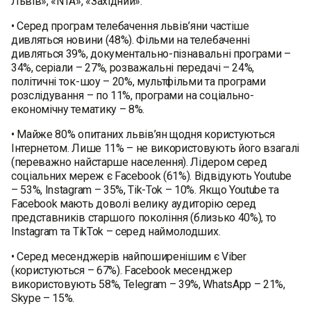
Львів», «NTA», «Західний».
• Серед програм телебачення львів’яни частіше
дивляться новини (48%). Фільми на телебаченні
дивляться 39%, документально-пізнавальні програми –
34%, серіали – 27%, розважальні передачі – 24%,
політичні ток-шоу – 20%, мультфільми та програми
розслідування – по 11%, програми на соціально-
економічну тематику – 8%.
• Майже 80% опитаних львів’ян щодня користуються
Інтернетом. Лише 11% – не використовують його взагалі
(переважно найстарше населення). Лідером серед
соціальних мереж є Facebook (61%). Відвідують Youtube
– 53%, Instagram – 35%, Tik-Tok – 10%. Якщо Youtube та
Facebook мають доволі велику аудиторію серед
представників старшого покоління (близько 40%), то
Instagram та TikTok – серед наймолодших.
• Серед месенджерів найпоширенішим є Viber
(користуються – 67%). Facebook месенджер
використовують 58%, Telegram – 39%, WhatsApp – 21%,
Skype – 15%.