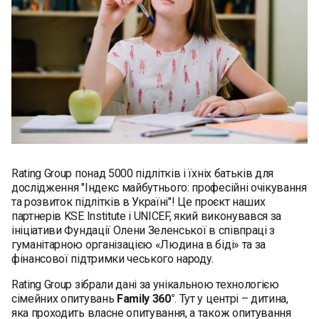
Rating Group понад 5000 підлітків і їхніх батьків для
дослідження "Індекс майбутнього: професійні очікування
та розвиток підлітків в Україні"! Це проєкт наших
партнерів KSE Institute і UNICEF, який виконувався за
ініціативи Фундації Олени Зеленської в співпраці з
гуманітарною організацією «Людина в біді» та за
фінансової підтримки чеського народу.
Rating Group зібрали дані за унікальною технологією
сімейних опитувань
Family 360°
. Тут у центрі – дитина,
яка проходить власне опитування, а також опитування