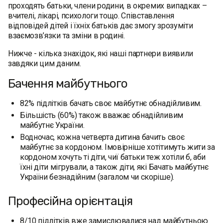
проходять батьки, члени родини, в окремих випадках –
вчителі, лікарі, психологи тощо. Співставлення
відповідей дітей і їхніх батьків дає змогу зрозуміти
взаємозв’язки та зміни в родині.
Нижче - кілька знахідок, які наші партнери виявили
завдяки цим даним.
‍Бачення майбутнього
82% підлітків бачать своє майбутнє обнадійливим.
Більшість (60%) також вважає обнадійливим
майбутнє України.
Водночас, кожна четверта дитина бачить своє
майбутнє за кордоном. Імовірніше хотітимуть жити за
кордоном хочуть ті діти, чиї батьки теж хотіли б, аби
їхні діти мігрували, а також діти, які Бачать майбутнє
України безнадійним (загалом чи скоріше).
‍Професійна орієнтація
8/10 підлітків вже замислювалися над майбутньою