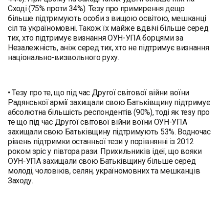
Сході (75% проти 34%). Тезу про примирення дещо
більше підтримують особи з вищою освітою, мешканці
сіл та україномовні. Також їх майже вдвічі більше серед
тих, хто підтримує визнання ОУН-УПА борцями за
Незалежність, аніж серед тих, хто не підтримує визнання
національно-визвольного руху.
• Тезу про те, що під час Другої світової війни воїни
Радянської армії захищали свою Батьківщину підтримує
абсолютна більшість респондентів (90%), тоді як тезу про
те що під час Другої світової війни воїни ОУН-УПА
захищали свою Батьківщину підтримують 53%. Водночас
рівень підтримки останньої тези у порівнянні із 2012
роком зріс у півтора рази. Прихильників ідеї, що вояки
ОУН-УПА захищали свою Батьківщину більше серед
молоді, чоловіків, селян, україномовних та мешканців
Заходу.