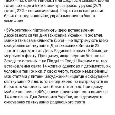
таких – половина. Натомість на Сході 52% сказали, що не
готові захищати Батьківщину зі зброєю у руках (26%
готові, 22% - не визначилися). Патріотично настроєних
більше серед чоловіків, україномовних та більш
заможних.
• 59% опитаних підтримують ідею встановлення
державного свята Дня захисника України 14 жовтня,
майже така сама кількість (56%) – не підтримують ідею
скасування святкування Дня захисника Вітчизни 23
лютого, відомого як День Радянської армії і Військово-
морського флоту. При цьому, якщо перших більше на
Заході, то останніх – на Півдні та Сході. Цікавим є те, що
встановлення свята 14 жовтня однаково підтримують як
чоловіки, так і жінки. У свою чергу, також немає різниці
між статями у питанні засудження ініціативи скасування
святкування 23 лютого: це однаково не підтримують як
більшість чоловіків, так і більшість жінок. При цьому
майже половина (45%) прихильників ідеї встановлення
14 жовтня як Дня Захисника України, не підтримують
скасування святкування радянського свята.