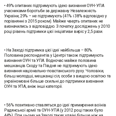
• 49% опитаних підтримують ідею визнання ОУН-УПА
учасниками боротьби за державну Незалежність
України, 29% – не підтримують (41% і 38% відповідно у
порівнянні з 2015 роком). Майже чверть опитаних не
визначились з відповіддю. З початку досліджень у 2010
році рівень підтримки цієї ініціативи виріс у 2,5 рази.
• На Заході підтримка цієї ідеї найбільша – 80%.
Половина респондентів у Центрі також підтримують
визнання ОУН та УПА. Водночас майже половина
мешканців Сходу та Півдня не підтримують ідею
визнання національно-повстанського руху. Чоловіки,
більш молодші, мешканці сіл, особи з вищою освітою та
україномовні більше схильні до підтримки визнання
ОУН та УПА, аніж інші категорії.
• 56% позитивно ставляться до ідеї примирення воїнів
Радянської армії та ОУН-УПА (у 2012 році таких було
44%). При цьому на Заході таких удвічі більше ніж на