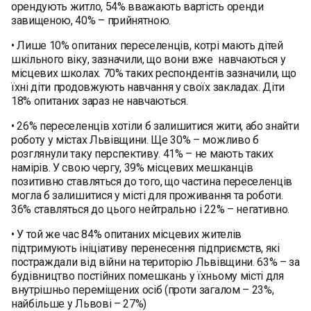
орендують житло, 54% вважають вартість оренди
завищеною, 40% – прийнятною.
• Лише 10% опитаних переселенців, котрі мають дітей
шкільного віку, зазначили, що вони вже навчаються у
місцевих школах. 70% таких респондентів зазначили, що
їхні діти продовжують навчання у своїх закладах. Діти
18% опитаних зараз не навчаються.
• 26% переселенців хотіли б залишитися жити, або знайти
роботу у містах Львівщини. Ще 30% – можливо б
розглянули таку перспективу. 41% – не мають таких
намірів. У свою чергу, 39% місцевих мешканців
позитивно ставляться до того, що частина переселенців
могла б залишитися у місті для проживання та роботи.
36% ставляться до цього нейтрально і 22% – негативно.
• У той же час 84% опитаних місцевих жителів
підтримують ініціативу перенесення підприємств, які
постраждали від війни на територію Львівщини. 63% – за
будівництво постійних помешкань у їхньому місті для
внутрішньо переміщених осіб (проти загалом – 23%,
найбільше у Львові – 27%)