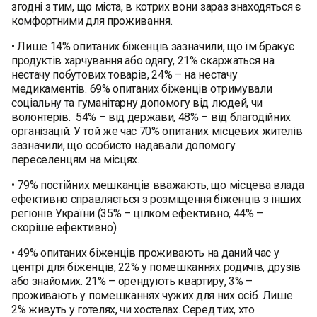
згодні з тим, що міста, в котрих вони зараз знаходяться є
комфортними для проживання.
• Лише 14% опитаних біженців зазначили, що їм бракує
продуктів харчування або одягу, 21% скаржаться на
нестачу побутових товарів, 24% – на нестачу
медикаментів. 69% опитаних біженців отримували
соціальну та гуманітарну допомогу від людей, чи
волонтерів. 54% – від держави, 48% – від благодійних
організацій. У той же час 70% опитаних місцевих жителів
зазначили, що особисто надавали допомогу
переселенцям на місцях.
• 79% постійних мешканців вважають, що місцева влада
ефективно справляється з розміщення біженців з інших
регіонів України (35% – цілком ефективно, 44% –
скоріше ефективно).
• 49% опитаних біженців проживають на даний час у
центрі для біженців, 22% у помешканнях родичів, друзів
або знайомих. 21% – орендують квартиру, 3% –
проживають у помешканнях чужих для них осіб. Лише
2% живуть у готелях, чи хостелах. Серед тих, хто