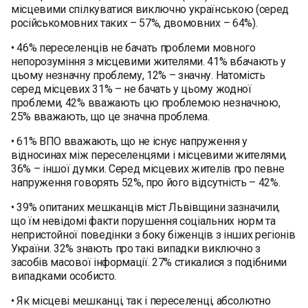
місцевими спілкуватися виключно українською (серед
російськомовних таких – 57%, двомовних – 64%).
• 46% переселенців не бачать проблеми мовного
непорозуміння з місцевими жителями. 41% вбачають у
цьому незначну проблему, 12% – значну. Натомість
серед місцевих 31% – не бачать у цьому жодної
проблеми, 42% вважають цю проблемою незначною,
25% вважають, що це значна проблема.
• 61% ВПО вважають, що не існує напруження у
відносинах між переселенцями і місцевими жителями,
36% – іншої думки. Серед місцевих жителів про певне
напруження говорять 52%, про його відсутність – 42%.
• 39% опитаних мешканців міст Львівщини зазначили,
що їм невідомі факти порушення соціальних норм та
непристойної поведінки з боку біженців з інших регіонів
України. 32% знають про такі випадки виключно з
засобів масової інформації. 27% стикалися з подібними
випадками особисто.
• Як місцеві мешканці, так і переселенці, абсолютно