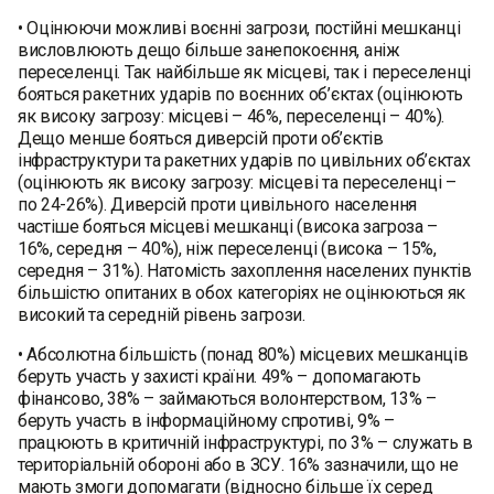
• Оцінюючи можливі воєнні загрози, постійні мешканці
висловлюють дещо більше занепокоєння, аніж
переселенці. Так найбільше як місцеві, так і переселенці
бояться ракетних ударів по воєнних об’єктах (оцінюють
як високу загрозу: місцеві – 46%, переселенці – 40%).
Дещо менше бояться диверсій проти об’єктів
інфраструктури та ракетних ударів по цивільних об’єктах
(оцінюють як високу загрозу: місцеві та переселенці –
по 24-26%). Диверсій проти цивільного населення
частіше бояться місцеві мешканці (висока загроза –
16%, середня – 40%), ніж переселенці (висока – 15%,
середня – 31%). Натомість захоплення населених пунктів
більшістю опитаних в обох категоріях не оцінюються як
високий та середній рівень загрози.
• Абсолютна більшість (понад 80%) місцевих мешканців
беруть участь у захисті країни. 49% – допомагають
фінансово, 38% – займаються волонтерством, 13% –
беруть участь в інформаційному спротиві, 9% –
працюють в критичній інфраструктурі, по 3% – служать в
територіальній обороні або в ЗСУ. 16% зазначили, що не
мають змоги допомагати (відносно більше їх серед