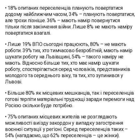
• 18% опитаних переселенців планують повертатися
додому найближчим часом, 34% – планують повертатися,
але трохи пізніше. 36% – мають намір повернутися
тільки після закінчення війни. Лише 8% не мають наміру
повертатися взагалі.
• Лише 19% ВПО сьогодні працюють, 80% – не мають
роботи. 39% тих, хто тимчасово безробітній, мають намір
шукати роботу на Львівщині, 54% – такого наміру не
мають. Відносно більше тих, хто має намір шукати
роботу, спостерігається серед чоловіків, представників
молодого та середнього віку, та тих, хто зупинився у
Львові.
• Більше 80% як місцевих мешканців, так і переселенців
готові терпіти матеріальні труднощі заради перемоги над
Росією скільки буде потрібно.
• 75% опитаних місцевих жителів не розглядають
можливості виїзду закордон у випадку загострення
воєнної ситуації у регіоні. Серед переселенців таких –
54% (нагадаємо, що 62% переселенців – це жінки).