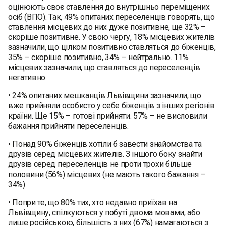
оцінюють своє ставлення до внутрішньо переміщених
осіб (ВПО). Так, 49% опитаних переселенців говорять, що
ставлення місцевих до них дуже позитивне, ще 32% –
скоріше позитивне. У свою чергу, 18% місцевих жителів
зазначили, що цілком позитивно ставляться до біженців,
35% – скоріше позитивно, 34% – нейтрально. 11%
місцевих зазначили, що ставляться до переселенців
негативно.
• 24% опитаних мешканців Львівщини зазначили, що
вже прийняли особисто у себе біженців з інших регіонів
країни. Ще 15% – готові прийняти. 57% – не висловили
бажання прийняти переселенців.
• Понад 90% біженців хотіли б завести знайомства та
друзів серед місцевих жителів. З іншого боку знайти
друзів серед переселенців не проти трохи більше
половини (56%) місцевих (не мають такого бажання –
34%).
• Попри те, що 80% тих, хто недавно приїхав на
Львівщину, спілкуються у побуті двома мовами, або
лише російською, більшість з них (67%) намагаються з