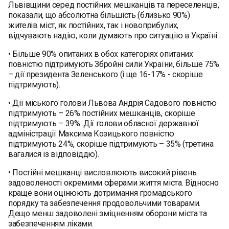
Львівщини серед постійних мешканців та переселенців,
показали, що абсолютна більшість (близько 90%)
жителів міст, як постійних, так і новоприбулих,
відчувають надію, коли думають про ситуацію в Україні.
• Більше 90% опитаних в обох категоріях опитаних
повністю підтримують Збройні сили України, більше 75%
– дії президента Зеленського (і ще 16-17% - скоріше
підтримують).
• Дії міського голови Львова Андрія Садового повністю
підтримують – 26% постійних мешканців, скоріше
підтримують – 39%. Дії голови обласної державної
адміністрації Максима Козицького повністю
підтримують 24%, скоріше підтримують – 35% (третина
вагалися із відповіддю).
• Постійні мешканці висловлюють високий рівень
задоволеності окремими сферами життя міста. Відносно
краще вони оцінюють дотримання громадського
порядку та забезпечення продовольчими товарами.
Дещо менш задоволені зміцненням оборони міста та
забезпеченням ліками.