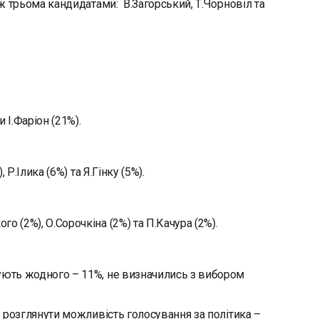
іж трьома кандидатами: В.Загорський, Т.Чорновіл та
 І.Фаріон (21%).
Р.Ілика (6%) та Я.Гінку (5%).
 (2%), О.Сорочкіна (2%) та П.Качура (2%).
мують жодного – 11%, не визначились з вибором
ь розглянути можливість голосування за політика –