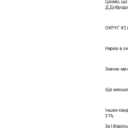
Цікаво, що
Д.Добродо
ОКРУГ #2 (
Наразі в о
Значно менш
Ще менше в
Інших канд
31%.
За І.Фаріо