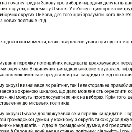
 на початку грудня Закону про вибори народних депутатів д
их округах, зокрема і у Львові. У зв’язку з цим протягом гр
иборчих округах Львова, для того щоб зрозуміти, кого львів’
 нових політиків і т.д.
тодологічні моменти, на які зверталась увага при підготовці
анні переліку потенційних кандидатів враховувався, переду
ми округами. В одиничних випадках використовувалась інформа
алось максимальне представництво кандидатів від основних 
окрузі визначався як рейтинг, так і електоральна приваблив
ався за окремою шкалою, що дало можливість окреслити коло
их», які можуть проголосувати за них на виборах. Крім того, 
ставлення до місцевих політиків.
окрузі Львова досліджувався свій перелік кандидатів. Пор
ей громадської думки, у кожному з округів також досліджув
ьних» кандидатів – лідерів громадської думки, які представля
лова А.Садовий, який веде активну політичну діяльність і при 