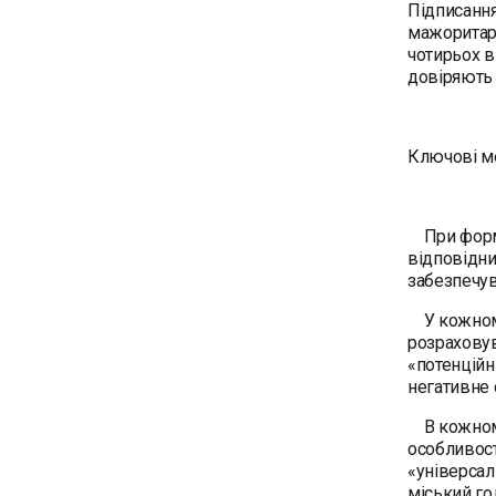
Підписання
мажоритарн
чотирьох в
довіряють з
Ключові ме
При формув
відповідни
забезпечув
У кожному 
розраховув
«потенційн
негативне 
В кожному 
особливост
«універсал
міський го