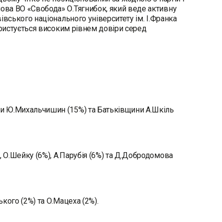
лова ВО «Свобода» О.Тягнибок, який веде активну
вівського національного університету ім. І.Франка
користується високим рівнем довіри серед
оди Ю.Михальчишин (15%) та Батьківщини А.Шкіль
, О.Шейку (6%), А.Парубія (6%) та Д.Добродомова
ького (2%) та О.Мацеха (2%).