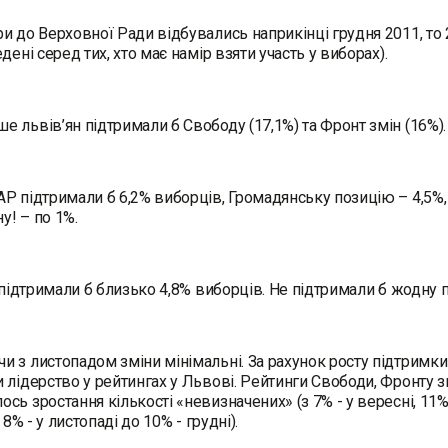
и до Верховної Ради відбувались наприкінці грудня 2011, то 
дені серед тих, хто має намір взяти участь у виборах).
 львів’ян підтримали б Свободу (17,1%) та Фронт змін (16%).
Р підтримали б 6,2% виборців, Громадянську позицію – 4,5%, 
ну! – по 1%.
ї підтримали б близько 4,8% виборців. Не підтримали б жодну 
 з листопадом зміни мінімальні. За рахунок росту підтримк
 лідерство у рейтингах у Львові. Рейтинги Свободи, Фронту з
ь зростання кількості «невизначених» (з 7% - у вересні, 11% -
, 8% - у листопаді до 10% - грудні).