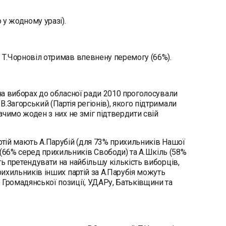
 у жодному уразі).
е Т.Чорновіл отримав впевнену перемогу (66%).
 на виборах до обласної ради 2010 проголосували
.Загорський (Партія регіонів), якого підтримали
бачимо жоден з них не зміг підтвердити свій
ртій мають А.Парубій (для 73% прихильників Нашої
66% серед прихильників Свободи) та А.Шкіль (58%
ть претендувати на найбільшу кількість виборців,
рихильників інших партій за А.Парубія можуть
 Громадянської позиції, УДАРу, Батьківщини та