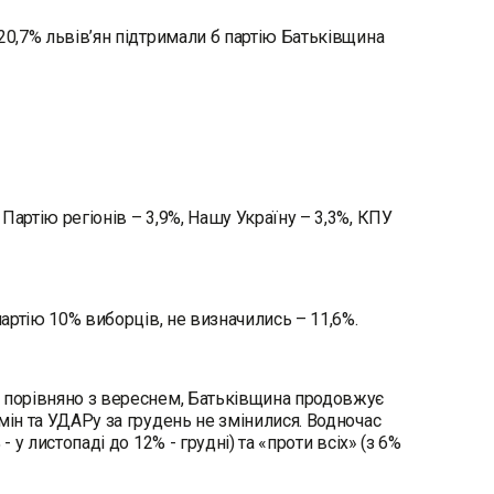
20,7% львів’ян підтримали б партію Батьківщина
Партію регіонів – 3,9%, Нашу Україну – 3,3%, КПУ
партію 10% виборців, не визначились – 11,6%.
и порівняно з вереснем, Батьківщина продовжує
мін та УДАРу за грудень не змінилися. Водночас
 у листопаді до 12% - грудні) та «проти всіх» (з 6%