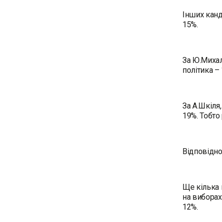
Інших канд
15%.
За Ю.Михал
політика –
За А.Шкіля
19%. Тобто
Відповідно
Ще кілька 
на виборах
12%.