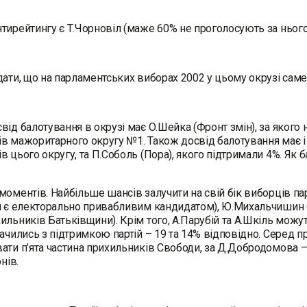
тирейтингу є Т.Чорновіл (маже 60% не проголосують за нього
дати, що на парламентських виборах 2002 у цьому окрузі сам
від балотування в окрузі має О.Шейка (Фронт змін), за якого
в мажоритарного округу №1. Також досвід балотування має і В
в цього округу, та П.Соболь (Пора), якого підтримали 4%. Як 
моментів. Найбільше шансів залучити на свій бік виборців па
н є електорально привабливим кандидатом), Ю.Михальчишин (
ильників Батьківщини). Крім того, А.Парубій та А.Шкіль можу
начились з підтримкою партій – 19 та 14% відповідно. Серед п
ати п’ята частина прихильників Свободи, за Д.Добродомова –
онів.