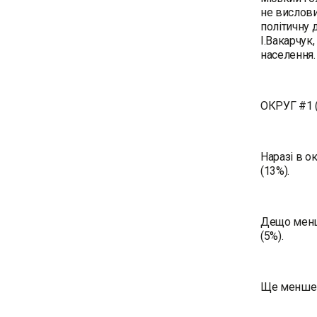
не вислови
політичну 
І.Вакарчук
населення.
ОКРУГ #1 (
Наразі в о
(13%).
Дещо менше
(5%).
Ще менше г