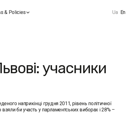
s & Policies
Ua
En
ьвові: учасники
деного наприкінці грудня 2011, рівень політичної
о взяли би участь у парламентських виборах і 28% –