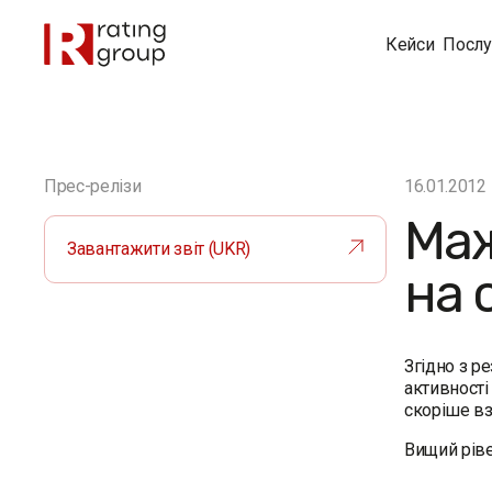
Кейси
Послу
Прес-релізи
16.01.2012
Маж
Завантажити звіт (UKR)
на 
Згідно з р
активності
скоріше взя
Вищий ріве