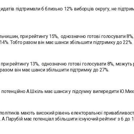
идатів підтримали б близько 12% виборців округу, не підтр
ьчишин, при рейтингу 15%, однозначно готові голосувати 8%
 14%. Тобто разом він має шанси збільшити підтримку до 22%.
, при рейтингу 13%, однозначно готові голосувати 8%, можуть
 разом він має шанси збільшити підтримку до 27%.
 потенційно А.Шкіль має шанси у підсумку випередити Ю.Миха
політиків мають високий рівень електоральної привабливост
. А.Парубій має потенціал збільшити існуючий рейтинг з 6 до 