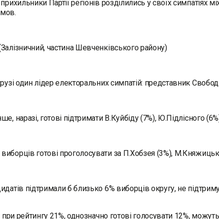
 прихильники Партії регіонів розділились у своїх симпатіях м
мов.
Залізничний, частина Шевченківського району)
крузі один лідер електоральних симпатій: представник Свободи
е, наразі, готові підтримати В.Куйбіду (7%), Ю.Підлісного (6%), 
иборців готові проголосувати за П.Хобзея (3%), М.Княжицького
идатів підтримали б близько 6% виборців округу, не підтри
н, при рейтингу 21%, однозначно готові голосувати 12%, можут