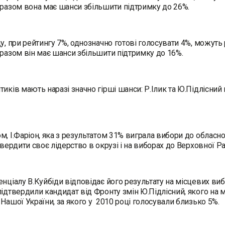
 разом вона має шанси збільшити підтримку до 26%.
ду, при рейтингу 7%, однозначно готові голосувати 4%, можуть
 разом він має шанси збільшити підтримку до 16%.
тиків мають наразі значно гірші шанси: Р.Ілик та Ю.Підлісний 
м, І.Фаріон, яка з результатом 31% виграла вибори до облас
дтвердити своє лідерство в окрузі і на виборах до Верховної Ра
енціалу В.Куйбіди відповідає його результату на місцевих виб
підтвердили кандидат від Фронту змін Ю.Підлісний, якого на 
 Нашої України, за якого у 2010 році голосували близько 5%.