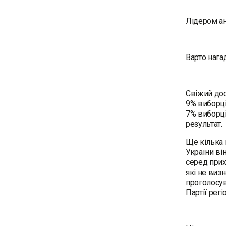
Лідером ан
Варто нага
Свіжий дос
9% виборці
7% виборці
результат.
Ще кілька 
України ві
серед прих
які не виз
проголосув
Партії регі