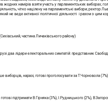
в жодних намірів взяти участь у парламентських виборах; го
діяльність, чітко націлену на парламентські вибори; ректор Ль
, який не веде активної політичної діяльності і разом з цим 
Сихівський, частина Личаківського району)
крузі два лідери електоральних симпатій: представник Своб
 виборців, наразі, готові проголосувати за Т.Чорновола (7%)
отові підтримати В.Гірняка (3%), І.Рудницького (2%), В.Загорс