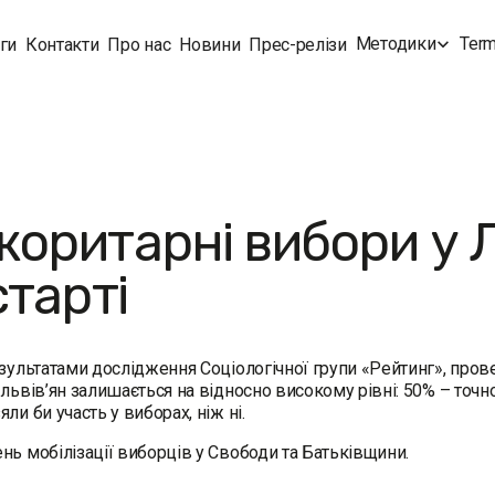
Методики
Term
ги
Контакти
Про нас
Новини
Прес-релізи
оритарні вибори у Л
старті
езультатами дослідження Соціологічної групи «Рейтинг», прове
 львів’ян залишається на відносно високому рівні: 50% – точн
ли би участь у виборах, ніж ні.
нь мобілізації виборців у Свободи та Батьківщини.