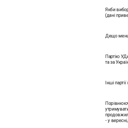
Якби вибор
(дані приве
Дещо менше
Партію УДА
та за Украї
Інші парті
Порівнюючи
утримувати
продовжилос
- у вересні