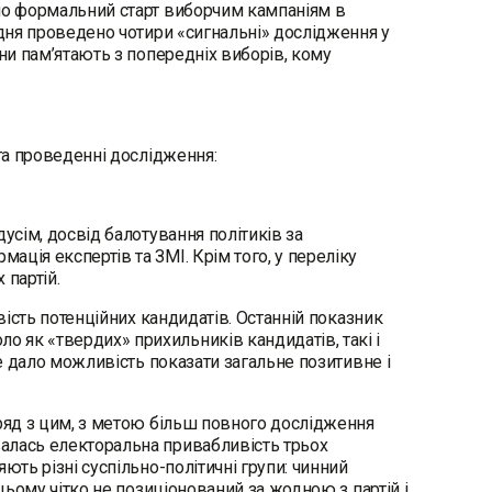
ало формальний старт виборчим кампаніям в
удня проведено чотири «сигнальні» дослідження у
яни пам’ятають з попередніх виборів, кому
 та проведенні дослідження:
сім, досвід балотування політиків за
ція експертів та ЗМІ. Крім того, у переліку
партій.
ість потенційних кандидатів. Останній показник
 як «твердих» прихильників кандидатів, такі і
це дало можливість показати загальне позитивне і
яд з цим, з метою більш повного дослідження
алась електоральна привабливість трьох
ють різні суспільно-політичні групи: чинний
цьому чітко не позиціонований за жодною з партій і