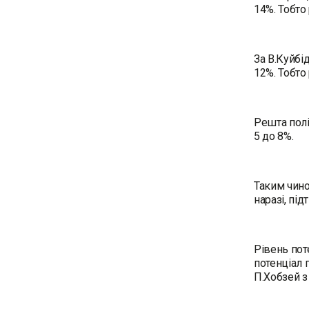
14%. Тобто
За В.Куйбі
12%. Тобто
Решта полі
5 до 8%.
Таким чино
наразі, пі
Рівень пот
потенціал 
П.Хобзей з