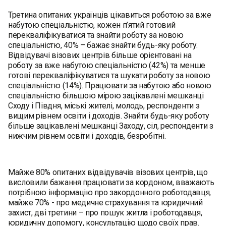
Третина опитаних українців цікавиться роботою за вже
набутою спеціальністю, кожен п’ятий готовий
перекваліфікуватися та знайти роботу за новою
спеціальністю, 40% – бажає знайти будь-яку роботу.
Відвідувачі візових центрів більше орієнтовані на
роботу за вже набутою спеціальністю (42%) та менше
готові перекваліфікуватися та шукати роботу за новою
спеціальністю (14%). Працювати за набутою або новою
спеціальністю більшою мірою зацікавлені мешканці
Сходу і Півдня, міські жителі, молодь, респонденти з
вищим рівнем освіти і доходів. Знайти будь-яку роботу
більше зацікавлені мешканці Заходу, сіл, респонденти з
нижчим рівнем освіти і доходів, безробітні.
Майже 80% опитаних відвідувачів візових центрів, що
висловили бажання працювати за кордоном, вважають
потрібною інформацію про закордонного роботодавця,
майже 70% - про медичне страхування та юридичний
захист, дві третини – про пошук житла і роботодавця,
юридичну допомогу, консультацію щодо своїх прав.