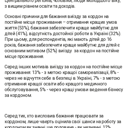
Центрального регіонів, чоловіки, люди молодшого віку,
з вищим рівнем освіти та доходів.
Основні причини для бажання виїзду за кордон на
постійне місце проживання – отримання кращих умов
життя (53%), бажання забезпечити краще майбутнє для
дітей (41%), відсутність достойної роботи в Україні (32%).
При цьому, для респондентів, які мають дітей до 16
років, бажання забезпечити краще майбутнє для дітей є
основним мотивом (52%) виїзду за кордон на постійне
місце проживання.
Серед інших мотивів виїзду за кордон на постійне місце
проживання: 13% - з метою кращої самореалізації, 8% -
через не відчуття себе в безпеці в Україні, 7% - з метою
отримання кращої освіти або кращого медичного
обслуговування, 5% - через кращі умови ведення бізнесу
за кордоном.
Серед тих, хто висловив бажання працювати за
кордоном, лише чверть оцінила свої шанси на роботу за
кордоном як значні, ще половина - як незначні, 12%