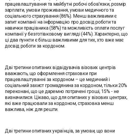
працевлаштування та майбутнi робочi обов'язки, розмiр
зарплати, умови проживання, умови медичного та
соцiального страхування (86%). Менш важливими є
запит компанiї на iнформацiю про досвiд роботи та
навички працiвника (58%) та можливість оплати послуг
компанiї у безготiвковому виглядi (44%). Характерно, що
ці два пункти є більш важливими для тих, хто вже має
досвід роботи за кордоном.
Дві третини опитаних відвідувачів візових центрів
вважають, що оформлення страховки при
працевлаштуванні за кордоном – це медичний і
соціальний захист громадянина за кордоном, тільки 20%
переконані, що це даремно потрачені гроші, 15% - не
визначилися. Цікаво, що для опитаних у візових центрах,
які вже працювали за кордоном, страховка менш
важлива, ніж для решти.
Дві третини опитаних українців, за умови, що вони