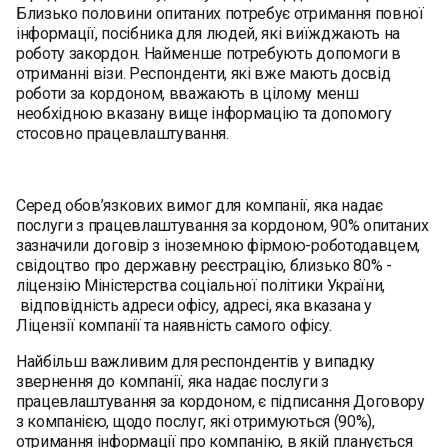
Близько половини опитаних потребує отримання повної
iнформацiї, посiбника для людей, якi виїжджають на
роботу закордон. Найменше потребують допомоги в
отриманнi візи. Респонденти, які вже мають досвід
роботи за кордоном, вважають в цілому менш
необхідною вказану вище інформацію та допомогу
стосовно працевлаштування.
Серед обов’язкових вимог для компанії, яка надає
послуги з працевлаштування за кордоном, 90% опитаних
зазначили договiр з iноземною фiрмою-роботодавцем,
свiдоцтво про державну реєстрацiю, близько 80% -
лiцензiю Мiнiстерства соцiальної полiтики України,
вiдповiднiсть адреси офiсу, адресi, яка вказана у
Лiцензiї компанiї та наявність самого офісу.
Найбільш важливим для респондентів у випадку
звернення до компанії, яка надає послуги з
працевлаштування за кордоном, є підписання Договору
з компанiєю, щодо послуг, якi отримуються (90%),
отримання iнформацiї про компанiю, в якiй планується