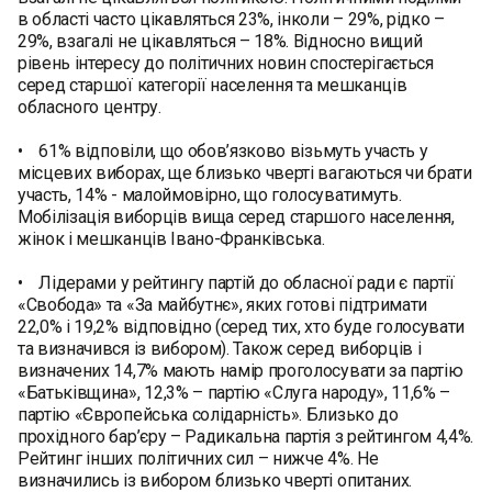
в області часто цікавляться 23%, інколи – 29%, рідко –
29%, взагалі не цікавляться – 18%. Відносно вищий
рівень інтересу до політичних новин спостерігається
серед старшої категорії населення та мешканців
обласного центру.
• 61% відповіли, що обов’язково візьмуть участь у
місцевих виборах, ще близько чверті вагаються чи брати
участь, 14% - малоймовірно, що голосуватимуть.
Мобілізація виборців вища серед старшого населення,
жінок і мешканців Івано-Франківська.
• Лідерами у рейтингу партій до обласної ради є партії
«Свобода» та «За майбутнє», яких готові підтримати
22,0% і 19,2% відповідно (серед тих, хто буде голосувати
та визначився із вибором). Також серед виборців і
визначених 14,7% мають намір проголосувати за партію
«Батьківщина», 12,3% – партію «Слуга народу», 11,6% –
партію «Європейська солідарність». Близько до
прохідного бар’єру – Радикальна партія з рейтингом 4,4%.
Рейтинг інших політичних сил – нижче 4%. Не
визначились із вибором близько чверті опитаних.