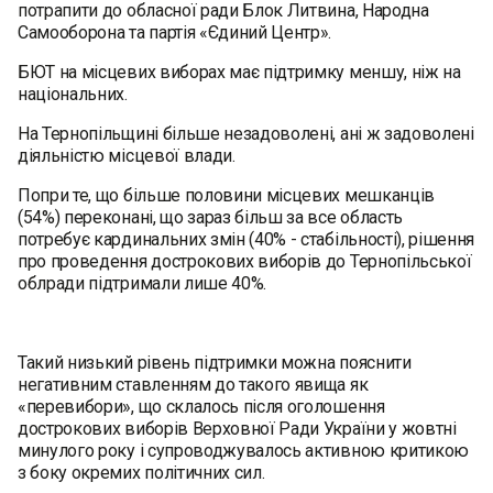
потрапити до обласної ради Блок Литвина, Народна
Самооборона та партія «Єдиний Центр».
БЮТ на місцевих виборах має підтримку меншу, ніж на
національних.
На Тернопільщині більше незадоволені, ані ж задоволені
діяльністю місцевої влади.
Попри те, що більше половини місцевих мешканців
(54%) переконані, що зараз більш за все область
потребує кардинальних змін (40% - стабільності), рішення
про проведення дострокових виборів до Тернопільської
облради підтримали лише 40%.
Такий низький рівень підтримки можна пояснити
негативним ставленням до такого явища як
«перевибори», що склалось після оголошення
дострокових виборів Верховної Ради України у жовтні
минулого року і супроводжувалось активною критикою
з боку окремих політичних сил.