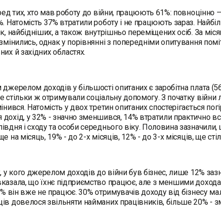
еред тих, хто мав роботу до війни, працюють 61%: повноцінно 
%. Натомість 37% втратили роботу і не працюють зараз. Найбі
ок, найбідніших, а також внутрішньо переміщених осіб. За мі
 змінились, однак у порівнянні з попередніми опитування пом
них й західних областях.
 джерелом доходів у більшості опитаних є заробітна плата (56%
е стільки ж отримували соціальну допомогу. З початку війни 
мінився. Натомість у двох третин опитаних спостерігається пог
дохід, у 32% - значно зменшився, 14% втратили практично вс
івдня і сходу та особи середнього віку. Половина зазначили, 
е на місяць, 19% - до 2-х місяців, 12% - до 3-х місяців, ще сті
х, у кого джерелом доходів до війни був бізнес, лише 12% заз
казала, що їхнє підприємство працює, але з меншими дохода
28% він вже не працює. 30% отримувачів доходу від бізнесу м
ів довелося звільняти найманих працівників, більше 20% - з