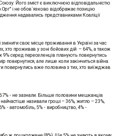
 Союзу. Його зміст є виключною відповідальністю
.Орг" і не обов`язково відображає позицію
слідження надавались представниками Коаліції
і змінити своє місце проживання в Україні за час
х, хто проживав у зоні бойових дій – 64%, а також
кож 9% серед переселенців планують повернутись
р повернутися, але лише коли закінчиться війна.
ти повернулись вже половина з тих, хто виїжджав
, 67% - не зазнали. Більше половини мешканців
ат найчастіше називали гроші – 36%, житло – 23%,
6% - автомобіль, 5% - виробництво, 4% -
, або ж пошкоджене (8%). Ще 5% не знають в якому