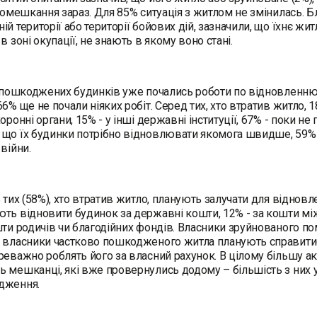
 помешкання зараз. Для 85% ситуація з житлом не змінилась. Б
ій території або території бойових дій, зазначили, що їхнє жи
в зоні окупації, не знають в якому воно стані.
і пошкоджених будинків уже почались роботи по відновленню:
66% ще не почали ніяких робіт. Серед тих, хто втратив житло
хоронні органи, 15% - у інші державні інституції, 67% - поки 
що їх будинки потрібно відновлювати якомога швидше, 59% -
 війни.
ь тих (58%), хто втратив житло, планують залучати для віднов
ть відновити будинок за державні кошти, 12% - за кошти між
шти родичів чи благодійних фондів. Власники зруйнованого п
 власники частково пошкодженого житла планують справитись
реважно роблять його за власний рахунок. В цілому більшу а
 мешканці, які вже провернулись додому – більшість з них у
дження.