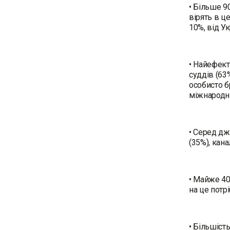
• Більше 9
вірять в ц
10%, від Ук
• Найефект
суддів (63
особисто б
міжнародни
• Серед дж
(35%), кан
• Майже 40
на це потр
• Більшіст