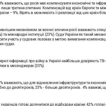
0% вважають, що росія має компенсувати економічні та інфрас
е лише третина опитаних. Компенсацій від країн Європи та мі
раїни – 9%. Вірять в можливість її реалізації від цих країн бі
ивнішим механізмом за воєнні злочини росії вважають спеціал
%) та міжнародні інституції (23%). Суди України як такий механ
рати участь у судових позовах з метою вимагання компенсації
х судах.
ерел інформації про війну в Україні найбільше довіряють ТВ
алам в месенджерах (33%).
% вважають, що для відновлення інфраструктури та економік
ібно до десяти років, 23% - більше десяти років. 4% вважає,
ь українців готові долучитися до відбудови країни: 42% готові