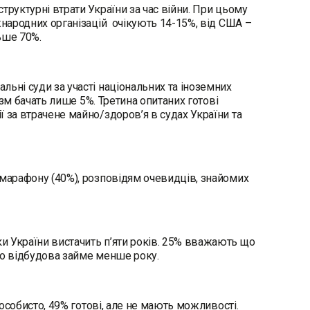
труктурні втрати України за час війни. При цьому
жнародних організацій очікують 14-15%, від США –
льше 70%.
ьні суди за участі національних та іноземних
ізм бачать лише 5%. Третина опитаних готові
 за втрачене майно/здоров’я в судах України та
-марафону (40%), розповідям очевидців, знайомих
и України вистачить п’яти років. 25% вважають що
 що відбудова займе менше року.
 особисто, 49% готові, але не мають можливості.