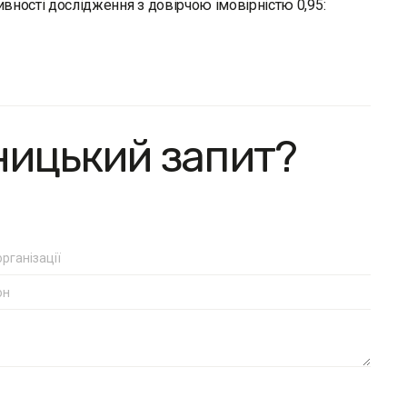
вності дослідження з довірчою імовірністю 0,95:
ницький запит?