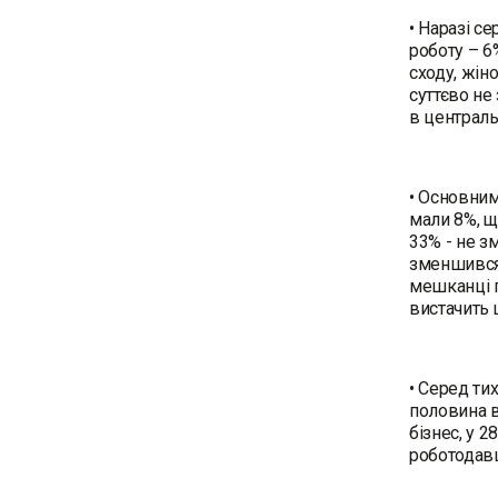
• Наразі с
роботу – 6
сходу, жін
суттєво не
в централь
• Основним
мали 8%, щ
33% - не з
зменшився 
мешканці п
вистачить щ
• Серед ти
половина в
бізнес, у 
роботодавц