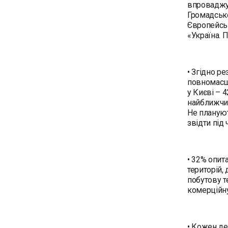
впроваджує
Громадсько
Європейсь
«Україна. П
• Згідно р
повномасшт
у Києві – 
найближчим
Не плануют
звідти під 
• 32% опит
територій,
побутову т
комерційну
• Кожен де