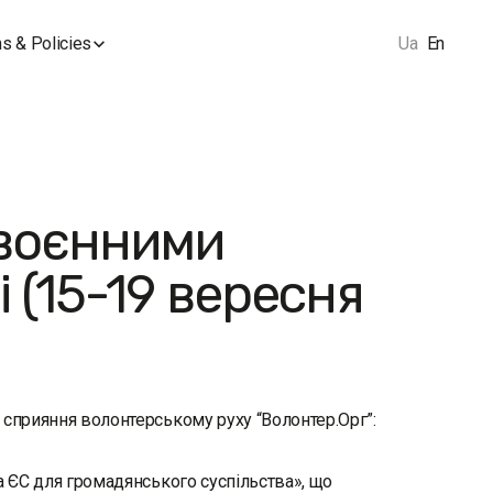
s & Policies
Ua
En
 воєнними
і (15-19 вересня
 сприяння волонтерському руху “Волонтер.Орг”:
а ЄС для громадянського суспільства», що