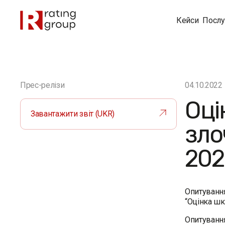
Кейси
Послу
Прес-релізи
04.10.2022
Оці
Завантажити звіт (UKR)
зло
202
Опитування
“Оцінка шк
Опитування