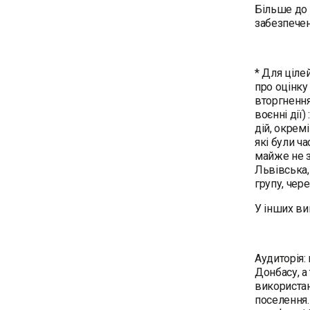
Більше до 
забезпечен
* Для ціле
про оцінку
вторгнення
воєнні дії
дій, окрем
які були ча
майже не з
Львівська,
групу, чер
У інших ви
Аудиторія:
Донбасу, а
використан
поселення.