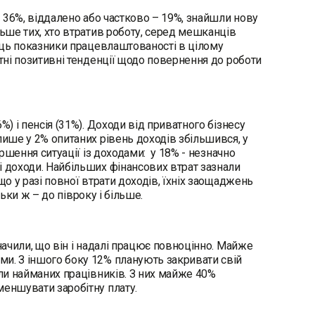
– 36%, віддалено або частково – 19%, знайшли нову
льше тих, хто втратив роботу, серед мешканців
сяць показники працевлаштованості в цілому
ітні позитивні тенденції щодо повернення до роботи
) і пенсія (31%). Доходи від приватного бізнесу
лише у 2% опитаних рівень доходів збільшився, у
іршення ситуації із доходами: у 18% - незначно
і доходи. Найбільших фінансових втрат зазнали
що у разі повної втрати доходів, їхніх заощаджень
льки ж – до півроку і більше.
начили, що він і надалі працює повноцінно. Майже
ми. З іншого боку 12% планують закривати свій
али найманих працівників. З них майже 40%
меншувати заробітну плату.