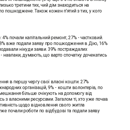
лизько третини тих, чий дім знаходиться на
тло пошкоджене. Також кожен п’ятий з тих, у кого
 4% почали капітальний ремонт, 27% - частковий.
, 18% вже подали заяву про пошкодження в Дію, 16%
не подавали нікуди заяви. 39% постраждалих
 навпаки, думають, що варто спочатку дочекатись
лення в першу чергу свої власні кошти. 27%
народних організацій, 9% - кошти волонтерів, по
омешкання більше очікують на допомогу від
 з власними ресурсами. Загалом ті, хто уже почав
ктивність щодо відновлення свого житла
же почали роботи по відбудові та подали заяву