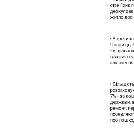
стані їхнє
деокупован
житло досі 
• У третин
Попри це, 
- у правоо
вважають, 
закінчення
• Більшіст
розраховую
7% - за ко
держави, а
ремонт, пе
проявляють
про пошко