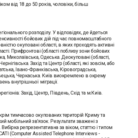
ом від 18 до 50 років, чоловіки, більш
гіонального розподілу. У відповідях, де йдеться
тенсивності бойових дій під час повномасштабного
овністю окуповані області, в яких проходять активні
бласті. Прифронтові (області поблизу зони бойових
ька, Миколаївська, Одеська. Деокуповані (області,
рнігівська. Захід та Центр (області, які зовсім, або
атська, Івано-Франківська, Кіровоградська,
івецька, Черкаська. Київ виокремлено в окрему
івень внутрішньої міграції.
гіонів: Захід, Центр, Південь, Схід та м.Київ.
х, крім тимчасово окупованих територій Криму та
кий мобільний зв'язок. Результати зважені з
Вибірка репрезентативна за віком, статтю і типом
ATI (Computer Assisted Telephone Interviews -