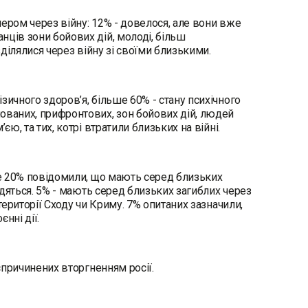
ером через війну: 12% - довелося, але вони вже
нців зони бойових дій, молоді, більш
зділялися через війну зі своїми близькими.
зичного здоров’я, більше 60% - стану психічного
ованих, прифронтових, зон бойових дій, людей
єю, та тих, котрі втратили близьких на війні.
йже 20% повідомили, що мають серед близьких
ходяться. 5% - мають серед близьких загиблих через
території Сходу чи Криму. 7% опитаних зазначили,
єнні дії.
 спричинених вторгненням росії.