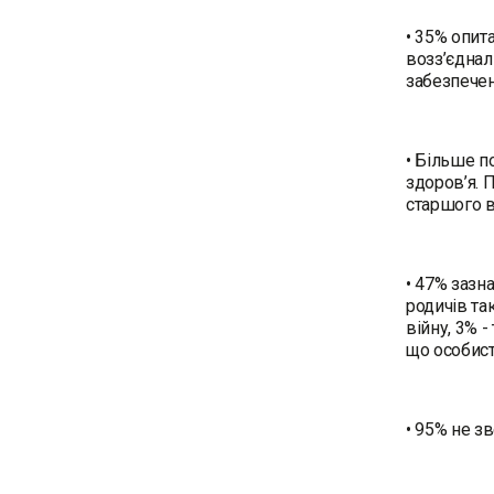
• 35% опит
возз’єднал
забезпечен
• Більше п
здоров’я. 
старшого в
• 47% зазн
родичів та
війну, 3% 
що особисто
• 95% не з