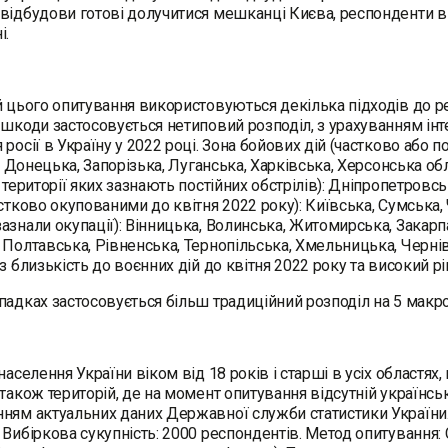
відбудови готові долучитися мешканці Києва, респонденти вік
і.
й цього опитування використовуються декілька підходів до ре
 шкоди застосовується нетиповий розподіл, з урахуванням ін
 росії в Україну у 2022 році. Зона бойових дій (частково або п
) : Донецька, Запорізька, Луганська, Харківська, Херсонська о
і території яких зазнають постійних обстрілів): Дніпропетровс
стково окупованими до квітня 2022 року): Київська, Сумська, Че
азнали окупації): Вінницька, Волинська, Житомирська, Закарп
 Полтавська, Рівненська, Тернопільська, Хмельницька, Черн
ез близькість до воєнних дій до квітня 2022 року та високий р
падках застосовується більш традиційний розподіл на 5 макроре
 населення України віком від 18 років і старші в усіх областя
 також територій, де на момент опитування відсутній українсь
ням актуальних даних Державної служби статистики України. 
 Вибіркова сукупність: 2000 респондентів. Метод опитування: C