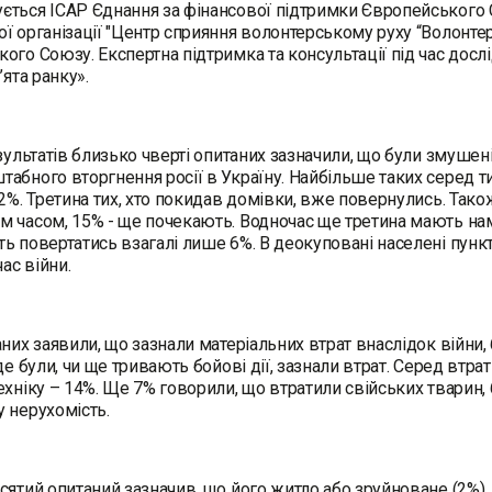
ться ІСАР Єднання за фінансової підтримки Європейського
ї організації "Центр сприяння волонтерському руху “Волонтер
кого Союзу. Експертна підтримка та консультації під час до
’ята ранку».
езультатів близько чверті опитаних зазначили, що були змушен
абного вторгнення росії в Україну. Найбільше таких серед ти
42%. Третина тих, хто покидав домівки, вже повернулись. Та
 часом, 15% - ще почекають. Водночас ще третина мають намі
ь повертатись взагалі лише 6%. В деокуповані населені пунк
час війни.
аних заявили, що зазнали матеріальних втрат внаслідок війни
 де були, чи ще тривають бойові дії, зазнали втрат. Серед втр
ехніку – 14%. Ще 7% говорили, що втратили свійських тварин, 
 нерухомість.
сятий опитаний зазначив, що його житло або зруйноване (2%)