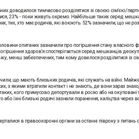
аних доводилося тимчасово розділятися зі своєю сім’єю/партн
ися, 23% - поки живуть окремо. Найбільше таких серед мешка
их, тих, хто має родичів, які воюють. 52% зазначили, що не ро
оловини опитаних зазначили про погіршення стану власного фі
Погіршення здоров’я спостерігається серед мешканців деокуп
іку, менш забезпечених, тим кому довелося розділитися із сім’
ачили, що мають близьких родичів, які служать на війні. Ма
ких, з якими втратили контакт і не знають, де вони зараз зна
- таких, кого примусово депортували в росію або на окуповані 
 або їхні близькі родичі зазнали поранення, каліцтва через во
верталися в правоохоронні органи за останні півроку з питань