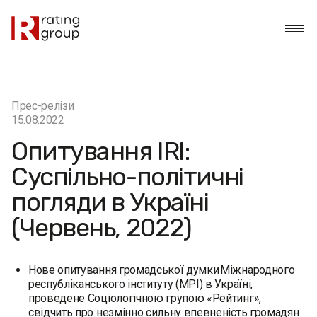
Прес-релізи
15.08.2022
Опитування IRI:
Суспільно-політичні
погляди в Україні
(Червень, 2022)
Нове опитування громадської думки
Міжнародного
республіканського інституту (МРІ)
в Україні,
проведене Соціологічною групою «Рейтинг»,
свідчить про незмінно сильну впевненість громадян