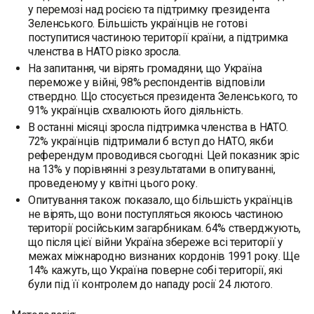
у перемозі над росією та підтримку президента
Зеленського. Більшість українців не готові
поступитися частиною території країни, а підтримка
членства в НАТО різко зросла.
На запитання, чи вірять громадяни, що Україна
переможе у війні, 98% респондентів відповіли
ствердно. Що стосується президента Зеленського, то
91% українців схвалюють його діяльність.
В останні місяці зросла підтримка членства в НАТО.
72% українців підтримали б вступ до НАТО, якби
референдум проводився сьогодні. Цей показник зріс
на 13% у порівнянні з результатами в опитуванні,
проведеному у квітні цього року.
Опитування також показало, що більшість українців
не вірять, що вони поступляться якоюсь частиною
території російським загарбникам. 64% стверджують,
що після цієї війни Україна збереже всі території у
межах міжнародно визнаних кордонів 1991 року. Ще
14% кажуть, що Україна поверне собі території, які
були під її контролем до нападу росії 24 лютого.