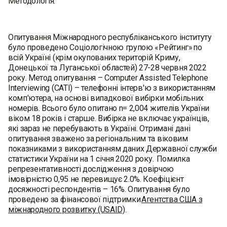
Методологія:
Опитування Міжнародного республіканського інституту
було проведено Соціологічною групою «Рейтинг» по
всій Україні (крім окупованих територій Криму,
Донецької та Луганської областей) 27-28 червня 2022
року. Метод опитування – Computer Assisted Telephone
Interviewing (CATI) – телефонні інтерв'ю з використанням
комп'ютера, на основі випадкової вибірки мобільних
номерів. Всього було опитано n= 2,004 жителів України
віком 18 років і старше. Вибірка не включає українців,
які зараз не перебувають в Україні. Отримані дані
опитування зважено за регіональним та віковим
показниками з використанням даних Державної служби
статистики України на 1 січня 2020 року. Помилка
репрезентативності дослідження з довірчою
імовірністю 0,95 не перевищує 2.0%. Коефіцієнт
досяжності респондентів – 16%. Опитування було
проведено за фінансової підтримки
Агентства США з
міжнародного розвитку (USAID)
.