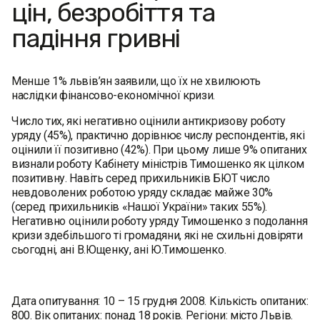
цін, безробіття та
падіння гривні
Менше 1% львів’ян заявили, що їх не хвилюють
наслідки фінансово-економічної кризи.
Число тих, які негативно оцінили антикризову роботу
уряду (45%), практично дорівнює числу респондентів, які
оцінили її позитивно (42%). При цьому лише 9% опитаних
визнали роботу Кабінету міністрів Тимошенко як цілком
позитивну. Навіть серед прихильників БЮТ число
невдоволених роботою уряду складає майже 30%
(серед прихильників «Нашої України» таких 55%).
Негативно оцінили роботу уряду Тимошенко з подолання
кризи здебільшого ті громадяни, які не схильні довіряти
сьогодні, ані В.Ющенку, ані Ю.Тимошенко.
Дата опитування: 10 – 15 грудня 2008. Кількість опитаних:
800. Вік опитаних: понад 18 років. Регіони: місто Львів.