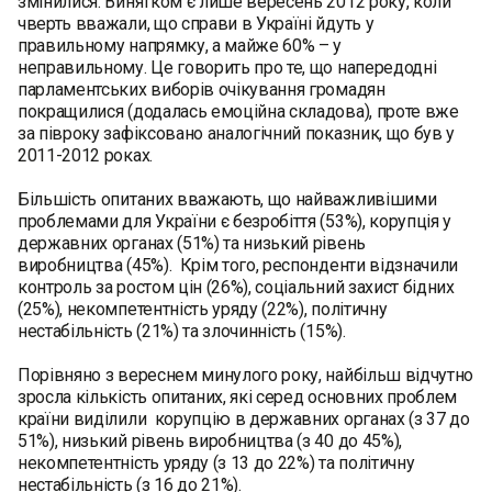
змінилися. Винятком є лише вересень 2012 року, коли
чверть вважали, що справи в Україні йдуть у
правильному напрямку, а майже 60% – у
неправильному. Це говорить про те, що напередодні
парламентських виборів очікування громадян
покращилися (додалась емоційна складова), проте вже
за півроку зафіксовано аналогічний показник, що був у
2011-2012 роках.
Більшість опитаних вважають, що найважливішими
проблемами для України є безробіття (53%), корупція у
державних органах (51%) та низький рівень
виробництва (45%). Крім того, респонденти відзначили
контроль за ростом цін (26%), соціальний захист бідних
(25%), некомпетентність уряду (22%), політичну
нестабільність (21%) та злочинність (15%).
Порівняно з вереснем минулого року, найбільш відчутно
зросла кількість опитаних, які серед основних проблем
країни виділили корупцію в державних органах (з 37 до
51%), низький рівень виробництва (з 40 до 45%),
некомпетентність уряду (з 13 до 22%) та політичну
нестабільність (з 16 до 21%).