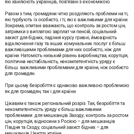
які хвилюють українців, пов'язані з економікою.
Разом з тим, громадяни чітко розділяють проблеми на ті,
які турбують їх особисто, і ті, які є важливими для країни.
Зокрема, опитані вважають, що контроль за ростом цін,
затримки з виплатою зарплат чи пенсій, соціальний
захист для бідних, падіння курсу гривні, ймовірність
відключення газу та інших комунальних послуг є більш
важливішими проблемами для них особисто, ніж для
країни. Натомість низький рівень виробництва, корупція,
політична нестабільність, некомпетентність уряду є
більш важливими проблемами для країни, ніж особисто
для громадян.
При цьому безробіття є однаково важливою проблемою
як для громадян, так і для країни.
Цікавим є також регіональний розріз. Так, безробіття та
некомпетентність уряду є більш важливими
проблемами для мешканців Заходу; контроль за ростом
цін, корупція, відносини з Росією – для мешканців
Півдня та Сходу; соціальний захист бідних – для
мешканців Центру країни.