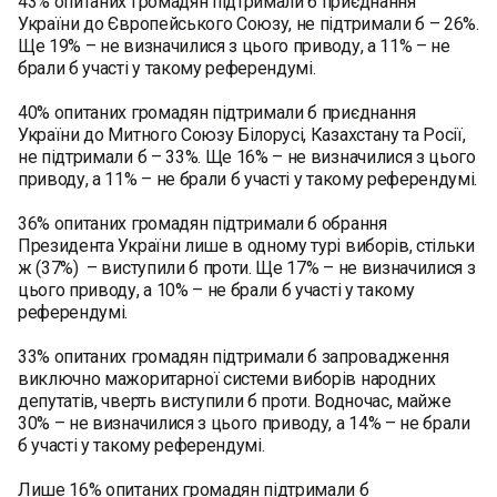
43% опитаних громадян підтримали б приєднання
України до Європейського Союзу, не підтримали б – 26%.
Ще 19% – не визначилися з цього приводу, а 11% – не
брали б участі у такому референдумі.
40% опитаних громадян підтримали б приєднання
України до Митного Союзу Білорусі, Казахстану та Росії,
не підтримали б – 33%. Ще 16% – не визначилися з цього
приводу, а 11% – не брали б участі у такому референдумі.
36% опитаних громадян підтримали б обрання
Президента України лише в одному турі виборів, стільки
ж (37%) – виступили б проти. Ще 17% – не визначилися з
цього приводу, а 10% – не брали б участі у такому
референдумі.
33% опитаних громадян підтримали б запровадження
виключно мажоритарної системи виборів народних
депутатів, чверть виступили б проти. Водночас, майже
30% – не визначилися з цього приводу, а 14% – не брали
б участі у такому референдумі.
Лише 16% опитаних громадян підтримали б