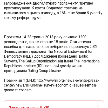
запровадження двопалатного парламенту, третина
проголосували б проти. Водночас, третина не
визначилися з цього приводу, а 16% – не брали б участі у
такому референдумі.
Протягом 14-28 травня 2013 року опитано 1200
респондентів, віком старше 18 років. Статистична
похибка для національної вибірки не перевищує 2,8%.
Фінансування здійснено The National Endowment for
Democracy (NED), дослідження проведено Baltic
Surveys/The Gallup Organization від імені The International
Republican Institute (IRI), польові дослідження
проводилися Rating Group Ukraine.
Повний звіт (ENG): http://www.iri.org/news-events-press-
center/news/iri-ukraine-survey-economic-issues-remain-
greatest-concern
Завантажити звіт (UKR)