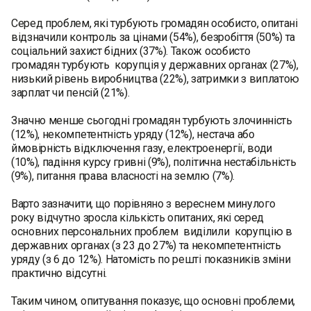
Серед проблем, які турбують громадян особисто, опитані
відзначили контроль за цінами (54%), безробіття (50%) та
соціальний захист бідних (37%). Також особисто
громадян турбують корупція у державних органах (27%),
низький рівень виробництва (22%), затримки з виплатою
зарплат чи пенсій (21%).
Значно менше сьогодні громадян турбують злочинність
(12%), некомпетентність уряду (12%), нестача або
ймовірність відключення газу, електроенергії, води
(10%), падіння курсу гривні (9%), політична нестабільність
(9%), питання права власності на землю (7%).
Варто зазначити, що порівняно з вереснем минулого
року відчутно зросла кількість опитаних, які серед
основних персональних проблем виділили корупцію в
державних органах (з 23 до 27%) та некомпетентність
уряду (з 6 до 12%). Натомість по решті показників зміни
практично відсутні.
Таким чином, опитування показує, що основні проблеми,