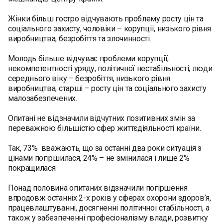
Жінки більш гостро відчувають проблему росту цін та
соціального захисту, чоловіки – корупції, низького рівня
виробництва, безробіття та злочинності.
Молодь більше відчуває проблеми корупції,
некомпетентності уряду, політичної нестабільності; люди
середнього віку – безробіття, низького рівня
виробництва; старші – росту цін та соціального захисту
малозабезпечених.
Опитані не відзначили відчутних позитивних змін за
переважною більшістю сфер життєдіяльності країни.
Так, 73% вважають, що за останні два роки ситуація з
цінами погіршилася, 24% – не змінилася і лише 2%
покращилася.
Понад половина опитаних відзначили погіршення
впродовж останніх 2-х років у сферах охорони здоров’я,
працевлаштуванні, досягненні політичної стабільності, а
також у забезпеченні професіоналізму влади, розвитку