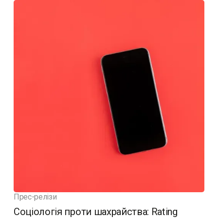
Прес-релізи
Соціологія проти шахрайства: Rating