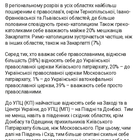
В регіональному розрізі в усіх областях найбільш
поширеним є православ’я, окрім Тернопільської, Івано-
Франківської та Львівської областей, де більше
половини сповідують греко-католицизм. Також греко-
католиками себе вважають майже 20% мешканців
Закарпаття. Римо-католицизм зустрічається частіше, ніж
в інших областях, також на Закарпатті (7%).
Серед тих, хто вважає себе православними, відносна
більшість (38%) відносять себе до Української
православної церкви Київського патріархату, 20% – до
Української православної церкви Московського
патріархату, 1% – до Української автокефальної
православної церкви, 39% – вважають себе просто
православними.
До УПЦ (КП) найчастіше відносять себе на Заході та в
Центрі України, до УПЦ (МП) – на Півдні та Донбасі. Тим
не менш, навіть в південних і східних областях, крім
Донбасу та Одещини, прихильників Київського
Патріархату більше, ніж Московського. При цьому, чим
далі на Південь і Схід, тим більше опитані схильні себе