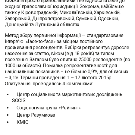
вважати просто православними і не відносити себе до
жодної православної юрисдикції. Зокрема, найбільше
таких у Кіровоградській, Миколаївській, Харківській,
Запорізькій, Дніпропетровській, Сумській, Одеській,
Донецькій та Луганській областях.
Метод збору первинної інформації — стандартизоване
інтерв’ю «face-to-face» за місцем постійного
проживання респондентів. Вибірка репрезентує доросле
населення за статтю, віком (від 18 років) та типом
поселення. Загалом було опитано 25000 респондентів (по
1000 на область). Помилка репрезентативності: для
національних показників – не більше 0,9%, для обласних
– 3,1%. Терміни проведення: 1 – 17 лютого 2015р.
Опитування проводилось 4 компаніями:
Центр соціальних та маркетингових досліджень
SOCIS
Соціологічна група «Рейтинг»
Центр Разумкова
КМІС