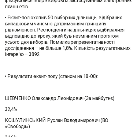
фіксувалися інтерв’юером із застосуванням електронних
планшетів.
• Екзит-пол охопив 50 виборчих дільниць, відібраних
випадковим чином із дотриманням принципу
рівномірності. Респонденти на дільницях відбиралися
відповідно до кроку, який був незмінним протягом
усього дня виборів. Помилка репрезентативності
дослідження – не більше 1,8%. Кількість результативних
інтерв'ю – 3892.
• Результати екзит-полу (станом на 18-00):
ШЕВЧЕНКО Олександр Леонідович (За майбутнє)
32,4%
КОШУЛИНСЬКИЙ Руслан Володимирович (ВО
«Свобода»)