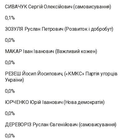
СИВАЧУК Сергій Олексійович (самовисування)
0,1%
ЗОЗУЛЯ Руслан Петрович (Розвиток і добробут)
0,0%
МАКАР Іван Іванович (Важливий кожен)
0,0%
РЕЗЕШ Йосип Йосипович, («КМКС» Партія угорців
України)
0,0%
ЮРЧЕНКО Юрій Іванович (Нова демократія)
0,0%
ДЕРЕВОРІЗ Руслан Євгенійович (самовисування)
0,0%