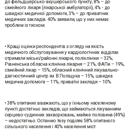
до фельдшерсько-акушерського пункту, 8% – до
сімейного лікаря (лікарської амбулаторії), 4% - до
швидкої медичної допомоги, 3% – до приватних
медичних закладів. 40% заявили, що у них немає
проблем із тиском.
• Кращі оцінки респондентів з огляду на якість
медичного обслуговування у кардіологічних відділах
отримали мiські/районні лiкарні, поліклініки – 32%;
Рівненська обласна клiнiчна лiкарня – 21%, ФАПи – 19%,
сімейний лікар – 15%, обласний клінічний лікувально-
діагностичний центр ім. В.Поліщука – 15%, швидка
медична допомога – 11%, приватні заклади – 10%.
• 38% опитаних вважають, що у їхньому населеному
пункті достатньо закладів, що займаються лікуванням
серцево-судинних захворювань, майже половина (49%)
– недостатньо. Останню тезу поділяє 58% опитаного
сільського населення і 40% населення міст.