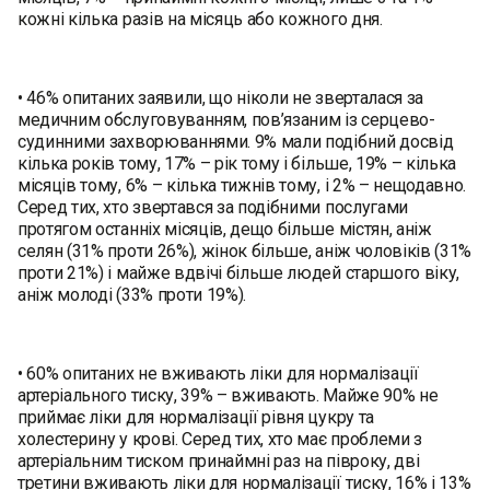
кожні кілька разів на місяць або кожного дня.
• 46% опитаних заявили, що ніколи не зверталася за
медичним обслуговуванням, пов’язаним із серцево-
судинними захворюваннями. 9% мали подібний досвід
кілька років тому, 17% – рік тому і більше, 19% – кілька
місяців тому, 6% – кілька тижнів тому, і 2% – нещодавно.
Серед тих, хто звертався за подібними послугами
протягом останніх місяців, дещо більше містян, аніж
селян (31% проти 26%), жінок більше, аніж чоловіків (31%
проти 21%) і майже вдвічі більше людей старшого віку,
аніж молоді (33% проти 19%).
• 60% опитаних не вживають ліки для нормалізації
артеріального тиску, 39% – вживають. Майже 90% не
приймає ліки для нормалізації рівня цукру та
холестерину у крові. Серед тих, хто має проблеми з
артеріальним тиском принаймні раз на півроку, дві
третини вживають ліки для нормалізації тиску, 16% і 13%