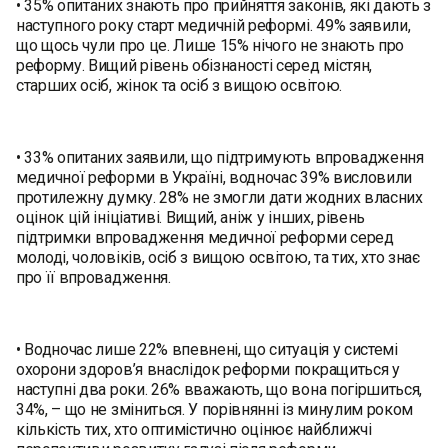
• 35% опитаних знають про прийняття законів, які дають з
наступного року старт медичній реформі. 49% заявили,
що щось чули про це. Лише 15% нічого не знають про
реформу. Вищий рівень обізнаності серед містян,
старших осіб, жінок та осіб з вищою освітою.
• 33% опитаних заявили, що підтримують впровадження
медичної реформи в Україні, водночас 39% висловили
протилежну думку. 28% не змогли дати жодних власних
оцінок цій ініціативі. Вищий, аніж у інших, рівень
підтримки впровадження медичної реформи серед
молоді, чоловіків, осіб з вищою освітою, та тих, хто знає
про її впровадження.
• Водночас лише 22% впевнені, що ситуація у системі
охорони здоров’я внаслідок реформи покращиться у
наступні два роки. 26% вважають, що вона погіршиться,
34%, – що не зміниться. У порівнянні із минулим роком
кількість тих, хто оптимістично оцінює найближчі