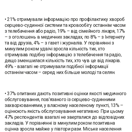
• 21% отримували інформацію про профілактику хвороб
серцево-судинної системи та кровообігу останнім часом
з телебачення або радіо, 19% – від сімейного лікаря, 17%
– з оголошень в медичних закладах, по 8% – з Інтернету
та від друзів, 4% – з газет і журналів. У порівнянні з
минулим роком удвічі зросла кількість тих, хто
отримував подібну інформацію з телебачення та радіо,
дещо зменшилася кількість тих, хто чув це від лікарів.
49% - взагалі не отримували подібної інформації
останнім часом – серед них більше молоді та селян.
• 37% опитаних дають позитивні оцінки якості медичного
обслуговування, пов’язаного із серцево-судинними
захворюваннями, у власному населеному пункті, 13% –
оцінюють якість обслуговування негативно. При цьому
47% респондентів взагалі не зверталися до відповідних
закладів. У порівнянні із минулим роком позитивна
оцінка зросла майже у півтори рази. Міське населення