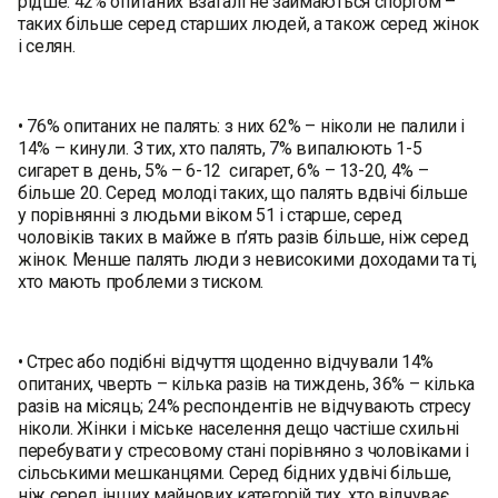
рідше. 42% опитаних взагалі не займаються спортом –
таких більше серед старших людей, а також серед жінок
і селян.
• 76% опитаних не палять: з них 62% – ніколи не палили і
14% – кинули. З тих, хто палять, 7% випалюють 1-5
сигарет в день, 5% – 6-12 сигарет, 6% – 13-20, 4% –
більше 20. Серед молоді таких, що палять вдвічі більше
у порівнянні з людьми віком 51 і старше, серед
чоловіків таких в майже в п’ять разів більше, ніж серед
жінок. Менше палять люди з невисокими доходами та ті,
хто мають проблеми з тиском.
• Стрес або подібні відчуття щоденно відчували 14%
опитаних, чверть – кілька разів на тиждень, 36% – кілька
разів на місяць; 24% респондентів не відчувають стресу
ніколи. Жінки і міське населення дещо частіше схильні
перебувати у стресовому стані порівняно з чоловіками і
сільськими мешканцями. Серед бідних удвічі більше,
ніж серед інших майнових категорій тих, хто відчуває