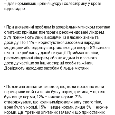
– для нормалізації рівня цукру і холестерину у крові
відповідно.
• При виявленні проблем із артеріальним тиском третина
опитаних приймає препарати, рекомендовані лікарем,
27% приймають ліки, виходячи із власних знань та
досвіду. По 11% – користуються засобами народної
медицини або відразу звертаються до лікаря. 8% взагалі
нічого не роблять у даній ситуації. Приймають ліки,
рекомендовані лікарем, або виходячи із власного
досвіду частіше за інших старші особи та жінки.
Довіряють народних засобам більше містяни.
• Половина опитаних заявила, що, коли востаннє вони
перевіряли свій тиск, він був у нормі, третина, – що він
був вище норми, 12% – нижче норми. 71%
стверджували, що коли вимірювали вагу свого тіла,
вона була у нормі, 15% – вище норми, лише 5% – нижче
норми. Дві третини опитаних заявили, що при останніх