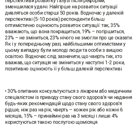
перспективи розвитку галузі після реформи,
зменшилася удвічі. Найгірше на розвиток ситуації
дивляться особи старші 50 років. Водночас у далекій
перспективі (5-10 років) респонденти більш
оптимістично оцінюють розвиток ситуації: так, 35%
вважають, що вона покращиться, 19% – погіршиться,
23% – не зміниться, 23% нічого не змогли про це сказати.
Як і у попередньому разі, найбільшими оптимістами у
цьому випадку були молоді люди та особи з вищою
освітою. Водночас слід зазначити, що чверть тих, хто
вважав, що ситуація не зміниться у наступні 1-2 роки,
позитивно оцінюють її у більш далекій перспективі.
• 30% опитаних консультуються з лікарем або медичним
спеціалістом із приводу стану свого здоров'я чи надання
будь-яких рекомендацій щодо стану свого здоров'я
рідше, ніж раз на рік, чверть – кожен рік або кожні 6
місяців, 15% – принаймні раз на 3 місяці і лише 4%
користуються такою послугою щомісяця.