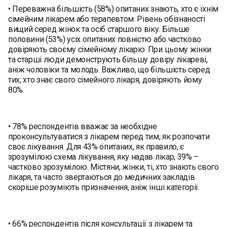
• Переважна більшість (58%) опитаних знають, хто є їхнім
сімейним лікарем або терапевтом. Рівень обізнаності
вищий серед жінок та осіб старшого віку. Більше
половини (53%) усіх опитаних повністю або частково
довіряють своєму сімейному лікарю. При цьому жінки
та старші люди демонструють більшу довіру лікареві,
аніж чоловіки та молодь. Важливо, що більшість серед
тих, хто знає свого сімейного лікаря, довіряють йому
80%.
• 78% респондентів вважає за необхідне
проконсультуватися з лікарем перед тим, як розпочати
своє лікування. Для 43% опитаних, як правило, є
зрозумілою схема лікування, яку надав лікар, 39% –
частково зрозумілою. Містяни, жінки, ті, хто знають свого
лікаря, та часто звертаються до медичних закладів
скоріше розуміють призначення, аніж інші категорії.
• 66% респондентів після консультації з лікарем та