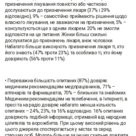
призначення лікування повністю або частково
дослухаються до призначення лікаря (37% і 29%
відповідно), 9% – самостійно приймають рішення щодо
власного лікування, не зважаючи на призначення, 5% –
консультуються ще з одним лікарем. 20% не змогли
відповісти на це питання. Жінки більш схильні
дослухатися до призначень лікаря, аніж чоловіки.
Набагато більше виконують призначення лікаря ті, хто
його знають (47% проти 23%), та особливо ті, хто йому
довіряють (56% проти 11%).
• Переважна більшість опитаних (87%) довіряє
медичним рекомендаціям медпрацівників, 71% –
аптекарів та фармацевтів, 70% – близьких та знайомих.
Медичним рекомендаціям на телебаченні, в Інтернеті, в
пресі та на радіо довіряє набагато менша кількість
опитаних – 24%, 23%, та 16% відповідно. 16% опитаних
довіряють подібній інформації, отриманій від народних
цілителів та ворожбитів. При цьому високий рівень до
цього джерела спостерігається у містах та серед
старших осіб. Молодь більше за інших схильна довіряти