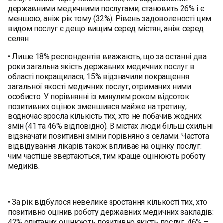
державними медичними послугами, становить 26% і є
меншою, аніж рік тому (32%). Рівень задоволеності цим
видом послуг є дещо вищим серед містян, аніж серед
селян.
• Лише 18% респондентів вважають, що за останні два
роки загальна якість державних медичних послуг в
області покращилася; 15% відзначили покращення
загальної якості медичних послуг, отриманих ними
особисто. У порівнянні із минулим роком відсоток
позитивних оцінок зменшився майже на третину,
водночас зросла кількість тих, хто не побачив жодних
змін (41 та 46% відповідно). В містах люди більш схильні
відзначати позитивні зміни порівняно з селами. Частота
відвідування лікарів також впливає на оцінку послуг:
чим частіше звертаються, тим краще оцінюють роботу
медиків.
• За рік відбулося невелике зростання кількості тих, хто
позитивно оцінив роботу державних медичних закладів:
42% опитаних оцінюють позитивно якість послуг, 46% –