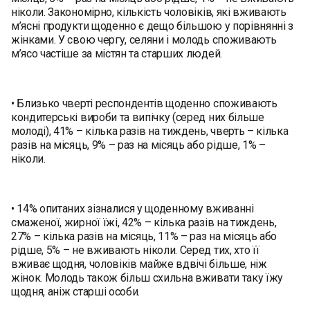
ніколи. Закономірно, кількість чоловіків, які вживають
м’ясні продукти щоденно є дещо більшою у порівнянні з
жінками. У свою чергу, селяни і молодь споживають
м’ясо частіше за містян та старших людей.
• Близько чверті респондентів щоденно споживають
кондитерські вироби та випічку (серед них більше
молоді), 41% – кілька разів на тиждень, чверть – кілька
разів на місяць, 9% – раз на місяць або рідше, 1% –
ніколи.
• 14% опитаних зізналися у щоденному вживанні
смаженої, жирної їжі, 42% – кілька разів на тиждень,
27% – кілька разів на місяць, 11% – раз на місяць або
рідше, 5% – не вживають ніколи. Серед тих, хто її
вживає щодня, чоловіків майже вдвічі більше, ніж
жінок. Молодь також більш схильна вживати таку їжу
щодня, аніж старші особи.