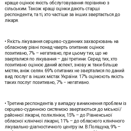
краще оцінює якість обслуговування порівняно з
сільським. Також кращі оцінки дають старші
респонденти, та ті, хто частіше за інших звертається до
лікаря.
• Якість лікування серцево-судинних захворювань на
обласному рівні понад чверть опитаних оцінює
позитивно, 7% – негативно; при цьому тих, що не
зверталися по лікування – дві третини. Серед тих, хто
позитивно оцінює даний аспект, знову ж таки більше
містян, аніж селян. 69% опитаних не зверталися по даний
вид послуг в інших містах України. 17% оцінюють якість
таких послуг позитивно, 7% − негативно.
• Третина респондентів у випадку виникнення проблем із
серцево-судинною системою звертаються до мiської/
районної лiкарні, поліклініки, 15% – до Рівненської
обласної клiнiчної лiкарні, 11% – до обласного клінічного
лікувально-діагностичного центру ім. В.Поліщука, 9% –