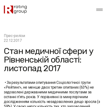
Прес-релізи
22.12.2017
Стан медичної сфери у
Рівненській області:
листопад 2017
• За результатами опитування Соціологічної групи
«Рейтинг», не менше двох третин опитаних (63%) не
задоволені державними медичними послугами за
останні п’ять років. У порівнянні із минулорічним
дослідженням кількість незадоволених дещо зросла (з
59%). У свою чергу кількість тих, хто задоволений