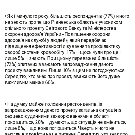
• Як і минулого року, більшість респондентів (77%) нічого
не знають про те, що Рівненська область є учасником
спільного проекту Світового Банку та Міністерства
охорони здоров’я України «Поліпшення охорони
здоров’я на службі у людей», який передбачає
підвищення ефективності лікування та профілактику
хвороб системи кровообігу. 17% – щось чули про це і
лише 5% – знають. При цьому переважна більшість
(72%) опитаних вважають запровадження даного
проекту важливим. Лише 10% з цим не погоджуються.
Серед тих, хто знає про проект, вважають його дуже
важливим майже 60%.
• На думку майже половини респондентів, із
запровадженням даного проекту загальна ситуація із
серцево-судинними захворюваннями в області
покращиться, 20% – думають, що ситуація не зміниться,
лише 8%, – що вона погіршиться. Чверть нічого не
змогли відповісти на це питання. Серед тих, хто знає про