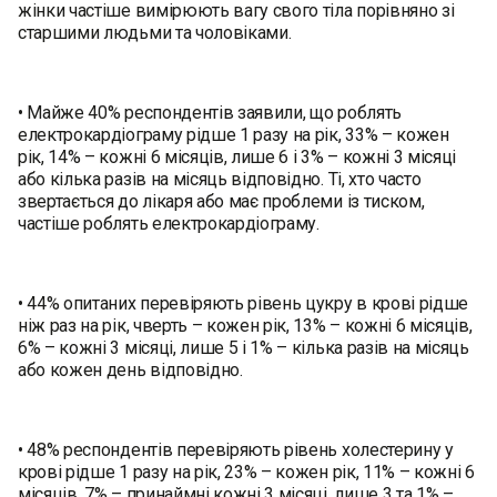
жінки частіше вимірюють вагу свого тіла порівняно зі
старшими людьми та чоловіками.
• Майже 40% респондентів заявили, що роблять
електрокардіограму рідше 1 разу на рік, 33% – кожен
рік, 14% – кожні 6 місяців, лише 6 і 3% – кожні 3 місяці
або кілька разів на місяць відповідно. Ті, хто часто
звертається до лікаря або має проблеми із тиском,
частіше роблять електрокардіограму.
• 44% опитаних перевіряють рівень цукру в крові рідше
ніж раз на рік, чверть – кожен рік, 13% – кожні 6 місяців,
6% – кожні 3 місяці, лише 5 і 1% – кілька разів на місяць
або кожен день відповідно.
• 48% респондентів перевіряють рівень холестерину у
крові рідше 1 разу на рік, 23% – кожен рік, 11% – кожні 6
місяців, 7% – принаймні кожні 3 місяці, лише 3 та 1% –