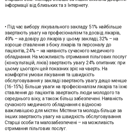
інформації від близьких та з Інтернету.
• Під час вибору лікувального закладу 51% найбільше
звертають увагу на професіоналізм та досвід лікарів,
49% – на довіру до лікарів у цьому закладі, 32% – на
хороше ставлення з боку лікарів та персоналу до
пацієнтів, 24% – на наявність сучасного медичного
обладнання. На можливість отримання пільгових послуг
(консультацій, ліків) звертають увагу 24% опитаних: при
цьому цьогоріч цей показних зріс на чверть. На
комфортні умови лікування та швидкість
обслуговування у закладі звертають увагу дещо менше
(16-15%). Більше уваги на професіоналізм лікарів та їхнє
ставлення до пацієнтів звертають люди молодого та
середнього віку, а також більш забезпечені. Наявність
сучасного медичного обладнання є відносно
важливішою для містян. Містяни та молодь більше за
інших звертають увагу на швидкість обслуговування.
Старші особи та малозабезпечені – на можливість
отримання пільгових послуг.