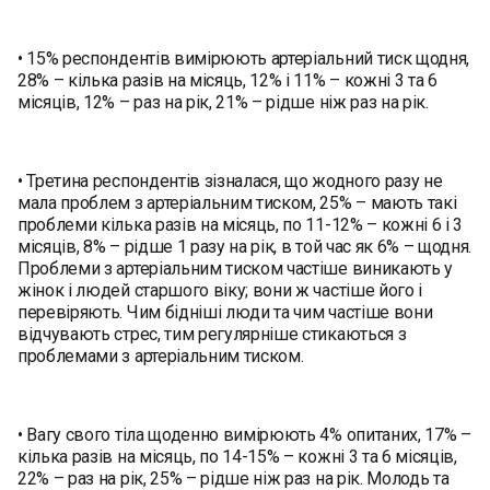
• 15% респондентів вимірюють артеріальний тиск щодня,
28% – кілька разів на місяць, 12% і 11% – кожні 3 та 6
місяців, 12% – раз на рік, 21% – рідше ніж раз на рік.
• Третина респондентів зізналася, що жодного разу не
мала проблем з артеріальним тиском, 25% – мають такі
проблеми кілька разів на місяць, по 11-12% – кожні 6 і 3
місяців, 8% – рідше 1 разу на рік, в той час як 6% – щодня.
Проблеми з артеріальним тиском частіше виникають у
жінок і людей старшого віку; вони ж частіше його і
перевіряють. Чим бідніші люди та чим частіше вони
відчувають стрес, тим регулярніше стикаються з
проблемами з артеріальним тиском.
• Вагу свого тіла щоденно вимірюють 4% опитаних, 17% –
кілька разів на місяць, по 14-15% – кожні 3 та 6 місяців,
22% – раз на рік, 25% – рідше ніж раз на рік. Молодь та