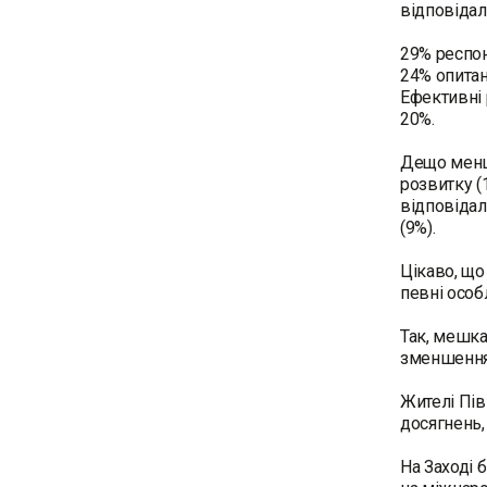
відповідал
29% респон
24% опитан
Ефективні 
20%.
Дещо менше
розвитку (
відповідал
(9%).
Цікаво, що
певні особл
Так, мешка
зменшення 
Жителі Пів
досягнень,
На Заході 