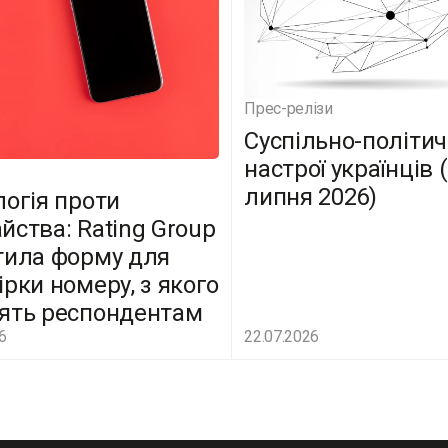
Прес-релізи
Суспільно-політич
настрої українців 
липня 2026)
логія проти
йства: Rating Group
тила форму для
ірки номеру, з якого
ять респондентам
6
22.07.2026