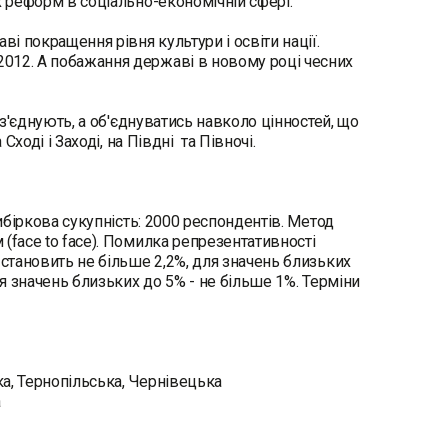
х реформ в соціально-економічній сфері.
і покращення рівня культури і освіти нації.
012. А побажання державі в новому році чесних
з'єднують, а об'єднуватись навколо цінностей, що
ході і Заході, на Півдні та Півночі.
ибіркова сукупність: 2000 респондентів. Метод
(face to face). Помилка репрезентативності
 становить не більше 2,2%, для значень близьких
ля значень близьких до 5% - не більше 1%. Терміни
ка, Тернопільська, Чернівецька
а