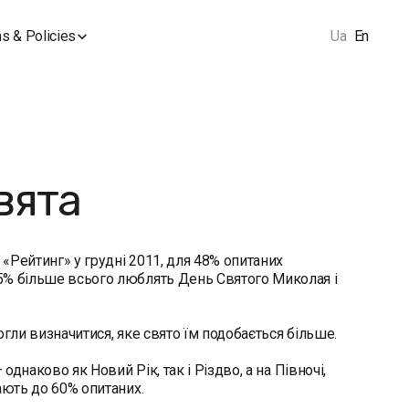
s & Policies
Ua
En
свята
«Рейтинг» у грудні 2011, для 48% опитаних
5% більше всього люблять День Святого Миколая і
гли визначитися, яке свято їм подобається більше.
однаково як Новий Рік, так і Різдво, а на Півночі,
ають до 60% опитаних.