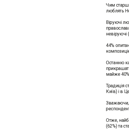
Чим старші
люблять Но
Віруючі лю
православн
невіруючі 
44% опитан
композицією
Останню ка
прикрашати
майже 40%
Традиція с
Київ) і в 
Зважаючи, 
респондент
Отже, найб
(62%) та с