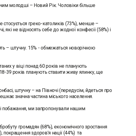
, чим молодші – Новий Рік. Чоловіки більше
е стосується греко-католиків (73%), менше –
, які не відносять себе до жодної конфесії (58%) і
рть – штучну. 15% - обмежаться новорічною
них у віці понад 60 років не планують
 18-39 років планують ставити живу ялинку, ще
нбасі, штучну – на Півночі (передусім, йдеться про
 мешкає значна частина міського населення.
ні побажання, ми запропонували нашим
бробуту громадян (68%), економічного зростання
), покращення здоров’я нації (44%) та