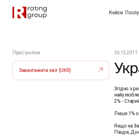
Кейси
Послу
Прес-релізи
26.12.2011
Укр
Завантажити звіт (UKR)
Згідно з р
найулюблен
2% - Стари
Лише 1% оп
Якщо на Зах
Півдні, До