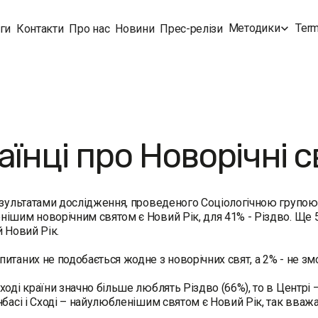
Методики
Term
ги
Контакти
Про нас
Новини
Прес-релізи
аїнці про Новорічні 
езультатами дослідження, проведеного Соціологічною групою 
ішим новорічним святом є Новий Рік, для 41% - Різдво. Ще 
й Новий Рік.
итаних не подобається жодне з новорічних свят, а 2% - не змо
оді країни значно більше люблять Різдво (66%), то в Центрі – 
нбасі і Сході – найулюбленішим святом є Новий Рік, так вваж