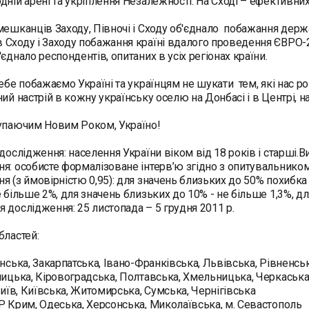
дній арені та укріплення Незалежності. На Сході – ефективни
мешканців Заходу, Півночі і Сходу об'єднало побажання держав
Сходу і Заходу побажання країні вдалого проведення ЄВРО-2
'єднало респондентів, опитаних в усіх регіонах країни.
ебе побажаємо Україні та українцям не шукати тем, які нас ро
ий настрій в кожну українську оселю на Донбасі і в Центрі, на С
тупаючим Новим Роком, Україно!
дослідження: населення України віком від 18 років і старші.В
я: особисте формалізоване інтерв’ю згідно з опитувальником 
я (з ймовірністю 0,95): для значень близьких до 50% похибка
е більше 2%, для значень близьких до 10% - не більше 1,3%, д
 дослідження: 25 листопада – 5 грудня 2011 р.
бластей:
инська, Закарпатська, Івано-Франківська, Львівська, Рівненсь
ницька, Кіровоградська, Полтавська, Хмельницька, Черкаськ
 Київ, Київська, Житомирська, Сумська, Чернігівська
Р Крим, Одеська, Херсонська, Миколаївська, м. Севастополь