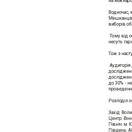
на міжнаро
Водночас, 
Мешканців 
виборів об
Тому від с
несуть гарн
Тож з нас
Аудиторія 
дослідженн
дослідженн
до 30% - н
проведення
Розподіл о
Захід: Вол
Центр: Він
Північ: м.
Південь: А