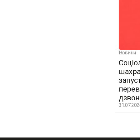
Новини
Соціо
шахра
запус
перев
дзвон
31.07.202