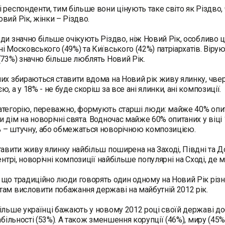
 респонденти, тим більше вони цінують таке світо як Різдво
вий Рік, жінки – Різдво.
ди значно більше очікують Різдво, ніж Новий Рік, особливо ц
і Московського (49%) та Київського (42%) патріархатів. Віруючі
(73%) значно більше люблять Новий Рік.
их збираються ставити вдома на Новий рік живу ялинку, чве
, а у 18% - не буде скоріш за все ані ялинки, ані композиції.
тегорію, переважно, формують старші люди: майже 40% опита
 дім на новорічні свята. Водночас майже 60% опитаних у віці
 – штучну, або обмежаться новорічною композицією.
тавити живу ялинку найбільш поширена на Заході, Півдні та До
Центрі, новорічні композиції найбільше популярні на Сході, де
що традиційно люди говорять один одному на Новий Рік різ
ам висловити побажання державі на майбутній 2012 рік.
ільше українці бажають у новому 2012 році своїй державі до
табільності (53%). А також зменшення корупції (46%), миру (45%