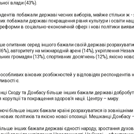
ьної влади (43%).
дентів побажали державі чесних виборів, майже стільки ж - як
их побажали державі покращення рівня культури і освіти нац
реформи в соціально-економічній сфері і нові політики вия
 опитаних серед іншого бажали своїй державі розрахуватис
16%), авторитету на міжнародній арені (14%), укріплення Неза
ьних громадян (13%), спортивних досягнень (12%), якісно ново
 особливих вікових розбіжностей у відповідях респондентів н
ивості є.
нці Сходу та Донбасу більше інших бажали державі добробуту,
корупції та покращення здоров’я нації. Центру – миру.
ночі більше інших бажали країні розрахуватися із зовнішніми
 нових політиків та якісно нової опозиції. Мешканці Донбасу –
більше інших бажали державі єдності народу, зростання духовн