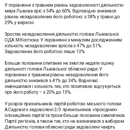
У порівнянні з травнем рівень задоволеності діяльністю
мера Львова зріс з 54% до 60%. Відповідно знизився
рівень незадоволених його роботою: з 38% у травні до
29% у вересні.
Зростає незадоволення діяльністю голови Львівської
ОДА М.Костюка. У порівнянні з минулим дослідженням
кількість незадоволених зросла з 47% до 51%.
Задоволених його роботою лише 13%.
Більше половини опитаних не змогли надати оцінку
діяльності голови Львівської обласної ради. У
порівнянні з травнем рівень незадоволення його
діяльністю знизився з 41% до 34%. Водночас
зменшилася і кількість тих, хто позитивно відгукується
про його роботу – з 20% до 15%.
У розрізі прихильників партій роботою міського голови
А.Садового задоволені 2/3 прихильників «прохідних»
опозиційних партій та трохи більше половини симпатиків
Партії регіонів, а також тих, хто не визначився з вибором.
Діяльністю голови обласної ради задоволені чверть