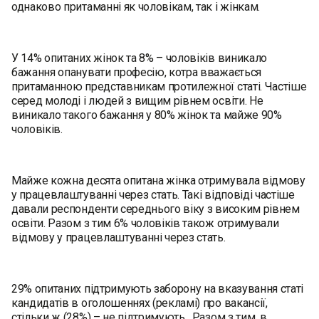
однаково притаманні як чоловікам, так і жінкам.
У 14% опитаних жінок та 8% – чоловіків виникало
бажання опанувати професію, котра вважається
притаманною представникам протилежної статі. Частіше
серед молоді і людей з вищим рівнем освіти. Не
виникало такого бажання у 80% жінок та майже 90%
чоловіків.
Майже кожна десята опитана жінка отримувала відмову
у працевлаштуванні через стать. Такі відповіді частіше
давали респонденти середнього віку з високим рівнем
освіти. Разом з тим 6% чоловіків також отримували
відмову у працевлаштуванні через стать.
29% опитаних підтримують заборону на вказування статі
кандидатів в оголошеннях (рекламі) про вакансії,
стільки ж (28%) – не підтримують. Разом з тим, в