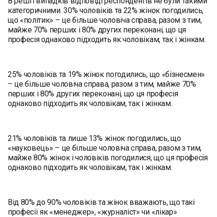
В решті випадків відповіді респондентів не були такими
категоричними. 30% чоловіків та 22% жінок погодились,
що «політик» – це більше чоловіча справа, разом з тим,
майже 70% перших і 80% других переконані, що ця
професія однаково підходить як чоловікам, так і жінкам.
25% чоловіків та 19% жінок погодились, що «бізнесмен»
– це більше чоловіча справа, разом з тим, майже 70%
перших і 80% других переконані, що ця професія
однаково підходить як чоловікам, так і жінкам.
21% чоловіків та лише 13% жінок погодились, що
«науковець» – це більше чоловіча справа, разом з тим,
майже 80% жінок і чоловіків погодилися, що ця професія
однаково підходить як чоловікам, так і жінкам.
Від 80% до 90% чоловіків та жінок вважають, що такі
професії як «менеджер», «журналіст» чи «лікар»