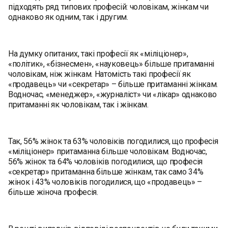
підходять ряд типових професій: чоловікам, жінкам чи
однаково як одним, так і другим.
На думку опитаних, такі професії як «міліціонер»,
«політик», «бізнесмен», «науковець» більше притаманні
чоловікам, ніж жінкам. Натомість такі професії як
«продавець» чи «секретар» – більше притаманні жінкам.
Водночас, «менеджер», «журналіст» чи «лікар» однаково
притаманні як чоловікам, так і жінкам.
Так, 56% жінок та 63% чоловіків погодилися, що професія
«міліціонер» притаманна більше чоловікам. Водночас,
56% жінок та 64% чоловіків погодилися, що професія
«секретар» притаманна більше жінкам, так само 34%
жінок і 43% чоловіків погодилися, що «продавець» –
більше жіноча професія.