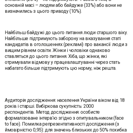
основній масі – людям або байдуже (33%) або вони не
визначились з цього приводу (10%).
Найбільш байдужі до цього питання люди старшого віку.
Найбільше підтримують заборону на вказування статі
кандидатів в оголошеннях (рекламі) про вакансії люди з
вищим рівнем освіти. Жінки і чоловіки однаково
ставляться до цього питання. Хіба, що жінки, які
отримували відмову у працевлаштуванні через стать
набагато більше підтримують цю норму, ніж решта.
Аудиторія дослідження: населення України віком від 18
років і старші. Вибіркова сукупність: 2000
респондентів. Метод дослідження: особисте
формалізоване інтерв’ю згідно з опитувальником (face
to face). Помилка репрезентативності дослідження (з
ймовірністю 0,95): для значень близьких до 50% похибка