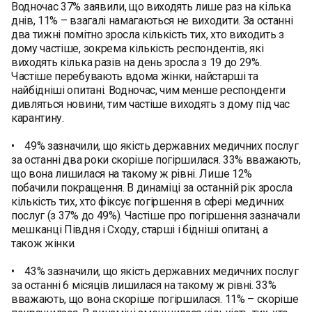
Водночас 37% заявили, що виходять лише раз на кілька
днів, 11% – взагалі намагаються не виходити. За останні
два тижні помітно зросла кількість тих, хто виходить з
дому частіше, зокрема кількість респондентів, які
виходять кілька разів на день зросла з 19 до 29%.
Частіше перебувають вдома жінки, найстарші та
найбідніші опитані. Водночас, чим менше респонденти
дивляться новини, тим частіше виходять з дому під час
карантину.
• 49% зазначили, що якість державних медичних послуг
за останні два роки скоріше погіршилася. 33% вважають,
що вона лишилася на такому ж рівні. Лише 12%
побачили покращення. В динаміці за останній рік зросла
кількість тих, хто фіксує погіршення в сфері медичних
послуг (з 37% до 49%). Частіше про погіршення зазначали
мешканці Півдня і Сходу, старші і бідніші опитані, а
також жінки.
• 43% зазначили, що якість державних медичних послуг
за останні 6 місяців лишилася на такому ж рівні. 33%
вважають, що вона скоріше погіршилася. 11% – скоріше