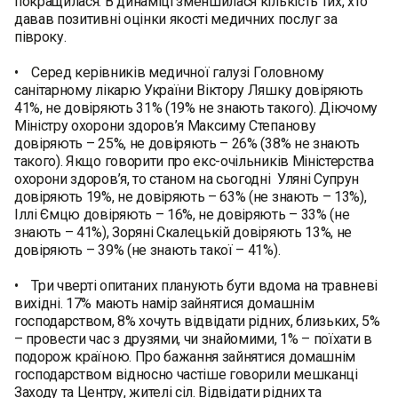
покращилася. В динаміці зменшилася кількість тих, хто
давав позитивні оцінки якості медичних послуг за
півроку.
• Серед керівників медичної галузі Головному
санітарному лікарю України Віктору Ляшку довіряють
41%, не довіряють 31% (19% не знають такого). Діючому
Міністру охорони здоров’я Максиму Степанову
довіряють – 25%, не довіряють – 26% (38% не знають
такого). Якщо говорити про екс-очільників Міністерства
охорони здоров’я, то станом на сьогодні Уляні Супрун
довіряють 19%, не довіряють – 63% (не знають – 13%),
Іллі Ємцю довіряють – 16%, не довіряють – 33% (не
знають – 41%), Зоряні Скалецькій довіряють 13%, не
довіряють – 39% (не знають такої – 41%).
• Три чверті опитаних планують бути вдома на травневі
вихідні. 17% мають намір зайнятися домашнім
господарством, 8% хочуть відвідати рідних, близьких, 5%
– провести час з друзями, чи знайомими, 1% – поїхати в
подорож країною. Про бажання зайнятися домашнім
господарством відносно частіше говорили мешканці
Заходу та Центру, жителі сіл. Відвідати рідних та