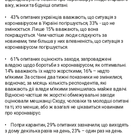
віку, жінки та бідніші опитані.
• 43% опитаних українців вважають, що ситуація з
коронавірусом в Україні погіршується, 33% - що не
змінюється. Лише 15% вважають, що вона
покращується. Чим частіше люди слідкують за
новинами, тим більша у них впевненість, що ситуація з
коронавірусом погіршується.
• 61% опитаних оцінюють заходи, запроваджені
владою щодо боротьби з коронавірусом, як оптимальні.
14% вважають їх надто жорсткими, 16% – надто
м’якими. За останні два тижні показники не змінилися,
водночас, за місяць кількість респондентів, які
вважають дії влади м’якими зменшилась майже вдвічі.
Відносно частіше як жорсткі обмежувальні заходи
оцінювали мешканці Сходу, чоловіки та молодші опитані
та ті, хто менше, або ж взагалі не цікавиться новинами
про коронавірус.
• Попри карантин, 29% опитаних зазначили, що виходять
з дому декілька разів на день, 23% – один раз на день.