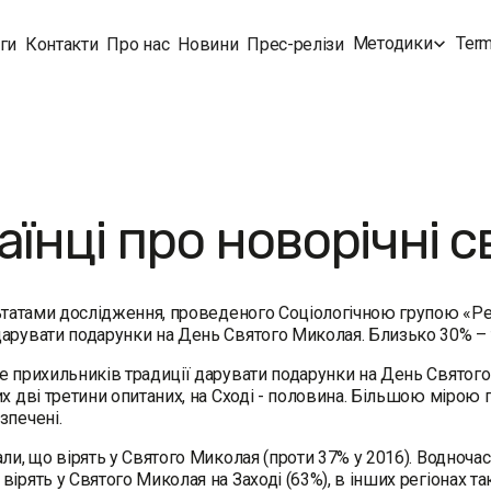
Методики
Term
ги
Контакти
Про нас
Новини
Прес-релізи
аїнці про новорічні с
ьтатами дослідження, проведеного Соціологічною групою «Ре
арувати подарунки на День Святого Миколая. Близько 30% – т
е прихильників традиції дарувати подарунки на День Святого М
их дві третини опитаних, на Сході - половина. Більшою мірою 
зпечені.
али, що вірять у Святого Миколая (проти 37% у 2016). Водночас
вірять у Святого Миколая на Заході (63%), в інших регіонах т