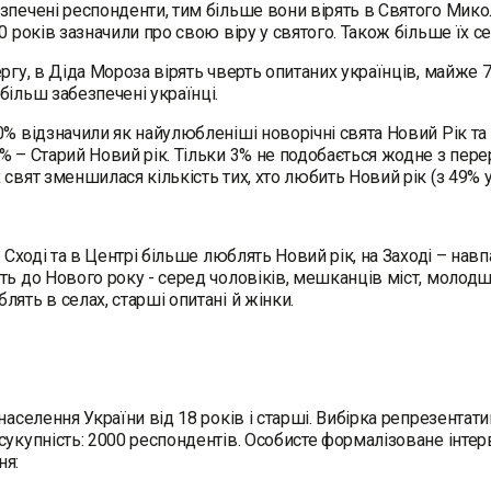
зпечені респонденти, тим більше вони вірять в Святого Мико
50 років зазначили про свою віру у святого. Також більше їх с
ергу, в Діда Мороза вірять чверть опитаних українців, майже 
більш забезпечені українці.
0% відзначили як найулюбленіші новорічні свята Новий Рік та
% – Старий Новий рік. Тільки 3% не подобається жодне з пере
 свят зменшилася кількість тих, хто любить Новий рік (з 49% 
і, Сході та в Центрі більше люблять Новий рік, на Заході – н
ть до Нового року - серед чоловіків, мешканців міст, молодш
лять в селах, старші опитані й жінки.
 населення України від 18 років і старші. Вибірка репрезентати
сукупність: 2000 респондентів. Особисте формалізоване інтерв
ня: