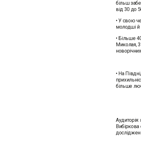
більш забе
від 30 до 
• У свою ч
молодші й 
• Більше 4
Миколая, 3
новорічних
• На Півдн
прихильніс
більше люб
Аудиторія:
Вибіркова 
досліджен