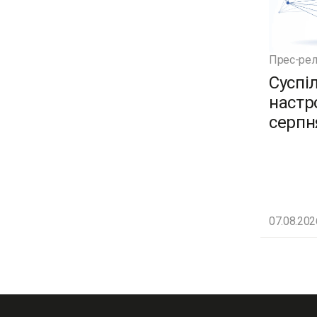
Прес-рел
Суспі
настро
серпн
07.08.202