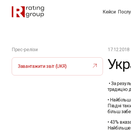
Кейси
Послу
Прес-релізи
17.12.2018
Укр
Завантажити звіт (UKR)
• За резул
традицію д
• Найбільш
Півдні так
більш забе
• 43% вказ
Найбільше 