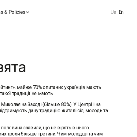
s & Policies
Ua
En
вята
йтинг», майже 70% опитаних українців мають
акої традиції не мають.
иколая на Заході (більше 80%). У Центрі і на
підтримують дану традицію жителі сіл, молодь та
 половина заявили, що не вірять в нього.
аких трохи більше третини. Чим молодші та чим