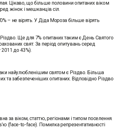
лая. Цікаво, що більше половини опитаних віком
еред жінок і мешканців сіл.
70% – не вірять. У Діда Мороза більше вірять
 Різдво. Ще для 7% опитаних таким є День Святого
рахованих свят. За період опитувань серед
у 2011 до 43%).
авпаки найулюбленішим святом є Різдво. Більша
их та забезпеченіших опитаних. Відповідно Різдво
вна за віком, статтю, регіонами і типом поселення.
’ю (face-to-face). Помилка репрезентативності