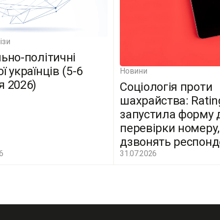
ізи
льно-політичні
ї українців (5-6
Новини
я 2026)
Соціологія проти
шахрайства: Ratin
запустила форму 
перевірки номеру,
дзвонять респон
6
31.07.2026