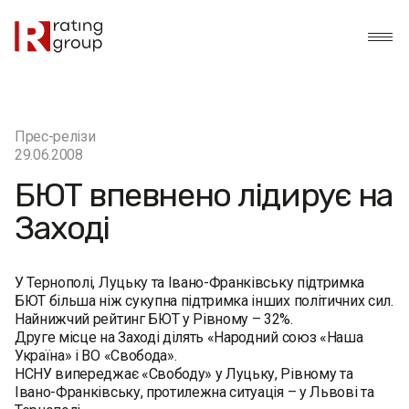
Прес-релізи
29.06.2008
БЮТ впевнено лідирує на
Заході
У Тернополі, Луцьку та Івано-Франківську підтримка
БЮТ більша ніж сукупна підтримка інших політичних сил.
Найнижчий рейтинг БЮТ у Рівному – 32%.
Друге місце на Заході ділять «Народний союз «Наша
Україна» і ВО «Свобода».
НСНУ випереджає «Свободу» у Луцьку, Рівному та
Івано-Франківську, протилежна ситуація – у Львові та