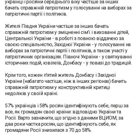
українці і росіяни середнього віку частіше за інших
бачать справжній патріотизм у голосуванні на виборах за
патріотичні партії і політиків.
Жителі Півдня України частіше за інших бачать
справжній патріотизм у зміцненні сім'ї і вихованні дітей,
Центральної України - в роботі з повною віддачею за
своєю спеціальністю, Західної України - у голосуванні на
виборах за патріотичні партії і політиків, а також участі у
патріотичних організаціях. Півночі України - у святкуванні
історичних подій, ювілеїв, Донбасу - у повазі до традицій.
Крім того, кожен п'ятий житель Донбасу і Західної
України (набагато частіше, ніж в інших регіонах) бачить
справжній патріотизм у конструктивній критиці
недоліків у своїй країні.
57% українців і 58% росіян ідентифікують себе, перш за
все, як громадян своєї країни: відповідно України та
Росії. Варто зазначити, що згідно з даними ВЦИОМ, за
два роки частка росіян, що ідентифікують себе, як
громадяни Росії знизилася з 70 до 58%.