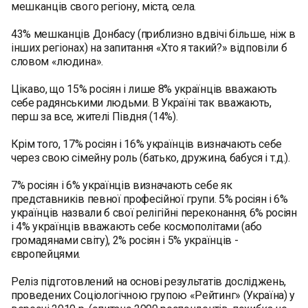
мешканців свого регіону, міста, села.
43% мешканців Донбасу (приблизно вдвічі більше, ніж в
інших регіонах) на запитання «Хто я такий?» відповіли б
словом «людина».
Цікаво, що 15% росіян і лише 8% українців вважають
себе радянськими людьми. В Україні так вважають,
перш за все, жителі Півдня (14%).
Крім того, 17% росіян і 16% українців визначають себе
через свою сімейну роль (батько, дружина, бабуся і т.д.).
7% росіян і 6% українців визначають себе як
представників певної професійної групи. 5% росіян і 6%
українців назвали б свої релігійні переконання, 6% росіян
і 4% українців вважають себе космополітами (або
громадянами світу), 2% росіян і 5% українців -
європейцями.
Реліз підготовлений на основі результатів досліджень,
проведених Соціологічною групою «Рейтинг» (Україна) у