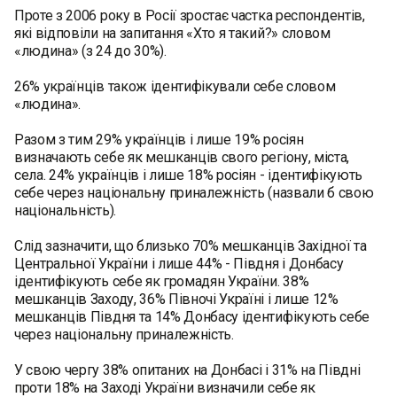
Проте з 2006 року в Росії зростає частка респондентів,
які відповіли на запитання «Хто я такий?» словом
«людина» (з 24 до 30%).
26% українців також ідентифікували себе словом
«людина».
Разом з тим 29% українців і лише 19% росіян
визначають себе як мешканців свого регіону, міста,
села. 24% українців і лише 18% росіян - ідентифікують
себе через національну приналежність (назвали б свою
національність).
Слід зазначити, що близько 70% мешканців Західної та
Центральної України і лише 44% - Півдня і Донбасу
ідентифікують себе як громадян України. 38%
мешканців Заходу, 36% Півночі Україні і лише 12%
мешканців Півдня та 14% Донбасу ідентифікують себе
через національну приналежність.
У свою чергу 38% опитаних на Донбасі і 31% на Півдні
проти 18% на Заході України визначили себе як