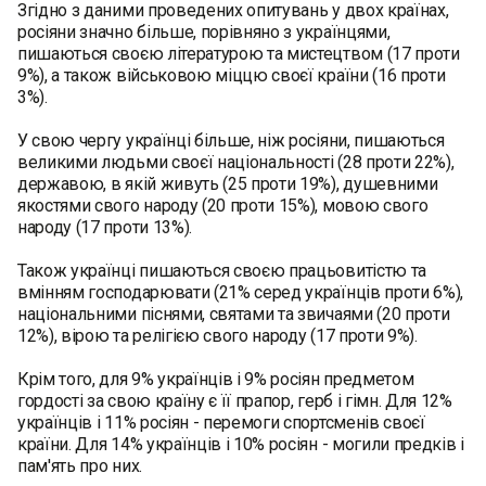
Згідно з даними проведених опитувань у двох країнах,
росіяни значно більше, порівняно з українцями,
пишаються своєю літературою та мистецтвом (17 проти
9%), а також військовою міццю своєї країни (16 проти
3%).
У свою чергу українці більше, ніж росіяни, пишаються
великими людьми своєї національності (28 проти 22%),
державою, в якій живуть (25 проти 19%), душевними
якостями свого народу (20 проти 15%), мовою свого
народу (17 проти 13%).
Також українці пишаються своєю працьовитістю та
вмінням господарювати (21% серед українців проти 6%),
національними піснями, святами та звичаями (20 проти
12%), вірою та релігією свого народу (17 проти 9%).
Крім того, для 9% українців і 9% росіян предметом
гордості за свою країну є її прапор, герб і гімн. Для 12%
українців і 11% росіян - перемоги спортсменів своєї
країни. Для 14% українців і 10% росіян - могили предків і
пам'ять про них.