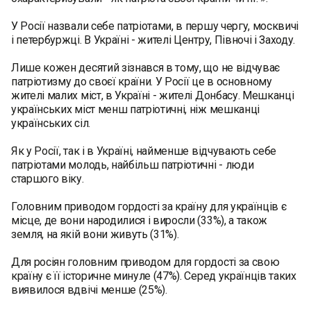
У Росії назвали себе патріотами, в першу чергу, москвичі
і петербуржці. В Україні - жителі Центру, Півночі і Заходу.
Лише кожен десятий зізнався в тому, що не відчуває
патріотизму до своєї країни. У Росії це в основному
жителі малих міст, в Україні - жителі Донбасу. Мешканці
українських міст менш патріотичні, ніж мешканці
українських сіл.
Як у Росії, так і в Україні, найменше відчувають себе
патріотами молодь, найбільш патріотичні - люди
старшого віку.
Головним приводом гордості за країну для українців є
місце, де вони народилися і виросли (33%), а також
земля, на якій вони живуть (31%).
Для росіян головним приводом для гордості за свою
країну є її історичне минуле (47%). Серед українців таких
виявилося вдвічі менше (25%).