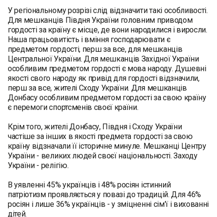
У регіональному розрізі слід відзначити такі особливості.
Для мешканців Півдня України головним приводом
гордості за країну є місце, де вони народилися і виросли.
Наша працьовитість і вміння господарювати є
предметом гордості, перш за все, для мешканців
Центральної України. Для мешканців Західної України
особливим предметом гордості є мова народу. Душевні
якості свого народу як привід для гордості відзначили,
перш за все, жителі Сходу України. Для мешканців
Донбасу особливим предметом гордості за свою країну
є перемоги спортсменів своєї країни.
Крім того, жителі Донбасу, Півдня і Сходу України
частіше за інших в якості предмета гордості за свою
країну відзначали її історичне минуле. Мешканці Центру
України - великих людей своєї національності. Заходу
України - релігію.
В уявленні 45% українців і 48% росіян істинний
патріотизм проявляється у повазі до традицій. Для 46%
росіян і лише 36% українців - у зміцненні сім'ї і вихованні
дітей.