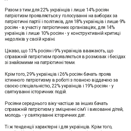
Разом з тим для 22% українців і лише 14% росіян
патріотизм проявляється у голосуванні на виборах за
патріотичні партії і політиків, для 18% українців і лише 9%
росіян - в участі у патріотичних організаціях, для 14%
українців і лише 10% росіян - у конструктивній критиці
недоліків у своїй країні.
Цікаво, що 13% росіян і 9% українців вважають, що
справжній патріотизм проявляється в розмовах і бесідах
зі знайомими на патріотичні теми.
Крім того, 29% українців і 26% росіян бачать прояв
істинного патріотизму в роботі з повною віддачею за
своєю спеціальністю, 22% українців і 19% росіян - у
святкуванні історичних подій.
Росіяни середнього віку частіше за інших бачать
справжній патріотизм у зміцненні сім'ї і вихованні дітей,
молодь - у святкуванні історичних дат.
Ті ж тенденції характерні і для українців. Крім того,