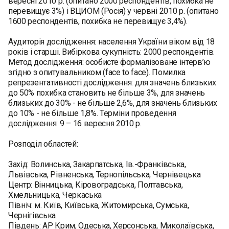
вересні 2010 р. (опитано 2000 респондентів, похибка не
перевищує 3%) і ВЦИОМ (Росія) у червні 2010 р. (опитано
1600 респондентів, похибка не перевищує 3,4%).
Аудиторія дослідження: населення України віком від 18
років і старші. Вибіркова сукупність: 2000 респондентів.
Метод дослідження: особисте формалізоване інтерв’ю
згідно з опитувальником (face to face). Помилка
репрезентативності дослідження: для значень близьких
до 50% похибка становить не більше 3%, для значень
близьких до 30% - не більше 2,6%, для значень близьких
до 10% - не більше 1,8%. Терміни проведення
дослідження: 9 – 16 вересня 2010 р.
Розподіл областей:
Захід: Волинська, Закарпатська, Ів.-Франківська,
Львівська, Рівненська, Тернопільська, Чернівецька
Центр: Вінницька, Кіровоградська, Полтавська,
Хмельницька, Черкаська
Північ: м. Київ, Київська, Житомирська, Сумська,
Чернігівська
Південь: АР Крим, Одеська, Херсонська, Миколаївська,