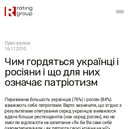
Прес-релізи
16.11.2010
Чим гордяться українці і
росіяни і що для них
означає патріотизм
Переважна більшість українців (76%) і росіян (84%)
вважають себе патріотами. Варто зазначити, що згідно з
результатами опитування серед українців виявилося
вдвічі більше респондентів (ніж серед росіян), які не
змогли відповісти на запитання «Як би Ви самі себе
охарактеризували - як патріота своєї країни чи ні?».