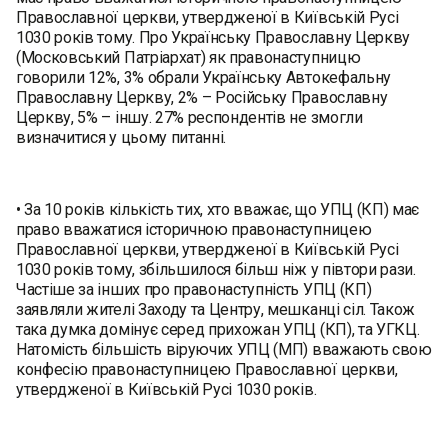
Православної церкви, утвердженої в Київській Русі
1030 років тому. Про Українську Православну Церкву
(Московський Патріархат) як правонаступницю
говорили 12%, 3% обрали Українську Автокефальну
Православну Церкву, 2% – Російську Православну
Церкву, 5% – іншу. 27% респондентів не змогли
визначитися у цьому питанні.
• За 10 років кількість тих, хто вважає, що УПЦ (КП) має
право вважатися історичною правонаступницею
Православної церкви, утвердженої в Київській Русі
1030 років тому, збільшилося більш ніж у півтори рази.
Частіше за інших про правонаступність УПЦ (КП)
заявляли жителі Заходу та Центру, мешканці сіл. Також
така думка домінує серед прихожан УПЦ (КП), та УГКЦ.
Натомість більшість віруючих УПЦ (МП) вважають свою
конфесію правонаступницею Православної церкви,
утвердженої в Київській Русі 1030 років.