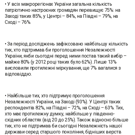
• У всіх макрорегіонах України загальна кількість
патріотично настроєних громадян перевищує 75%: на
Заході таких 85%, у Центрі – 84%, на Півдні – 79%, на
Сході – 76%.
• За період досліджень зафіксовано найбільшу кількість
тих, хто підтримав би проголошення Незалежності
України, якби сьогодні перед ними постав такий вибір –
майже 80% (у 2012 році таких було 62%). Лише 13%
висловили протилежні міркування, ще 7% вагалися з
відповіддю.
• Найбільше тих, хто підтримує проголошення
Незалежності України, на Заході (93%). У Центрі таких
респондентів 82%, на Півдні – 72%, на Сході – 63%. Тих,
хто має протилежну думку, найбільше у південно-
східних областях (від 20 до 25%). Також відносно більше
тих, хто не підтримав би сьогодні Незалежність нашої
держави серед старшого покоління, бідніших верств