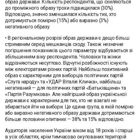
образ держави. Кількість респондентів, що схиляються
до проміжного образу трохи підвищилася (30%).
Відповідно, значно зменшилася кількість тих, хто
дотримується помірно (15%) або виразно (3%)
негативного образу.
• В регіональному розрізі образ держави є дещо більш
стриманим серед мешканців сходу. Також незначне
погіршення показників цього параметру відбувається зі
збільшенням віку респондентів. Чоловіки та жінки
відрізняються несуттєво. Відчутні розбіжності існують
між електоратами різних партій. Найбільш позитивний
образ є характерним для виборців політичних партій
«Слуга народу» та «УДАР Віталія Кличка», найбільш
негативний — для політичних партій «Батьківщина» та
«Партія Разумкова». Але найгірший образ української
держави є характерним для тих, хто не взагалі не
збирається йти на вибори. Це єдина група, в якій помірно
або виразно негативного образу держави дотримаються
більше половини опитаних — 38% та 15% відповідно.
Аудиторія: населення України віком від 18 років і старші
в усіх областях, крім тимчасово окупованих територій