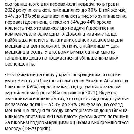
сьогоднішнього дня переважали невдачі, то в травні
2022 року їх кількість зменшилися до 30%. В той же час,
з 4% до 18% збільшилися кількість тих, хто зупинився на
перевазі досягнень, а також з 34% до 44% зросла
кількість тих, хто вважає, що невдачі й досягнення
компенсували одне одного. Доволі цікавим є те, що
найбільша кількість негативних оцінок характерна для
мешканців центрального регіону, а найменша — для
мешканців сходу. У віковому вимірі оцінки мають
тенденцію дещо погіршуватися зі збільшенням віку
респондентів.
• Незважаючи на війну у країні покращилися й оцінки
умов життя для більшості населення України. Абсолютна
більшість (59%) зараз вважають, що умови є загалом
задовільними (проти 34% наприкінці 2021). Відчутно
зменшилася й кількість тих, хто оцінює відповідні умови
як загалом погані — з 53% до 28%. Очікувано, що серед
мешканців півдня та сходу спостерігається дещо більша
кількість опитаних, які називають умови життя поганими.
За віковим поділом кращими оцінками виокремлюється
молодь (18-29 років).