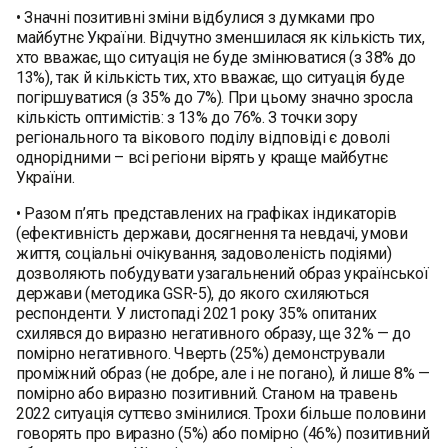
• Значні позитивні зміни відбулися з думками про
майбутнє України. Відчутно зменшилася як кількість тих,
хто вважає, що ситуація не буде змінюватися (з 38% до
13%), так й кількість тих, хто вважає, що ситуація буде
погіршуватися (з 35% до 7%). При цьому значно зросла
кількість оптимістів: з 13% до 76%. З точки зору
регіонального та вікового поділу відповіді є доволі
однорідними – всі регіони вірять у краще майбутнє
України.
• Разом п’ять представлених на графіках індикаторів
(ефективність держави, досягнення та невдачі, умови
життя, соціальні очікування, задоволеність подіями)
дозволяють побудувати узагальнений образ української
держави (методика GSR-5), до якого схиляються
респонденти. У листопаді 2021 року 35% опитаних
схилявся до виразно негативного образу, ще 32% — до
помірно негативного. Чверть (25%) демонстрували
проміжний образ (не добре, але і не погано), й лише 8% —
помірно або виразно позитивний. Станом на травень
2022 ситуація суттєво змінилися. Трохи більше половини
говорять про виразно (5%) або помірно (46%) позитивний