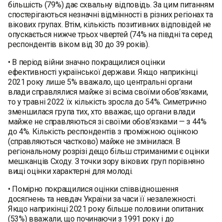
більшість (79%) дає схвальну відповідь. За цим питанням
спостерігаються незначні відмінності в різних регіонах та
вікових групах. Втім, кількість позитивних відповідей не
опускається нижче трьох чвертей (74% на півдні та серед
респондентів віком від 30 до 39 років).
• В період війни значно покращилися оцінки
ефективності української держави. Якщо наприкінці
2021 року лише 5% вважало, що центральні органи
влади справлялися майже зі всіма своїми обов’язками,
то у травні 2022 їх кількість зросла до 54%. Симетрично
зменшилася група тих, хто вважає, що органи влади
майже не справляються зі своїми обов’язками — з 44%
до 4%. Кількість респондентів з проміжною оцінкою
(справляються частково) майже не змінилася. В
регіональному розрізі дещо більш стриманими є оцінки
мешканців Сходу. З точки зору вікових груп порівняно
вищі оцінки характерні для молоді.
• Помірно покращилися оцінки співвідношення
досягнень та невдач України за часи її незалежності.
Якщо наприкінці 2021 року більше половини опитаних
(53%) вважали, що починаючи з 1991 року і до