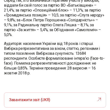
Серед тих, хто визначився і братиме участь у виборах,
віддали би свій голос за партію ВО «Батьківщина» –
21,4%; за партію «Опозиційний блок» – 11,3%; за партію
«Громадянська позиція» – 10,5; за партію «Слуга народу»
– 9,8%; за «Блок Петра Порошенка «Солідарність»» –
9,1%; за Радикальну партію Олега Ляшка – 8,1%; за
партію «За життя» – 5,4%; за Об’єднання «Самопоміч» –
5,0%.
Аудиторія: населення України від 18 років і старші.
Вибірка репрезентативна за віком, статтю, регіонами і
типом поселення. Вибіркова сукупність: 13684
респонденти. Особисте формалізоване інтерв’ю (face-to-
face). Помилка репрезентативності дослідження: не
більше 0,85%. Терміни проведення: 28 вересня – 16
жовтня 2018 р.
Завантажити звіт (UKR)