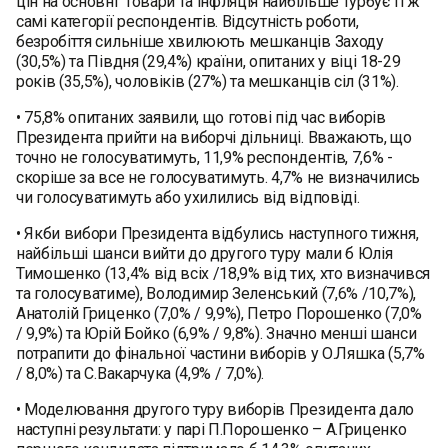
цiн на основнi товари та iнфляцiя найбільше турбує ті ж
самі категорії респондентів. Відсутність роботи,
безробіття сильніше хвилюють мешканців Заходу
(30,5%) та Півдня (29,4%) країни, опитаних у віці 18-29
років (35,5%), чоловіків (27%) та мешканців сіл (31%).
• 75,8% опитаних заявили, що готові під час виборів
Президента прийти на виборчі дільниці. Вважають, що
точно не голосуватимуть, 11,9% респондентів, 7,6% -
скоріше за все не голосуватимуть. 4,7% не визначились
чи голосуватимуть або ухилились від відповіді.
• Якби вибори Президента відбулись наступного тижня,
найбільші шанси вийти до другого туру мали б Юлія
Тимошенко (13,4% від всіх /18,9% від тих, хто визначився
та голосуватиме), Володимир Зеленський (7,6% /10,7%),
Анатолій Гриценко (7,0% / 9,9%), Петро Порошенко (7,0%
/ 9,9%) та Юрій Бойко (6,9% / 9,8%). Значно менші шанси
потрапити до фінальної частини виборів у О.Ляшка (5,7%
/ 8,0%) та С.Вакарчука (4,9% / 7,0%).
• Моделювання другого туру виборів Президента дало
наступні результати: у парі П.Порошенко – А.Гриценко