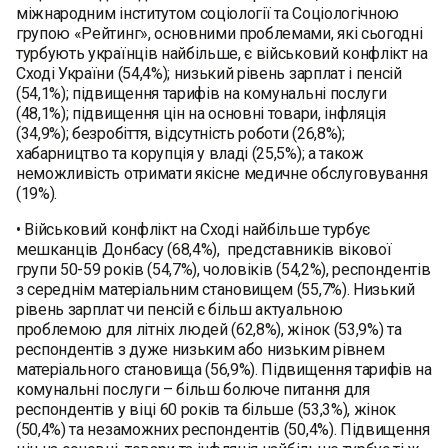
міжнародним інститутом соціології та Соціологічною
групою «Рейтинг», основними проблемами, які сьогодні
турбують українців найбільше, є військовий конфлікт на
Сході України (54,4%); низький рівень зарплат і пенсій
(54,1%); підвищення тарифів на комунальні послуги
(48,1%); підвищення цін на основні товари, інфляція
(34,9%); безробіття, відсутність роботи (26,8%);
хабарництво та корупція у владі (25,5%); а також
неможливість отримати якісне медичне обслуговування
(19%).
• Військовий конфлікт на Сході найбільше турбує
мешканців Донбасу (68,4%), представників вікової
групи 50-59 років (54,7%), чоловіків (54,2%), респондентів
з середнім матеріальним становищем (55,7%). Низький
рівень зарплат чи пенсій є більш актуальною
проблемою для літніх людей (62,8%), жінок (53,9%) та
респондентів з дуже низьким або низьким рівнем
матеріального становища (56,9%). Підвищення тарифів на
комунальнi послуги – більш болюче питання для
респондентів у віці 60 років та більше (53,3%), жінок
(50,4%) та незаможних респондентів (50,4%). Пiдвищення