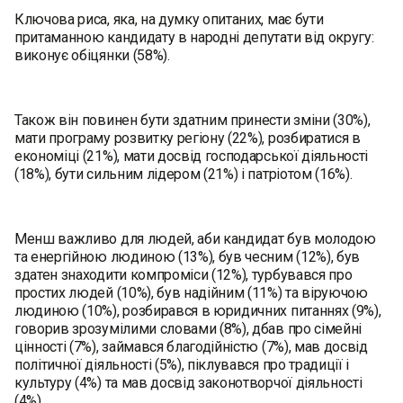
Ключова риса, яка, на думку опитаних, має бути
притаманною кандидату в народні депутати від округу:
виконує обіцянки (58%).
Також він повинен бути здатним принести зміни (30%),
мати програму розвитку регіону (22%), розбиратися в
економіці (21%), мати досвід господарської діяльності
(18%), бути сильним лідером (21%) і патріотом (16%).
Менш важливо для людей, аби кандидат був молодою
та енергійною людиною (13%), був чесним (12%), був
здатен знаходити компроміси (12%), турбувався про
простих людей (10%), був надійним (11%) та віруючою
людиною (10%), розбирався в юридичних питаннях (9%),
говорив зрозумілими словами (8%), дбав про сімейні
цінності (7%), займався благодійністю (7%), мав досвід
політичної діяльності (5%), піклувався про традиції і
культуру (4%) та мав досвід законотворчої діяльності
(4%).