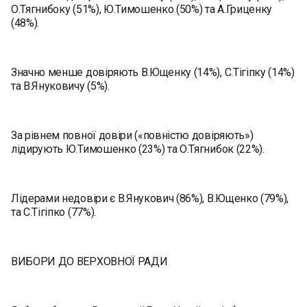
О.Тягнибоку (51%), Ю.Тимошенко (50%) та А.Гриценку
(48%).
Значно менше довіряють В.Ющенку (14%), С.Тігіпку (14%)
та В.Януковичу (5%).
За рівнем повної довіри («повністю довіряють»)
лідирують Ю.Тимошенко (23%) та О.Тягнибок (22%).
Лідерами недовіри є В.Янукович (86%), В.Ющенко (79%),
та С.Тігіпко (77%).
ВИБОРИ ДО ВЕРХОВНОЇ РАДИ