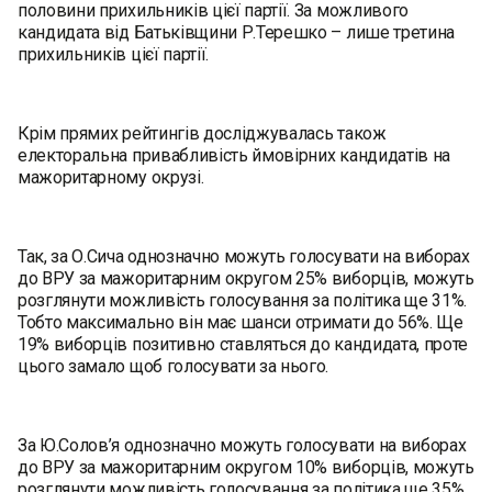
половини прихильників цієї партії. За можливого
кандидата від Батьківщини Р.Терешко – лише третина
прихильників цієї партії.
Крім прямих рейтингів досліджувалась також
електоральна привабливість ймовірних кандидатів на
мажоритарному окрузі.
Так, за О.Сича однозначно можуть голосувати на виборах
до ВРУ за мажоритарним округом 25% виборців, можуть
розглянути можливість голосування за політика ще 31%.
Тобто максимально він має шанси отримати до 56%. Ще
19% виборців позитивно ставляться до кандидата, проте
цього замало щоб голосувати за нього.
За Ю.Солов’я однозначно можуть голосувати на виборах
до ВРУ за мажоритарним округом 10% виборців, можуть
розглянути можливість голосування за політика ще 35%.