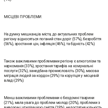
МІСЦЕВІ ПРОБЛЕМИ:
На думку мешканців міста, до актуальних проблем
регіону відносяться поганий стан доріг (57%), безробіття
(56%), зростання цін, інфляція (46%), та бідність (42%).
Також важливими проблемами регіону є алкоголізм та
наркоманія (33%), зростання тарифів на комунальні
послуги (32%), занедбана промисловість (30%), масова
міграція людей за кордон (29%) та корупція у місцевій
владі (29%).
Менш важливими проблемами є бездомні тварини
(21%), мала увага до проблем молоді (20%), проблеми з
вивозом і утилізацією сміття (19%), недостатня кількість