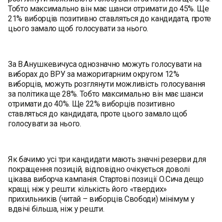
Тобто максимально він має шанси отримати до 45%. Ще
21% виборців позитивно ставляться до кандидата, проте
цього замало щоб голосувати за нього.
За В.Анушкевичуса однозначно можуть голосувати на
виборах до ВРУ за мажоритарним округом 12%
виборців, можуть розглянути можливість голосування
за політика ще 28%. Тобто максимально він має шанси
отримати до 40%. Ще 22% виборців позитивно
ставляться до кандидата, проте цього замало щоб
голосувати за нього.
Як бачимо усі три кандидати мають значні резерви для
покращення позицій, відповідно очікується доволі
цікава виборча кампанія. Стартові позиції О.Сича дещо
кращі, ніж у решти: кількість його «твердих»
прихильників (читай – виборців Свободи) мінімум у
вдвічі більша, ніж у решти.