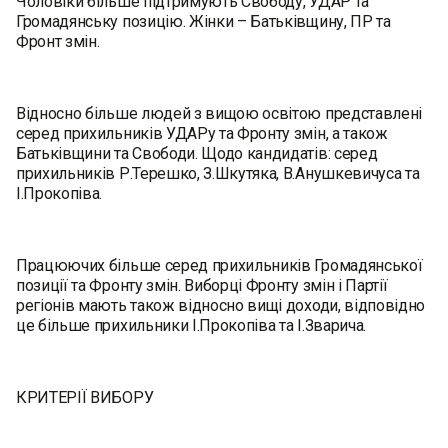
Чоловіки більше підтримують Свободу, УДАР та
Громадянську позицію. Жінки – Батьківщину, ПР та
Фронт змін.
Відносно більше людей з вищою освітою представлені
серед прихильників УДАРу та Фронту змін, а також
Батьківщини та Свободи. Щодо кандидатів: серед
прихильників Р.Терешко, З.Шкутяка, В.Анушкевичуса та
І.Прокопіва.
Працюючих більше серед прихильників Громадянської
позиції та Фронту змін. Виборці Фронту змін і Партії
регіонів мають також відносно вищі доходи, відповідно
це більше прихильники І.Прокопіва та І.Зварича.
КРИТЕРІЇ ВИБОРУ