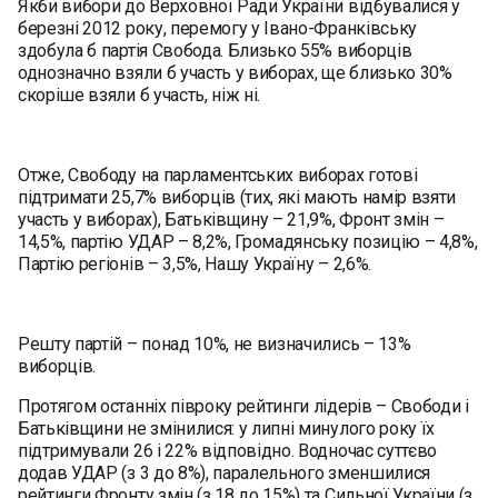
Якби вибори до Верховної Ради України відбувалися у
березні 2012 року, перемогу у Івано-Франківську
здобула б партія Свобода. Близько 55% виборців
однозначно взяли б участь у виборах, ще близько 30%
скоріше взяли б участь, ніж ні.
Отже, Свободу на парламентських виборах готові
підтримати 25,7% виборців (тих, які мають намір взяти
участь у виборах), Батьківщину – 21,9%, Фронт змін –
14,5%, партію УДАР – 8,2%, Громадянську позицію – 4,8%,
Партію регіонів – 3,5%, Нашу Україну – 2,6%.
Решту партій – понад 10%, не визначились – 13%
виборців.
Протягом останніх півроку рейтинги лідерів – Свободи і
Батьківщини не змінилися: у липні минулого року їх
підтримували 26 і 22% відповідно. Водночас суттєво
додав УДАР (з 3 до 8%), паралельного зменшилися
рейтинги Фронту змін (з 18 до 15%) та Сильної України (з