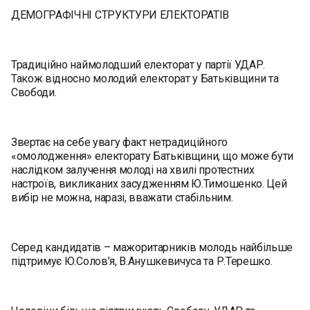
ДЕМОГРАФІЧНІ СТРУКТУРИ ЕЛЕКТОРАТІВ
Традиційно наймолодший електорат у партії УДАР.
Також відносно молодий електорат у Батьківщини та
Свободи.
Звертає на себе увагу факт нетрадиційного
«омолодження» електорату Батьківщини, що може бути
наслідком залучення молоді на хвилі протестних
настроїв, викликаних засудженням Ю.Тимошенко. Цей
вибір не можна, наразі, вважати стабільним.
Серед кандидатів – мажоритарників молодь найбільше
підтримує Ю.Солов’я, В.Анушкевичуса та Р.Терешко.