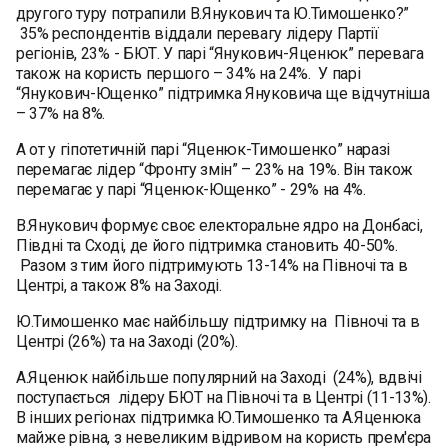
другого туру потрапили В.Янукович та Ю.Тимошенко?”
35% респондентів віддали перевагу лідеру Партії
регіонів, 23% - БЮТ. У парі “Янукович-Яценюк” перевага
також на користь першого – 34% на 24%. У парі
“Янукович-Ющенко” підтримка Януковича ще відчутніша
– 37% на 8%.
А от у гіпотетичній парі “Яценюк-Тимошенко” наразі
перемагає лідер “Фронту змін” – 23% на 19%. Він також
перемагає у парі “Яценюк-Ющенко” - 29% на 4%.
В.Янукович формує своє електоральне ядро на Донбасі,
Півдні та Сході, де його підтримка становить 40-50%.
Разом з тим його підтримують 13-14% на Півночі та в
Центрі, а також 8% на Заході.
Ю.Тимошенко має найбільшу підтримку на Півночі та в
Центрі (26%) та на Заході (20%).
А.Яценюк найбільше популярний на Заході (24%), вдвічі
поступається лідеру БЮТ на Півночі та в Центрі (11-13%).
В інших регіонах підтримка Ю.Тимошенко та А.Яценюка
майже рівна, з невеликим відривом на користь прем'єра