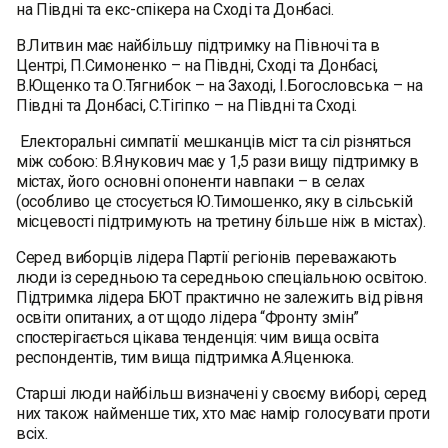
на Півдні та екс-спікера на Сході та Донбасі.
В.Литвин має найбільшу підтримку на Півночі та в
Центрі, П.Симоненко – на Півдні, Сході та Донбасі,
В.Ющенко та О.Тягнибок – на Заході, І.Богословська – на
Півдні та Донбасі, С.Тігіпко – на Півдні та Сході.
Електоральні симпатії мешканців міст та сіл різняться
між собою: В.Янукович має у 1,5 рази вищу підтримку в
містах, його основні опоненти навпаки – в селах
(особливо це стосується Ю.Тимошенко, яку в сільській
місцевості підтримують на третину більше ніж в містах).
Серед виборців лідера Партії регіонів переважають
люди із середньою та середньою спеціальною освітою.
Підтримка лідера БЮТ практично не залежить від рівня
освіти опитаних, а от щодо лідера “Фронту змін”
спостерігається цікава тенденція: чим вища освіта
респондентів, тим вища підтримка А.Яценюка.
Старші люди найбільш визначені у своєму виборі, серед
них також найменше тих, хто має намір голосувати проти
всіх.