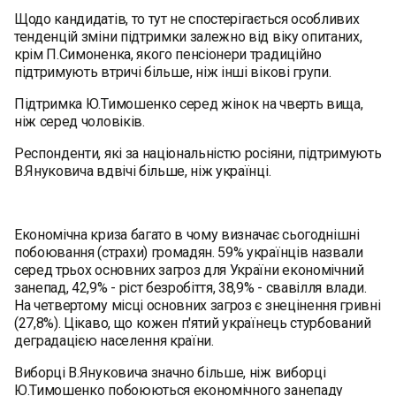
Щодо кандидатів, то тут не спостерігається особливих
тенденцій зміни підтримки залежно від віку опитаних,
крім П.Симоненка, якого пенсіонери традиційно
підтримують втричі більше, ніж інші вікові групи.
Підтримка Ю.Тимошенко серед жінок на чверть вища,
ніж серед чоловіків.
Респонденти, які за національністю росіяни, підтримують
В.Януковича вдвічі більше, ніж українці.
Економічна криза багато в чому визначає сьогоднішні
побоювання (страхи) громадян. 59% українців назвали
серед трьох основних загроз для України економічний
занепад, 42,9% - ріст безробіття, 38,9% - свавілля влади.
На четвертому місці основних загроз є знецінення гривні
(27,8%). Цікаво, що кожен п'ятий українець стурбований
деградацією населення країни.
Виборці В.Януковича значно більше, ніж виборці
Ю.Тимошенко побоюються економічного занепаду