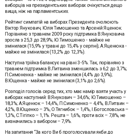
виборців на президентських виборах очікується дещо
вища, ніж на парламентських.
Рейтинг симпатій на виборах Президента очолюють
Віктор Янукович, Юлія Тимошенко та Арсеній Яценюк.
Порівняно з травнем 2009 року підтримка В.Януковича
зросла з 25,3 до 28,9%; Ю.Тимошенко - майже не
змінилася (15,9% у травні до 15,4% у серпні); А.Яценюка -
майже не змінилася (13,2% до 12,3%).
Наступна трійка балансує на рівні 3-5%. Так, порівняно з
травнем підтримка В.Литвина зменшилась з 6,2 до 3,7%;
П.Симоненка - майже не змінилася (4,4% до 3,9%);
В.Ющенка - майже не змінилася (3,1% до 2,6%).
Розподіл голосів серед тих, хто має намір взяти участь у
виборах наступний: В.Янукович – 34,6%; Ю.Тимошенко –
18,3%; А.Яценюк – 14,4%, П.Симоненко – 4,4%, В.Литвин –
4,2%, В.Ющенко – 3%, О.Тягнибок – 1,4%, І.Богословська –
1,3%, С.Тігіпко – 1,1%. Решта – 1,6%, проти всіх – 7,8%, не
визначились з вибором – 7,9%.
На запитання “За кого Ви б проголосували якби до