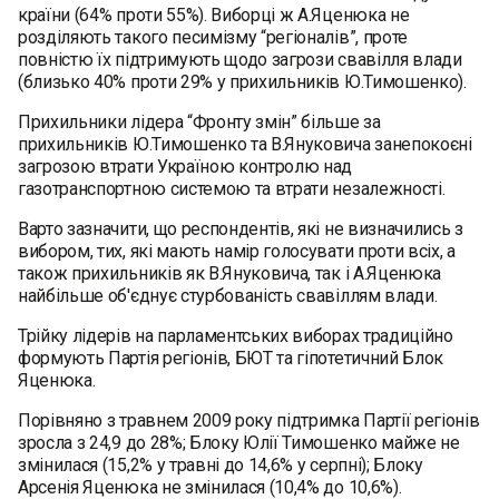
країни (64% проти 55%). Виборці ж А.Яценюка не
розділяють такого песимізму “регіоналів”, проте
повністю їх підтримують щодо загрози свавілля влади
(близько 40% проти 29% у прихильників Ю.Тимошенко).
Прихильники лідера “Фронту змін” більше за
прихильників Ю.Тимошенко та В.Януковича занепокоєні
загрозою втрати Україною контролю над
газотранспортною системою та втрати незалежності.
Варто зазначити, що респондентів, які не визначились з
вибором, тих, які мають намір голосувати проти всіх, а
також прихильників як В.Януковича, так і А.Яценюка
найбільше об'єднує стурбованість свавіллям влади.
Трійку лідерів на парламентських виборах традиційно
формують Партія регіонів, БЮТ та гіпотетичний Блок
Яценюка.
Порівняно з травнем 2009 року підтримка Партії регіонів
зросла з 24,9 до 28%; Блоку Юлії Тимошенко майже не
змінилася (15,2% у травні до 14,6% у серпні); Блоку
Арсенія Яценюка не змінилася (10,4% до 10,6%).