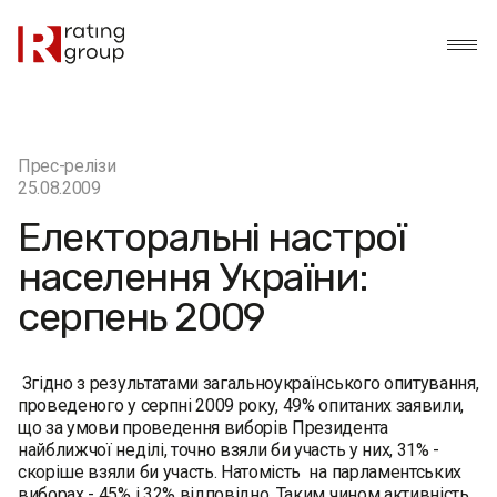
Прес-релізи
25.08.2009
Електоральні настрої
населення України:
серпень 2009
Згідно з результатами загальноукраїнського опитування,
проведеного у серпні 2009 року, 49% опитаних заявили,
що за умови проведення виборів Президента
найближчої неділі, точно взяли би участь у них, 31% -
скоріше взяли би участь. Натомість на парламентських
виборах - 45% і 32% відповідно. Таким чином активність