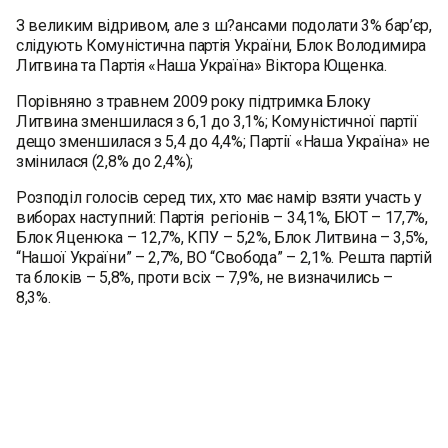
З великим відривом, але з ш?ансами подолати 3% бар’єр,
слідують Комуністична партія України, Блок Володимира
Литвина та Партія «Наша Україна» Віктора Ющенка.
Порівняно з травнем 2009 року підтримка Блоку
Литвина зменшилася з 6,1 до 3,1%; Комуністичної партії
дещо зменшилася з 5,4 до 4,4%; Партії «Наша Україна» не
змінилася (2,8% до 2,4%);
Розподіл голосів серед тих, хто має намір взяти участь у
виборах наступний: Партія регіонів – 34,1%, БЮТ – 17,7%,
Блок Яценюка – 12,7%, КПУ – 5,2%, Блок Литвина – 3,5%,
“Нашої України” – 2,7%, ВО “Свобода” – 2,1%. Решта партій
та блоків – 5,8%, проти всіх – 7,9%, не визначились –
8,3%.