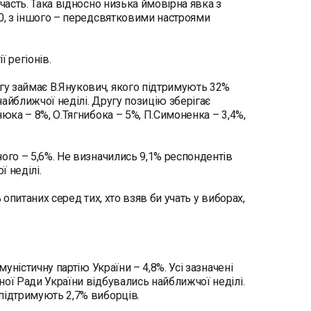
часть. Така відносно низька ймовірна явка з
10, з іншого – передсвятковими настроями
 регіонів.
гу займає В.Янукович, якого підтримують 32%
найближчої неділі. Другу позицію зберігає
юка – 8%, О.Тягнибока – 5%, П.Симоненка – 3,4%,
ого – 5,6%. Не визначились 9,1% респондентів
ї неділі.
 опитаних серед тих, хто взяв би учать у виборах,
уністичну партію України – 4,8%. Усі зазначені
ної Ради України відбувались найближчої неділі.
підтримують 2,7% виборців.