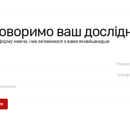
оворимо ваш дослід
 форму нижче, і ми зв’яжемося з вами якнайшвидше