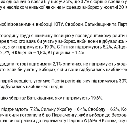
их однозначно взяли б у них участь, ще 37% скоріше взяли б у
у є наслідком низької явки на місцевих виборах у жовтні 20
обілізованими є виборці КПУ, Свободи, Батьківщини та Партії
середину грудня найвищу позицію у президентському рейтин
еред тих, хто взяв би учать у виборах, якби вони відбувались 
о, яку підтримують 19,9%. С.Тігіпка підтримують 8,2%, А.Яцен
 2,7%, В.Ющенка – 1,8%, А.Гриценка – 1,4%.
дидата готові підтримати 2,1% опитаних, не підтримують жодн
 хто взяв би учать у виборах, якби вони відбувались найближчо
 партій першість утримує Партія регіонів, яку підтримують 30%
відбувались найближчої неділі.
цію зберігає Батьківщина, яку підтримують 19,6%.
 підтримують 7,2%, Сильну Україну – 6,4%, Свободу – 6,2%, Ком
ичні сили потрапили б до Парламенту, якби вибори до Верхов
шанси потрапити до парламенту Партія «УДАР» В.Кличка, яку 