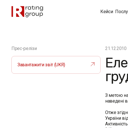
Кейси
Послу
Прес-релізи
21.12.2010
Еле
Завантажити звіт (UKR)
гру
З метою на
наведені в
Отже згідн
України ві
Активність