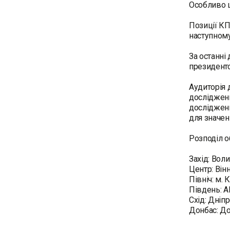
Особливо ц
Позиції КП
наступному
За останні 
президентс
Аудиторія 
дослідженн
дослідженн
для значен
Розподіл о
Захід: Вол
Центр: Він
Північ: м.
Південь: А
Схід: Дніп
Донбас: До