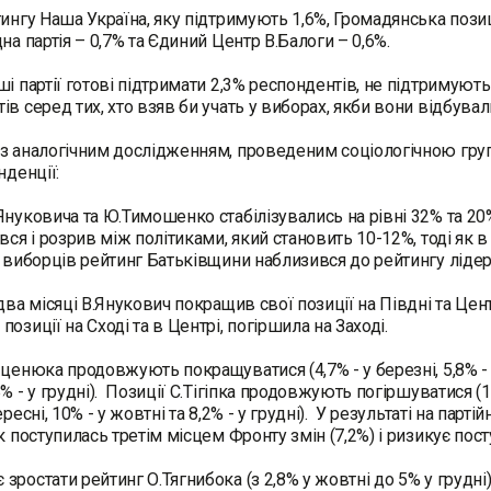
тингу Наша Україна, яку підтримують 1,6%, Громадянська позиці
на партія – 0,7% та Єдиний Центр В.Балоги – 0,6%.
ші партії готові підтримати 2,3% респондентів, не підтримують
ів серед тих, хто взяв би учать у виборах, якби вони відбувал
з аналогічним дослідженням, проведеним соціологічною груп
нденції:
Януковича та Ю.Тимошенко стабілізувались на рівні 32% та 20
ався і розрив між політиками, який становить 10-12%, тоді як 
ї виборців рейтинг Батьківщини наблизився до рейтингу лідер
два місяці В.Янукович покращив свої позиції на Півдні та Цент
позиції на Сході та в Центрі, погіршила на Заході.
ценюка продовжують покращуватися (4,7% - у березні, 5,8% - у кві
% - у грудні). Позиції С.Тігіпка продовжують погіршуватися (13,2
ересні, 10% - у жовтні та 8,2% - у грудні). У результаті на парт
ік поступилась третім місцем Фронту змін (7,2%) і ризикує пос
зростати рейтинг О.Тягнибока (з 2,8% у жовтні до 5% у грудні) 