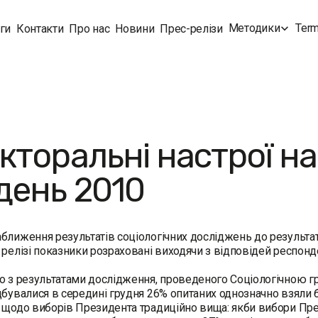
Методики
Term
ги
Контакти
Про нас
Новини
Прес-релізи
кторальні настрої на
день 2010
ближення результатів соціологічних досліджень до результатів
 релізі показники розраховані виходячи з відповідей респонде
о з результатами дослідження, проведеного Соціологічною г
дбувалися в середині грудня 26% опитаних однозначно взяли б 
 щодо виборів Президента традиційно вища: якби вибори Пре