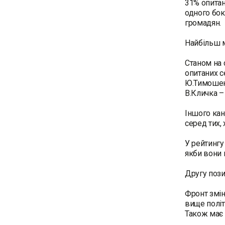
31% опитан
одного бок
громадян.
Найбільш м
Станом на 
опитаних с
Ю.Тимошенк
В.Кличка –
Іншого кан
серед тих,
У рейтингу
якби вони 
Другу пози
Фронт змін
вище політ
Також має 