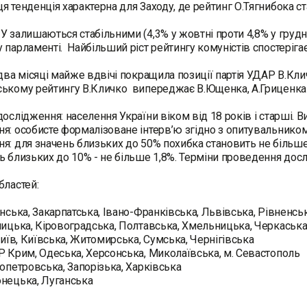
я тенденція характерна для Заходу, де рейтинг О.Тягнибока с
У залишаються стабільними (4,3% у жовтні проти 4,8% у грудн
 парламенті. Найбільший ріст рейтингу комуністів спостерігає
два місяці майже вдвічі покращила позиції партія УДАР В.Кличк
ькому рейтингу В.Кличко випереджає В.Ющенка, А.Гриценка 
дослідження: населення України віком від 18 років і старші. В
я: особисте формалізоване інтерв’ю згідно з опитувальником 
я: для значень близьких до 50% похибка становить не більше 
ь близьких до 10% - не більше 1,8%. Терміни проведення дослі
бластей:
инська, Закарпатська, Івано-Франківська, Львівська, Рівненсь
ницька, Кіровоградська, Полтавська, Хмельницька, Черкаськ
 Київ, Київська, Житомирська, Сумська, Чернігівська
Р Крим, Одеська, Херсонська, Миколаївська, м. Севастополь
ропетровська, Запорізька, Харківська
нецька, Луганська