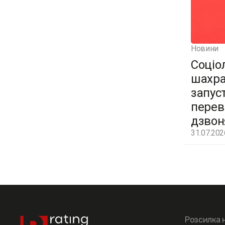
Новини
Соціо
шахра
запус
перев
дзвон
31.07.202
Розсилка 