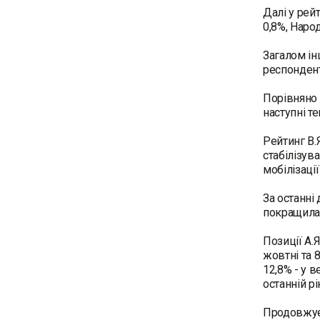
Далі у рей
0,8%, Народ
Загалом ін
респондент
Порівняно 
наступні те
Рейтинг В.
стабілізув
мобілізаці
За останні 
покращила 
Позиції А.Я
жовтні та 8
12,8% - у в
останній р
Продовжує 