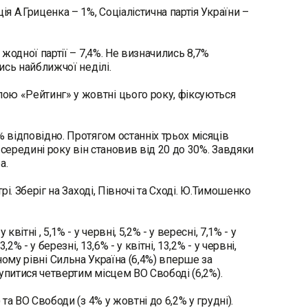
я А.Гриценка – 1%, Соціалістична партія України –
 жодної партії – 7,4%. Не визначились 8,7%
ись найближчої неділі.
ою «Рейтинг» у жовтні цього року, фіксуються
% відповідно. Протягом останніх трьох місяців
в середині року він становив від 20 до 30%. Завдяки
а.
рі. Зберіг на Заході, Півночі та Сході. Ю.Тимошенко
тні , 5,1% - у червні, 5,2% - у вересні, 7,1% - у
% - у березні, 13,6% - у квітні, 13,2% - у червні,
ійному рівні Сильна Україна (6,4%) вперше за
тупитися четвертим місцем ВО Свободі (6,2%).
та ВО Свободи (з 4% у жовтні до 6,2% у грудні).