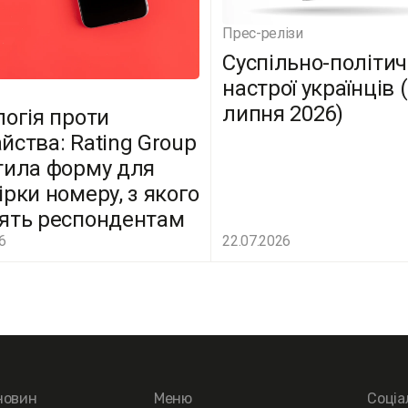
Прес-релізи
Суспільно-політич
настрої українців 
липня 2026)
логія проти
йства: Rating Group
тила форму для
ірки номеру, з якого
ять респондентам
6
22.07.2026
новин
Меню
Соціа