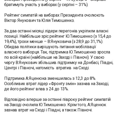
братимуть участь у виборах (у серпні – 31%).
Рейтинг симпатій на виборах Президента очолюють
Віктор Янукович та Юлія Тимошенко.
За два останні місяці лідери перегонів укріпили власні
позиції. Найбільше зріс рейтинг Ю.Тимошенко (з 15,4 до
19,4%), трохи менше – В.Януковича (з 28,9 до 31,1%).
Обидва політики вирішують питання мобілізації
власного виборця. Так, підтримка Ю.Тимошенко зросла
по всій країні (найбільше на Заході і Півночі). У свою
чергу В.Янукович збільшив підтримку на Донбасі, Півдні,
Центрі і Півночі, натомість втратив на Сході.
Підтримка А.Яценюка зменшилась з 12,3 до 8%.
Особливих втрат лідер «Фронту змін» зазнав на Заході,
де його рейтинг впав з 24 до 13%.
Відповідно вперше за останні півроку рейтинг симпатій
на Заході очолила Ю.Тимошенко. Крім того, А.Яценюк
зазнав втрат на Сході і Півдні, а також Півночі.