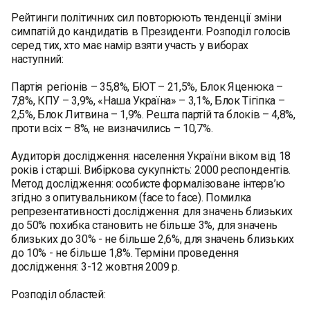
Рейтинги політичних сил повторюють тенденції зміни
симпатій до кандидатів в Президенти. Розподіл голосів
серед тих, хто має намір взяти участь у виборах
наступний:
Партія регіонів – 35,8%, БЮТ – 21,5%, Блок Яценюка –
7,8%, КПУ – 3,9%, «Наша Україна» – 3,1%, Блок Тігіпка –
2,5%, Блок Литвина – 1,9%. Решта партій та блоків – 4,8%,
проти всіх – 8%, не визначились – 10,7%.
Аудиторія дослідження: населення України віком від 18
років і старші. Вибіркова сукупність: 2000 респондентів.
Метод дослідження: особисте формалізоване інтерв’ю
згідно з опитувальником (face to face). Помилка
репрезентативності дослідження: для значень близьких
до 50% похибка становить не більше 3%, для значень
близьких до 30% - не більше 2,6%, для значень близьких
до 10% - не більше 1,8%. Терміни проведення
дослідження: 3-12 жовтня 2009 р.
Розподіл областей: