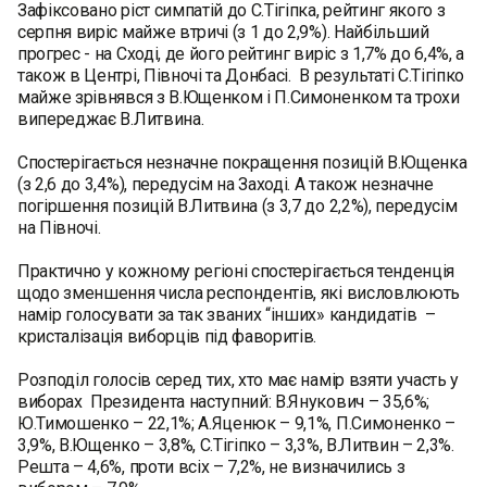
Зафіксовано ріст симпатій до С.Тігіпка, рейтинг якого з
серпня виріс майже втричі (з 1 до 2,9%). Найбільший
прогрес - на Сході, де його рейтинг виріс з 1,7% до 6,4%, а
також в Центрі, Півночі та Донбасі. В результаті С.Тігіпко
майже зрівнявся з В.Ющенком і П.Симоненком та трохи
випереджає В.Литвина.
Спостерігається незначне покращення позицій В.Ющенка
(з 2,6 до 3,4%), передусім на Заході. А також незначне
погіршення позицій В.Литвина (з 3,7 до 2,2%), передусім
на Півночі.
Практично у кожному регіоні спостерігається тенденція
щодо зменшення числа респондентів, які висловлюють
намір голосувати за так званих “інших» кандидатів –
кристалізація виборців під фаворитів.
Розподіл голосів серед тих, хто має намір взяти участь у
виборах Президента наступний: В.Янукович – 35,6%;
Ю.Тимошенко – 22,1%; А.Яценюк – 9,1%, П.Симоненко –
3,9%, В.Ющенко – 3,8%, С.Тігіпко – 3,3%, В.Литвин – 2,3%.
Решта – 4,6%, проти всіх – 7,2%, не визначились з