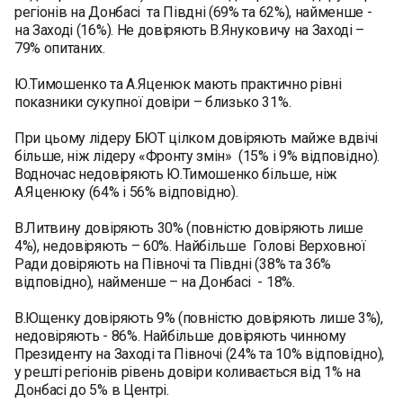
регіонів на Донбасі та Півдні (69% та 62%), найменше -
на Заході (16%). Не довіряють В.Януковичу на Заході –
79% опитаних.
Ю.Тимошенко та А.Яценюк мають практично рівні
показники сукупної довіри – близько 31%.
При цьому лідеру БЮТ цілком довіряють майже вдвічі
більше, ніж лідеру «Фронту змін» (15% і 9% відповідно).
Водночас недовіряють Ю.Тимошенко більше, ніж
А.Яценюку (64% і 56% відповідно).
В.Литвину довіряють 30% (повністю довіряють лише
4%), недовіряють – 60%. Найбільше Голові Верховної
Ради довіряють на Півночі та Півдні (38% та 36%
відповідно), найменше – на Донбасі - 18%.
В.Ющенку довіряють 9% (повністю довіряють лише 3%),
недовіряють - 86%. Найбільше довіряють чинному
Президенту на Заході та Півночі (24% та 10% відповідно),
у решті регіонів рівень довіри коливається від 1% на
Донбасі до 5% в Центрі.