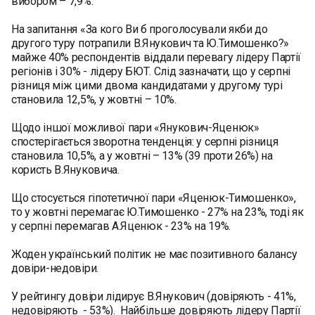
вибором – 7,9%.
На запитання «За кого Ви б проголосували якби до
другого туру потрапили В.Янукович та Ю.Тимошенко?»
майже 40% респондентів віддали перевагу лідеру Партії
регіонів і 30% - лідеру БЮТ. Слід зазначати, що у серпні
різниця між цими двома кандидатами у другому турі
становила 12,5%, у жовтні – 10%.
Щодо іншої можливої пари «Янукович-Яценюк»
спостерігається зворотна тенденція: у серпні різниця
становила 10,5%, а у жовтні – 13% (39 проти 26%) на
користь В.Януковича.
Що стосується гіпотетичної пари «Яценюк-Тимошенко»,
то у жовтні перемагає Ю.Тимошенко - 27% на 23%, тоді як
у серпні перемагав А.Яценюк - 23% на 19%.
Жоден український політик не має позитивного балансу
довіри-недовіри.
У рейтингу довіри лідирує В.Янукович (довіряють - 41%,
недовіряють - 53%). Найбільше довіряють лідеру Партії