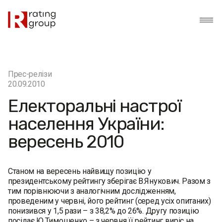
Прес-релізи
20.09.2010
Електоральні настрої
населення України:
вересень 2010
Станом на вересень найвищу позицію у
президентському рейтингу зберігає В.Янукович. Разом з
тим порівнюючи з аналогічним дослідженням,
проведеним у червні, його рейтинг (серед усіх опитаних)
понизився у 1,5 рази – з 38,2% до 26%. Другу позицію
посідає Ю.Тимошенко – з червня її рейтинг виріс на