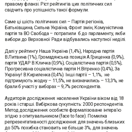
правому фланзі. Ріст рейтингів цих політичних сил
свідчить про успішність такої формули.
Саме ці шість політичних сил – Партія регіонів,
Батьківщина, Сильна Україна, Фронт змін, Комуністична
партія та ВО Свобода – потрапили б до парламенту, якби
вибори до Верховної Ради відбувались наступної неділі.
Далі у рейтингу Наша Україна (1,4%), Народна партія
В.Литвина (1%), Громадянська позиція А.Гриценка (0,9%),
партія УДАР В.Кличка (0,9%), Соціалістична партія (0,5%),
Прогресивна соціалістична партія Н.Вітренко (0,4%), За
Україну! В.Кириленка (0,4%). Інші партії – 1,1%, не
підтримують жодну – 11,5%, не визначились – 13,3%, не
брали б участі у виборах – 9,7% респондентів.
Аудиторія дослідження: населення України віком від 18
років і старші. Вибіркова сукупність: 2000 респондентів.
Метод дослідження: особисте формалізоване інтерв’ю
згідно з опитувальником (face to face). Помилка
репрезентативності дослідження: для значень близьких
до 50% похибка становить не більше 3%, для значень