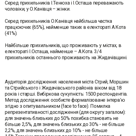
Серед прихильників І.Тенюха і І.Осташа переважають
чоловіки, у О.Канівця – жінки.
Серед прихильників О.Канівця найбільша частка
працюючих (65%), найменше таких в електораті А.Кота
(41%).
Найбільше прихильників, що проживають у містах, в
електораті І.Осташа, найменше – А.Кота. 3/4
прихильників останнього проживають на Жидачівщині.
Аудиторія дослідження: населення міста Стрий, Моршин
та Стрийського і Жидачівського районів віком від 18
років і старші. Вибіркова сукупність: 1500 респондентів.
Метод дослідження: особисте формалізоване інтерв’ю
згідно з опитувальником (face to face). Помилка
репрезентативності дослідження (для округу загалом):
для значень близьких до 50% похибка становить не
більше 2,5%, для значень близьких до 30% - не більше
2,2%, для значень близьких до 10% - не більше