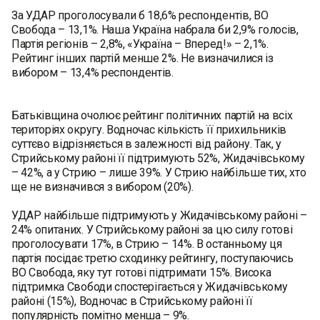
За УДАР проголосували б 18,6% респондентів, ВО
Свобода – 13,1%. Наша Україна набрала би 2,9% голосів,
Партія регіонів – 2,8%, «Україна – Вперед!» – 2,1%.
Рейтинг інших партій менше 2%. Не визначилися із
вибором – 13,4% респондентів.
Батьківщина очолює рейтинг політичних партій на всіх
територіях округу. Водночас кількість її прихильників
суттєво відрізняється в залежності від району. Так, у
Стрийському районі її підтримують 52%, Жидачівському
– 42%, а у Стрию – лише 39%. У Стрию найбільше тих, хто
ще не визначився з вибором (20%).
УДАР найбільше підтримують у Жидачівському районі –
24% опитаних. У Стрийському районі за цю силу готові
проголосувати 17%, в Стрию – 14%. В останньому ця
партія посідає третю сходинку рейтингу, поступаючись
ВО Свобода, яку тут готові підтримати 15%. Висока
підтримка Свободи спостерігається у Жидачівському
районі (15%), Водночас в Стрийському районі її
популярність помітно менша – 9%.