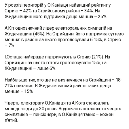
У розрізі територій у О.Канівця найвищий рейтинг у
Стрию – 42% та Стрийському районі – 34%. На
Жидачівщині його підтримка дещо менша – 25%.
А.Кіт однозначний лідер електоральних симпатій на
Жидачівщині (45%). На Стрийщині його підтримка суттєво
менша: в районі за нього проголосували б 15%, в Стрию
– 7%
І.Осташа найкраще підтримують в Стрию (21%). На
Стрийщині за нього готові проголосувати 15%, на
Жидачівщині – лише 6%.
Найбільше тих, хто ще не визначився на Стрийщині – 18-
21% опитаних. В Жидачівськомй районі таких дещо
менше – 15%.
Чверть електорату О.Канівця та А.Кота становлять
молоді люди до 30 років. Водночас в останнього чверть
симпатиків – пенсіонери, в О.Канівця таких – кожен
п’ятий.