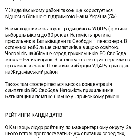
У Жидачівському районі також ще користується
відносно більшою підтримкою Наша Україна (5%).
Наймолодший електорат традиційно в УДАРу (третина
виборців віком до 30 років). Натомість третина
прихильників Батьківщини та Свободи – пенсіонери. В
останньої найбільше симпатиків з вищою освітою.
Чоловіків найбільше серед прихильників ВО Свобода,
жінок – Батьківщини. В останньої електорат переважно
проживає в селах. Половина виборців УДАРу припадає
на Жидачівський район.
Також там спостерігається висока концентрація
симпатиків ВО Свобода. Натомість прихильників
Батьківщини помітно більше у Стрийському районі.
РЕЙТИНГИ КАНДИДАТІВ
О.Канівець лідер рейтингу по мажоритарному округу. За
нього готові проголосувати 32,8% опитаних серед тих,