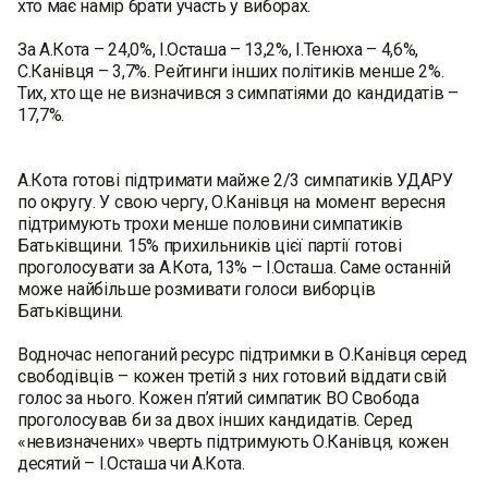
хто має намір брати участь у виборах.
За А.Кота – 24,0%, І.Осташа – 13,2%, І.Тенюха – 4,6%,
С.Канівця – 3,7%. Рейтинги інших політиків менше 2%.
Тих, хто ще не визначився з симпатіями до кандидатів –
17,7%.
А.Кота готові підтримати майже 2/3 симпатиків УДАРУ
по округу. У свою чергу, О.Канівця на момент вересня
підтримують трохи менше половини симпатиків
Батьківщини. 15% прихильників цієї партії готові
проголосувати за А.Кота, 13% – І.Осташа. Саме останній
може найбільше розмивати голоси виборців
Батьківщини.
Водночас непоганий ресурс підтримки в О.Канівця серед
свободівців – кожен третій з них готовий віддати свій
голос за нього. Кожен п’ятий симпатик ВО Свобода
проголосував би за двох інших кандидатів. Серед
«невизначених» чверть підтримують О.Канівця, кожен
десятий – І.Осташа чи А.Кота.