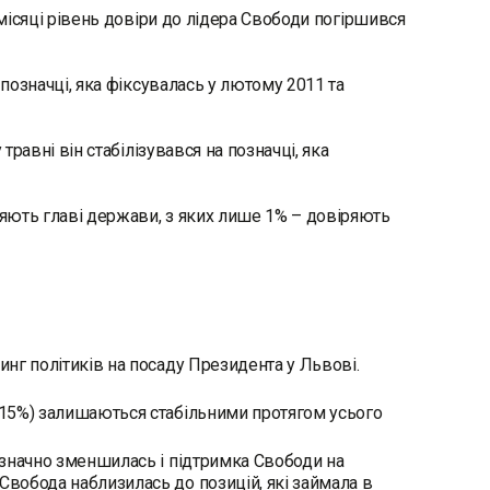
 місяці рівень довіри до лідера Свободи погіршився
 позначці, яка фіксувалась у лютому 2011 та
травні він стабілізувався на позначці, яка
яють главі держави, з яких лише 1% – довіряють
инг політиків на посаду Президента у Львові.
о 15%) залишаються стабільними протягом усього
Незначно зменшилась і підтримка Свободи на
Свобода наблизилась до позицій, які займала в