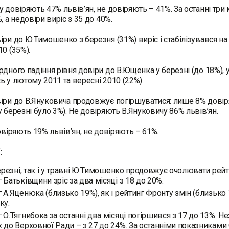
у довіряють 47% львів’ян, не довіряють – 41%. За останні три
, а недовіри виріс з 35 до 40%.
іри до Ю.Тимошенко з березня (31%) виріс і стабілізувався на
10 (35%).
дного падіння рівня довіри до В.Ющенка у березні (до 18%), у 
ь у лютому 2011 та вересні 2010 (22%).
іри до В.Януковича продовжує погіршуватися: лише 8% довір
у березні було 3%). Не довіряють В.Януковичу 86% львів’ян.
довіряють 19% львів’ян, не довіряють – 61%.
:
березні, так і у травні Ю.Тимошенко продовжує очолювати рейт
 Батьківщини зріс за два місяці з 18 до 20%.
 А.Яценюка (близько 19%), як і рейтинг Фронту змін (близьк
ку.
 О.Тягнибока за останні два місяці погіршився з 17 до 13%. 
 до Верховної Ради – з 27 до 24%. За останніми показниками 