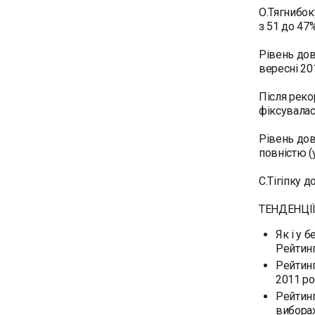
О.Тягнибок
з 51 до 47%
Рівень дов
вересні 20
Після рекор
фіксувалас
Рівень дов
повністю (
С.Тігіпку 
ТЕНДЕНЦІЇ
Як і у 
Рейтинг
Рейтинг
2011 ро
Рейтинг
виборах