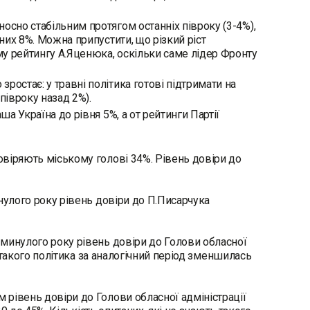
осно стабільним протягом останніх півроку (3-4%),
дних 8%. Можна припустити, що різкий ріст
у рейтингу А.Яценюка, оскільки саме лідер Фронту
ростає: у травні політика готові підтримати на
півроку назад 2%).
ша Україна до рівня 5%, а от рейтинги Партії
віряють міському голові 34%. Рівень довіри до
нулого року рівень довіри до П.Писарчука
минулого року рівень довіри до Голови обласної
ь такого політика за аналогічний період зменшилась
рівень довіри до Голови обласної адміністрації