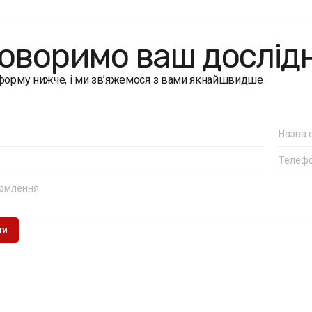
оворимо ваш дослід
 форму нижче, і ми зв’яжемося з вами якнайшвидше