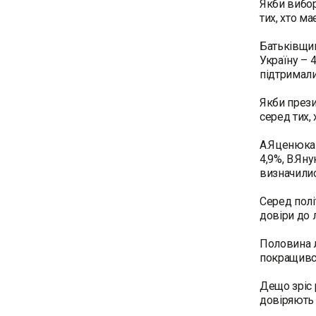
Якби вибор
тих, хто ма
Батьківщин
Україну – 
підтримали
Якби прези
серед тих, 
А.Яценюка 
4,9%, В.Ян
визначилис
Серед полі
довіри до 
Половина л
покращився
Дещо зріс 
довіряють 