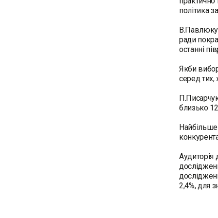
практично н
політика з
В.Павлюку 
ради покра
останні пі
Якби вибор
серед тих, 
П.Писарчук
близько 12
Найбільше 
конкурента
Аудиторія 
дослідженн
дослідженн
2,4%, для 