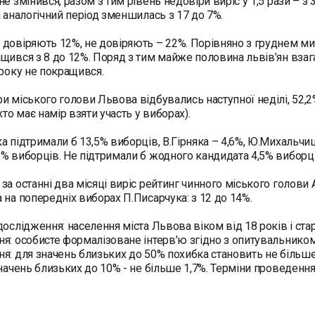
е змінився, разом з тим рівень недовіри виріс у 1,5 рази – з 
а аналогічний період зменшилась з 17 до 7%.
довіряють 12%, не довіряють – 22%. Порівняно з груднем мин
щився з 8 до 12%. Поряд з тим майже половина львів’ян взагал
вроку не покращився.
и міського голови Львова відбувались наступної неділі, 52,2
хто має намір взяти участь у виборах).
а підтримали б 13,5% виборців, В.Гірняка – 4,6%, Ю.Михальчи
% виборців. Не підтримали б жодного кандидата 4,5% виборців
за останні два місяці виріс рейтинг чинного міського голови 
 на попередніх виборах П.Писарчука: з 12 до 14%.
дослідження: населення міста Львова віком від 18 років і ста
я: особисте формалізоване інтерв’ю згідно з опитувальником 
я: для значень близьких до 50% похибка становить не більше 
значень близьких до 10% - не більше 1,7%. Терміни проведення