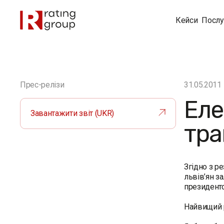
Кейси
Послу
Прес-релізи
31.05.2011
Еле
Завантажити звіт (UKR)
тра
Згідно з р
львів’ян з
президентс
Найвищий р