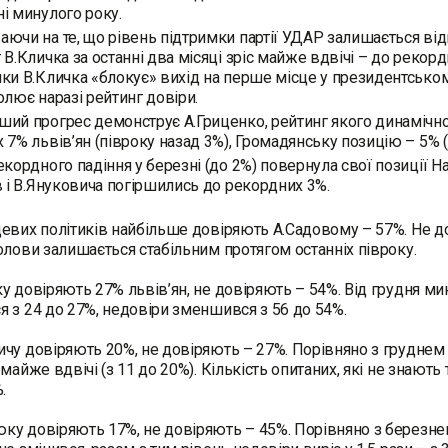
і минулого року.
ючи на те, що рівень підтримки партії УДАР залишається відн
 В.Кличка за останні два місяці зріс майже вдвічі – до рекор
ки В.Кличка «блокує» вихід на перше місце у президентськом
олює наразі рейтинг довіри.
ий прогрес демонструє А.Гриценко, рейтинг якого динамічно з
 7% львів’ян (півроку назад 3%), Громадянську позицію – 5% (
екордного падіння у березні (до 2%) повернула свої позиції На
в і В.Януковича погіршились до рекордних 3%.
евих політиків найбільше довіряють А.Садовому – 57%. Не до
олови залишається стабільним протягом останніх півроку.
у довіряють 27% львів’ян, не довіряють – 54%. Від грудня ми
 з 24 до 27%, недовіри зменшився з 56 до 54%.
чу довіряють 20%, не довіряють – 27%. Порівняно з груднем 
 майже вдвічі (з 11 до 20%). Кількість опитаних, які не знают
.
у довіряють 17%, не довіряють – 45%. Порівняно з березнем 