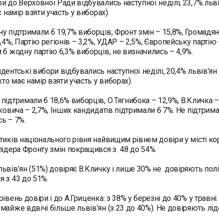
и до Верховної Ради відбувались наступної неділі, 23,7% льв
є намір взяти участь у виборах).
у підтримали б 19,7% виборців, Фронт змін – 15,8%, Громадян
4,4%, Партію регіонів – 3,2%, УДАР – 2,5%, Європейську партію
 б жодну партію 6,3% виборців, не визначились – 4,9%.
дентські вибори відбувались наступної неділі, 20,4% львів’я
хто має намір взяти участь у виборах).
підтримали б 18,6% виборців, О.Тягнибока – 12,9%, В.Кличка – 
уковича – 2,7%, Інших кандидатів підтримали б 7%. Не підтри
ь – 7%.
тиків національного рівня найвищим рівнем довіри у місті кор
лідера Фронту змін покращився з 48 до 54%.
ьвів’ян (51%) довіряє В.Кличку і лише 30% не довіряють полі
 з 43 до 51%.
рівень довіри і до А.Гриценка: з 38% у березні до 40% у трав
майже вдвічі більше львів’ян (з 23 до 40%). Не довіряють лід