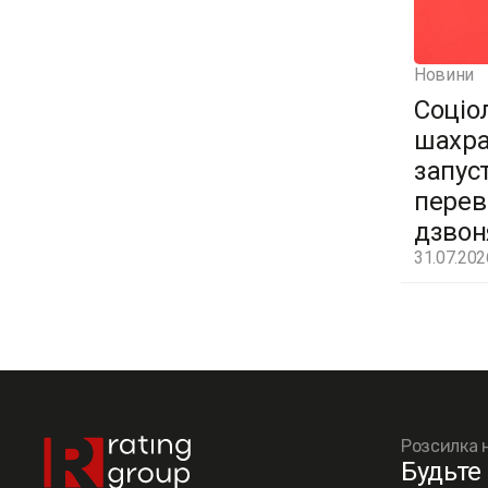
Новини
Соціо
шахра
запус
перев
дзвон
31.07.202
Розсилка 
Будьте 