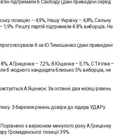
ів’ян підтримали б Свободу (дані приведені серед
ську позицію – 4,9%, Нашу Україну – 4,8%, Сильну
 – 1,9%. Решту партій підтримали б 8% виборців. Не
н проголосували б за Ю.Тимошенко (дані приведені
8%, А.Гриценка – 7,2%, В.Ющенка – 5,1%, С.Тігіпка –
мали б жодного кандидата близько 5% виборців, не
истується А.Яценюк. За останні два місяці рівень
тику. З березня рівень довіри до лідера УДАРу
ні. Порівняно з вереснем минулого року А.Гриценку
еру Громадянської позиції 39%.