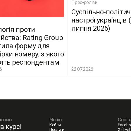
Прес-релізи
Суспільно-політич
настрої українців 
липня 2026)
логія проти
йства: Rating Group
тила форму для
ірки номеру, з якого
ять респондентам
6
22.07.2026
новин
Меню
Соціа
в курсі
Кейси
Facebo
Послуги
X (Twit