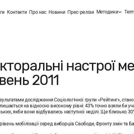
Методики
Term
ги
Контакти
Про нас
Новини
Прес-релізи
кторальні настрої м
вень 2011
езультатами дослідження Соціологічної групи «Рейтинг», стано
алишається на відносно високому рівні: 43% точно взяли би уч
ьких, якби вони відбувались наступної неділі. Ще близько 30%
івень мобілізації серед виборців Свободи, Фронту змін та Б