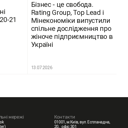
Бізнес - це свобода.
ні
Rating Group, Top Lead і
(20-21
Мінекономіки випустили
спільне дослідження про
жіноче підприємництво в
Україні
13.07.2026
льні мережі
Контакти
ok
01001, м.Київ, вул. Еспланадна,
ter)
20, офіс 301