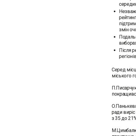
середин
Незважа
рейтинг
підтрим
змін оч
Подальш
виборах
Після р
регіоні
Серед місц
міського г
П.Писарчук
покращився
О.Панькеви
ради виріс
з 35 до 21%
М.Цимбалюк