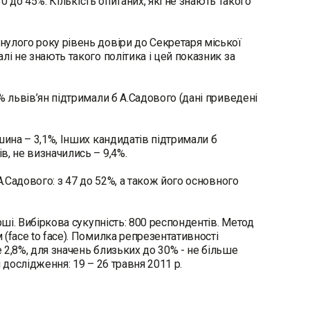
30 до 45%. Кількість опитаних, які не знають такого
улого року рівень довіри до Секретаря міської
і не знають такого політика і цей показник за
% львів’ян підтримали б А.Садового (дані приведені
шина – 3,1%, Інших кандидатів підтримали б
, не визначились – 9,4%.
А.Садового: з 47 до 52%, а також його основного
рші. Вибіркова сукупність: 800 респондентів. Метод
(face to face). Помилка репрезентативності
2,8%, для значень близьких до 30% - не більше
 дослідження: 19 – 26 травня 2011 р.